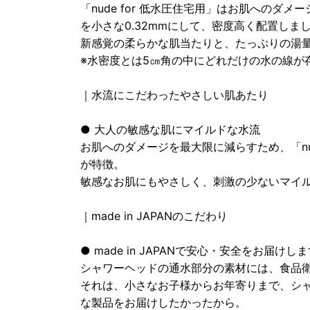
「nude for 低水圧住宅用」はお肌へのダ
を小さな0.32mmにして、密度高く配置しま
新感覚の柔らかな肌当たりと、たっぷりの湯
※水密度とは5㎝角の中にどれだけの水の線が
｜水流にこだわったやさしい肌あたり
● 大人の敏感な肌にマイルドな水流
お肌へのダメージを最大限に減らすため、「nude
が特徴。
敏感なお肌にもやさしく、刺激の少ないマイ
｜made in JAPANのこだわり
● made in JAPANで安心・安全をお届けし
シャワーヘッドの通水部分の素材には、食品
それは、小さなお子様からお年寄りまで、シ
な製品をお届けしたかったから。