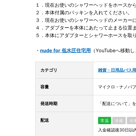
１．現在お使いのシャワーヘッドをホースか
２．本体付属のパッキンを入れてください。
３．現在お使いのシャワーヘッドのメーカー
４．アダプターを本体にあたって止まる位置
５．本体にアダプターとシャワーホースを取
・
nude for 低水圧住宅用
（YouTubeへ移動
カテゴリ
雑貨・日用品
バス
容量
マイクロ・ナノバブ
発送時期
「配送について」
配送
常温
冷蔵
冷
入金確認後30日以