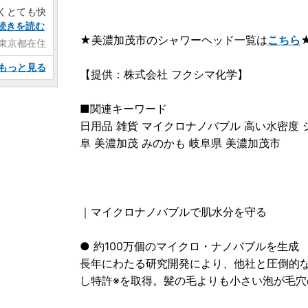
くとても快
続きを読む
★美濃加茂市のシャワーヘッド一覧は
こちら
 東京都在住
もっと見る
【提供：株式会社 フクシマ化学】
■関連キーワード
日用品 雑貨 マイクロナノバブル 高い水密度 
阜 美濃加茂 みのかも 岐阜県 美濃加茂市
｜マイクロナノバブルで肌水分を守る
● 約100万個のマイクロ・ナノバブルを生成
長年にわたる研究開発により、他社と圧倒的
し特許※を取得。髪の毛よりも小さい泡が毛