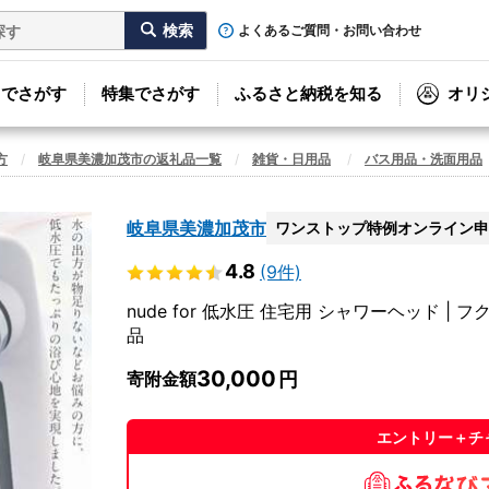
よくあるご質問・お問い合わせ
リでさがす
特集でさがす
ふるさと納税を知る
オリ
方
岐阜県美濃加茂市の返礼品一覧
雑貨・日用品
バス用品・洗面用品
岐阜県美濃加茂市
ワンストップ特例オンライン申
4.8
(9件)
nude for 低水圧 住宅用 シャワーヘッド |
品
30,000
寄附金額
エントリー＋チ