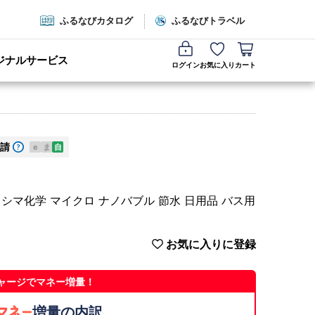
ふるなびカタログ
ふるなびトラベル
ジナルサービス
ログイン
お気に入り
カート
請
e
ま
自
 フクシマ化学 マイクロ ナノバブル 節水 日用品 バス用
お気に入りに登録
ャージでマネー増量！
増量の内訳