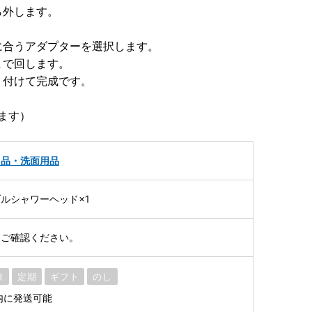
ら外します。
に合うアダプターを選択します。
まで回します。
り付けて完成です。
します）
用品・洗面用品
ルシャワーヘッド×1
をご確認ください。
凍
定期
ギフト
のし
内に発送可能