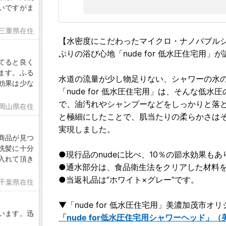
いですがま
 三重県在住
【水密度にこだわったマイクロ・ナノバブルシ
ぷりの浴び心地「nude for 低水圧住宅用」
てると良く
ます。ふる
水道の流量が少し物足りない、シャワーの水
効果は少な
「nude for 低水圧住宅用」は、そんな低
で、油汚れやシャンプーなどをしっかりと落と
 岡山県在住
と極細にしたことで、肌当たりの柔らかさは
実現しました。
商品が見つ
洗髪に十分
●現行品のnudeに比べ、10％の節水効果もあ
入れて頂き
●通水部分は、食品衛生法をクリアした材料
●当返礼品は”ホワイト×グレー”です。
 千葉県在住
▼「nude for 低水圧住宅用」美濃加茂市
います。迅
「nude for低水圧住宅用シャワーヘッド」（