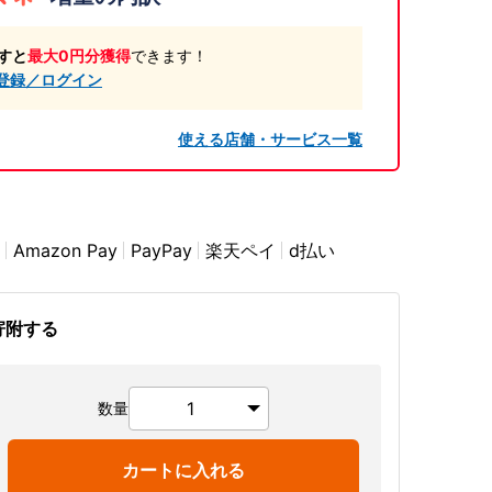
すと
最大0円分獲得
できます！
登録／ログイン
使える店舗・サービス一覧
Amazon Pay
PayPay
楽天ペイ
d払い
寄附する
数量
カートに入れる