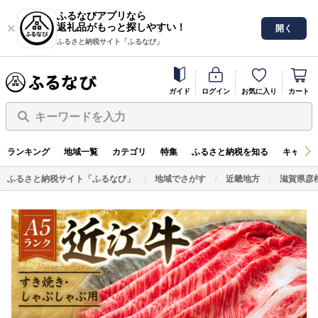
ふるなびアプリなら
返礼品がもっと探しやすい！
開く
ふるさと納税サイト「ふるなび」
ガイド
ログイン
お気に入り
カート
キーワードを入力
ランキング
地域一覧
カテゴリ
特集
ふるさと納税を知る
キャンペ
ふるさと納税サイト「ふるなび」
地域でさがす
近畿地方
滋賀県彦