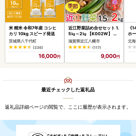
米 精米 令和7年産 コシヒ
近江野菜詰め合せセット 1.
《1
カリ 10kg スピード発送
5㎏～2㎏ 【K002W】 野
ホ
菜 旬 新鮮
( 
茨城県八千代町
滋賀県近江八幡市
北海
クラ
(336)
(117)
贈答
16,000
9,000
御中
い 
ル 
02
最近チェックした返礼品
返礼品詳細ページの閲覧で、ここに履歴が表示されます。