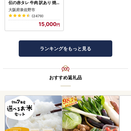
伝の赤タレ 牛肉 訳あり 焼
肉 BBQ
大阪府泉佐野市
(2479)
15,000
ランキングをもっと見る
おすすめ返礼品