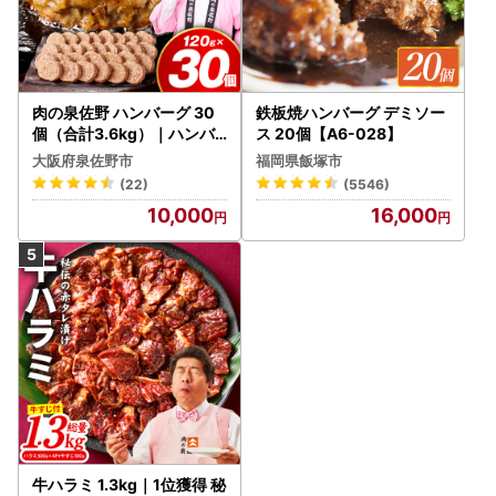
肉の泉佐野 ハンバーグ 30
鉄板焼ハンバーグ デミソー
個（合計3.6kg）｜ハンバ
ス 20個【A6-028】
ーグ 訳あり 黒毛和牛×なに
大阪府泉佐野市
福岡県飯塚市
わポーク
(22)
(5546)
10,000
16,000
牛ハラミ 1.3kg｜1位獲得 秘