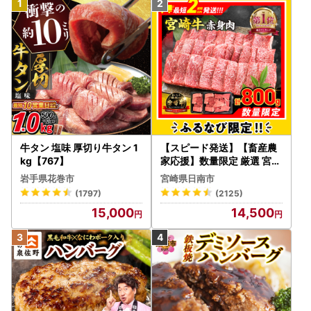
牛タン 塩味 厚切り牛タン 1
【スピード発送】【畜産農
kg【767】
家応援】数量限定 厳選 宮崎
牛 赤身 焼肉 計800g FN-Li
岩手県花巻市
宮崎県日南市
mited-PR_BDV5-26-2W
(1797)
(2125)
15,000
14,500