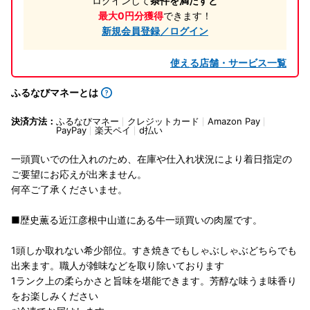
ログインして
条件を満たすと
最大0円分獲得
できます！
新規会員登録／ログイン
使える店舗・サービス一覧
ふるなびマネーとは
決済方法：
ふるなびマネー
クレジットカード
Amazon Pay
PayPay
楽天ペイ
d払い
一頭買いでの仕入れのため、在庫や仕入れ状況により着日指定の
ご要望にお応えが出来ません。
何卒ご了承くださいませ。
■歴史薫る近江彦根中山道にある牛一頭買いの肉屋です。
1頭しか取れない希少部位。すき焼きでもしゃぶしゃぶどちらでも
出来ます。職人が雑味などを取り除いております
1ランク上の柔らかさと旨味を堪能できます。芳醇な味うま味香り
をお楽しみください