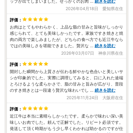
ップが出てしまいました。せっかくのお肉
...
続きを読む
2026年04月18日 愛知県在住
お肉はとてもやわらかく、上品な脂の甘みと旨味がしっかり
感じられて、とても美味しかったです。家族ですき焼きと焼
肉の両方で楽しみましたが、どちらの食べ方でも近江牛なら
ではの美味しさを堪能できました。贅沢な
...
続きを読む
2026年03月07日 神奈川県在住
開封した瞬間から上質さが伝わる鮮やかな色合いと美しいサ
シが印象的でした。実際に調理してみると、口に入れた途端
とろけるような柔らかさで、脂の甘みと旨みが広がり、普段
のすき焼きとは一段違う贅沢な味わいでし
...
続きを読む
2025年11月24日 大阪府在住
近江牛は本当に素晴らしかったです。柔らかで味わい深い美
味しいお肉でした。頼んで正解でした。リピート必須です。
発送して頂く時期がもう少し早くわかれば助かるのですが仕