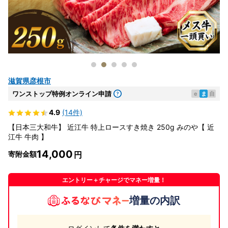
滋賀県彦根市
ワンストップ特例オンライン申請
e
ま
自
4.9
(14件)
【日本三大和牛】 近江牛 特上ロースすき焼き 250g みのや【 近
江牛 牛肉 】
14,000
寄附金額
エントリー＋チャージでマネー増量！
増量の内訳