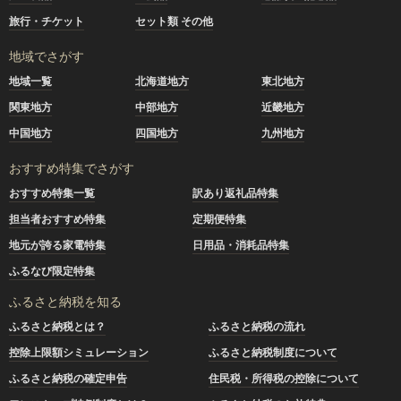
旅行・チケット
セット類 その他
地域でさがす
地域一覧
北海道地方
東北地方
関東地方
中部地方
近畿地方
中国地方
四国地方
九州地方
おすすめ特集でさがす
おすすめ特集一覧
訳あり返礼品特集
担当者おすすめ特集
定期便特集
地元が誇る家電特集
日用品・消耗品特集
ふるなび限定特集
ふるさと納税を知る
ふるさと納税とは？
ふるさと納税の流れ
控除上限額シミュレーション
ふるさと納税制度について
ふるさと納税の確定申告
住民税・所得税の控除について