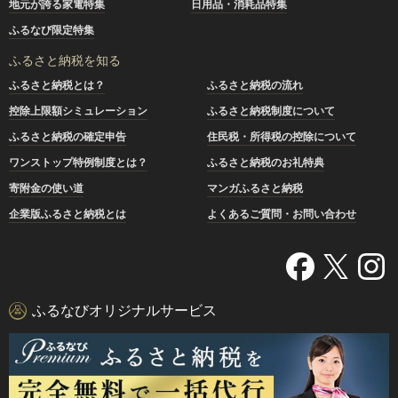
地元が誇る家電特集
日用品・消耗品特集
ふるなび限定特集
ふるさと納税を知る
ふるさと納税とは？
ふるさと納税の流れ
控除上限額シミュレーション
ふるさと納税制度について
ふるさと納税の確定申告
住民税・所得税の控除について
ワンストップ特例制度とは？
ふるさと納税のお礼特典
寄附金の使い道
マンガふるさと納税
企業版ふるさと納税とは
よくあるご質問・お問い合わせ
ふるなびオリジナルサービス