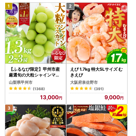
【ふるなび限定】甲州市産
えび 1.7kg 特大5Lサイズ む
厳選旬の大粒シャインマス
きえび
カット 約1.3kg 2～3房【2
山梨県甲州市
大阪府泉佐野市
026年発送】（MG）B12-
(1368)
(391)
472 FN-Limited-VO シャ
13,000
9,000
インマスカット フルーツ