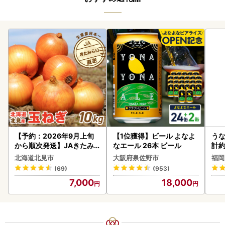
【予約：2026年9月上旬
【1位獲得】ビール よなよ
うな
から順次発送】JAきたみ
なエール 26本 ビール
計約
らい産 玉ねぎ Lサイズ 10k
な
北海道北見市
大阪府泉佐野市
福岡
g ( タマネギ たまねぎ 野菜
(69)
(953)
)【210-0003-2026】
7,000
18,000