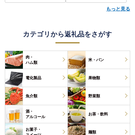
もっと見る
カテゴリから返礼品をさがす
肉・
米・パン
ハム類
電化製品
果物類
魚介類
野菜類
酒・
お茶・
飲料
アルコール
お菓子・
麺類
スイーツ