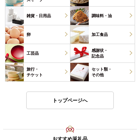
雑貨・
日用品
調味料・
油
卵
加工食品
感謝状・
工芸品
記念品
旅行・
セット類・
チケット
その他
トップページへ
おすすめ返礼品