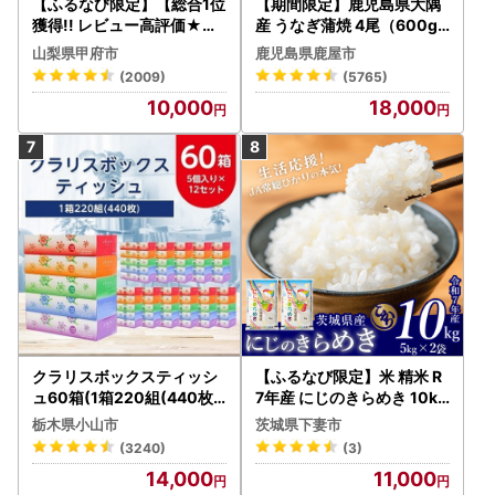
【ふるなび限定】【総合1位
【期間限定】鹿児島県大隅
獲得!! レビュー高評価★】
産 うなぎ蒲焼 4尾（600g
〈2026年度配送分〉山梨
） KN007-004-04-cp18
山梨県甲府市
鹿児島県鹿屋市
県産 シャインマスカット 2
うなぎ 鰻 魚 惣菜 総菜
(2009)
(5765)
～3房（1.0kg以上）シャイ
10,000
18,000
ン フルーツ FN-Limited-S
P
クラリスボックスティッシ
【ふるなび限定】米 精米 R
ュ60箱(1箱220組(440枚))
7年産 にじのきらめき 10kg
(5個入り×12セット)【配送
10月 FN-Limited-PR
栃木県小山市
茨城県下妻市
不可地域：離島・沖縄県】
(3240)
(3)
【1256759】
14,000
11,000