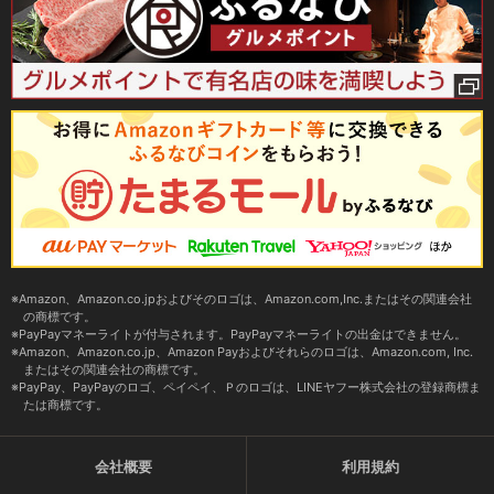
Amazon、Amazon.co.jpおよびそのロゴは、Amazon.com,Inc.またはその関連会社
の商標です。
PayPayマネーライトが付与されます。PayPayマネーライトの出金はできません。
Amazon、Amazon.co.jp、Amazon Payおよびそれらのロゴは、Amazon.com, Inc.
またはその関連会社の商標です。
PayPay、PayPayのロゴ、ペイペイ、Ｐのロゴは、LINEヤフー株式会社の登録商標ま
たは商標です。
会社概要
利用規約