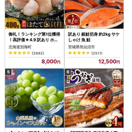
御礼！ランキング第1位獲得
訳あり 銀鮭切身 約2kg サケ
！高評価★4.9 訳あり ホタ
しゃけ 魚 鮭
テ 400g（ほたて 帆立 貝柱
北海道別海町
宮城県気仙沼市
冷凍 ）
(2892)
(2511)
8,000
12,500