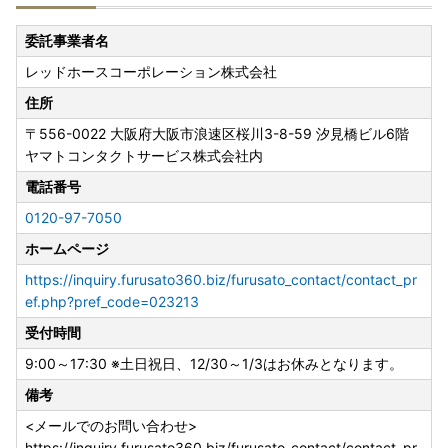
令和6年能登半島地震で被災された皆さまに心よりお見舞い
申し上げます
委託事業者名
レッドホースコーポレーション株式会社
当町へご寄附いただきました方々におかれましては厚く感謝
申し上げます。
住所
このたびの災害による当町返礼品の配達一時停止・遅延等に
〒556-0022
大阪府大阪市浪速区桜川3-8-59 汐見橋ビル6階
つきましては、各配達事業者の対応に準じることになります
ヤマトコンタクトサービス株式会社内
ことご承知おきください。
重ねてご理解を賜りますようよろしくお願い申し上げます。
電話番号
0120-97-7050
---------------------------------------------------------------
ホームページ
-----------------
https://inquiry.furusato360.biz/furusato_contact/contact_pr
『オンラインワンストップ申請について』
ef.php?pref_code=023213
受付時間
■ オンラインワンストップ申請に対応しました（2023年1
2月～）
9:00～17:30 ※土日祝日、12/30～1/3はお休みとなります。
ワンストップ申請も変更届もオンラインでらくらく！自治体
備考
マイページをご活用ください。
<メールでのお問い合わせ>
★自治体マイページ URL：https://mypg.jp/auth/login/
https://inquiry.furusato360.biz/furusato_contact/contact_pr