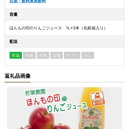
お茶・飲料
果実飲料
容量
ほんもの印のりんごジュース 1L×3本（化粧箱入り）
配送
常温
冷蔵
冷凍
定期
ギフト
のし
返礼品画像