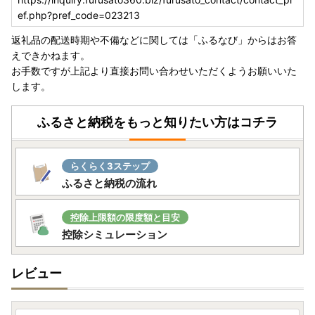
※自治体マイページのご利用には会員登録が必要です
ef.php?pref_code=023213
※寄附データがマイページに反映されるまで2営業日ほど
かかります
返礼品の配送時期や不備などに関しては「ふるなび」からはお答
えできかねます。
お手数ですが上記より直接お問い合わせいただくようお願いいた
---------------------------------------------------------------
します。
-----------------
ふるさと納税をもっと知りたい方はコチラ
『わさお記念像建立のご報告とお礼について』
この度、令和3年11月8日、海の駅わんど駐車場内に、わさ
らくらく3ステップ
おの顕彰を称えたわさお記念像が建立されました。
ふるさと納税の流れ
今回の建立にあたり、ふるさと納税をはじめ、多くの皆様か
らたくさんのご支援をいただきまして、厚くお礼申し上げま
す。
控除上限額の限度額と目安
今後とも鰺ヶ沢町へ温かいご支援、ご協力のほどよろしくお
控除シミュレーション
願いいたします。
レビュー
---------------------------------------------------------------
-----------------