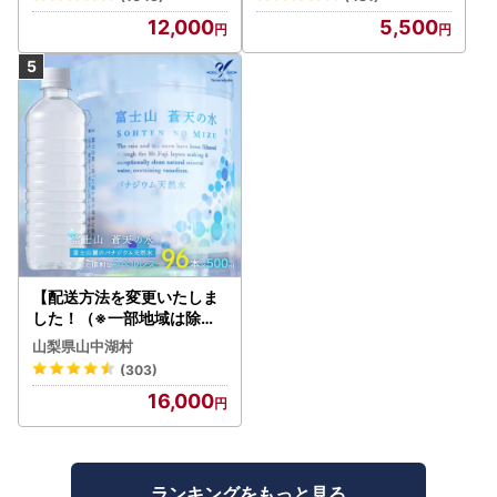
12,000
5,500
【配送方法を変更いたしま
した！（※一部地域は除く
）】＜ラベルレス＞富士山
山梨県山中湖村
蒼天の水 500ml×96本（４
(303)
ケース）YC001
16,000
ランキングをもっと見る