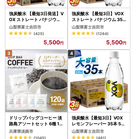
強炭酸水 【最短3日発送】V
強炭酸水 【最短3日】VOX
OX ストレート バナジウム
ストレート バナジウム 35
強炭酸水 35本 500ml ラベ
本 500ml 【富士吉田市限
山梨県富士吉田市
山梨県富士吉田市
ルレス【富士吉田市限定カ
定カートン】炭酸
(425)
(1264)
ートン】 炭酸
5,500
5,500
ドリップバッグコーヒー 淡
強炭酸水【最短3日】VOX
路島アソートセット 6種 12
レモンフレーバー 35本 50
0袋 飲み比べ コーヒー
0ml 【富士吉田市限定カー
兵庫県淡路市
山梨県富士吉田市
トン】炭酸
(1045)
(481)