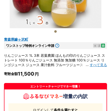
青森県鰺ヶ沢町
ワンストップ特例オンライン申請
e
ま
自
りんごジュース 1L 3本 若葉農園 ほんもの印のりんごジュース ス
トレート 100％りんごジュース 無添加 無加糖 100％ジュース リ
...
すべて見る
ンゴジュース ジュース 果汁飲料 フルーツジュース 飲み物 ドリン
ク 青森 青森県 鰺ヶ沢町
11,500
寄附金額
エントリー＋チャージでマネー増量！
増量の内訳
ログインして
条件を満たすと