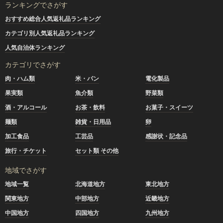
ランキングでさがす
おすすめ総合人気返礼品ランキング
カテゴリ別人気返礼品ランキング
人気自治体ランキング
カテゴリでさがす
肉・ハム類
米・パン
電化製品
果実類
魚介類
野菜類
酒・アルコール
お茶・飲料
お菓子・スイーツ
麺類
雑貨・日用品
卵
加工食品
工芸品
感謝状・記念品
旅行・チケット
セット類 その他
地域でさがす
地域一覧
北海道地方
東北地方
関東地方
中部地方
近畿地方
中国地方
四国地方
九州地方