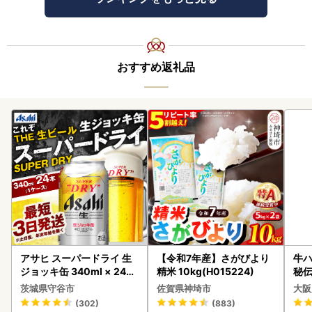
おすすめ返礼品
アサヒ スーパードライ 生
【令和7年産】さがびより
牛ハ
ジョッキ缶 340ml × 24本
精米 10kg(H015224)
秘伝
(1ケース) ＜茨城工場＞ 缶
焼肉
茨城県守谷市
佐賀県神埼市
大阪
ビール お酒 Asahi 守谷市
(302)
(883)