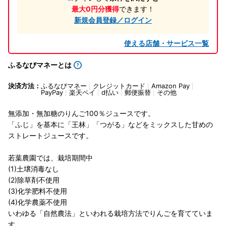
最大0円分獲得
できます！
新規会員登録／ログイン
使える店舗・サービス一覧
ふるなびマネーとは
決済方法：
ふるなびマネー
クレジットカード
Amazon Pay
PayPay
楽天ペイ
d払い
郵便振替
その他
無添加・無加糖のりんご100％ジュースです。
「ふじ」を基本に「王林」「つがる」などをミックスした甘めの
ストレートジュースです。
若葉農園では、栽培期間中
(1)土壌消毒なし
(2)除草剤不使用
(3)化学肥料不使用
(4)化学農薬不使用
いわゆる「自然農法」といわれる栽培方法でりんごを育てていま
す。