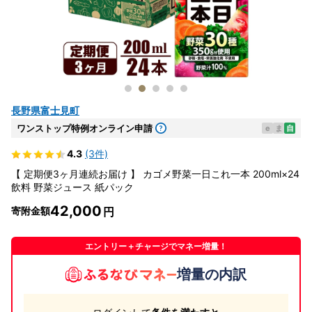
長野県富士見町
ワンストップ特例オンライン申請
e
ま
自
4.3
(3件)
【 定期便3ヶ月連続お届け 】 カゴメ野菜一日これ一本 200ml×24
飲料 野菜ジュース 紙パック
42,000
寄附金額
エントリー＋チャージでマネー増量！
増量の内訳