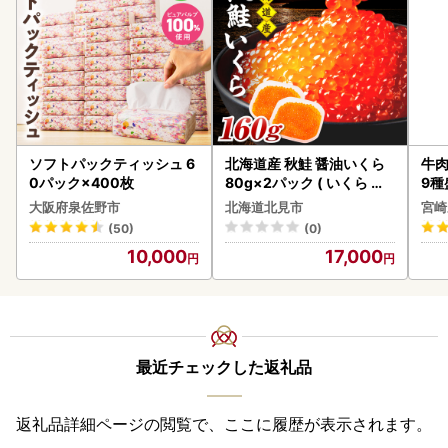
ソフトパックティッシュ 6
北海道産 秋鮭 醤油いくら
牛肉
0パック×400枚
80g×2パック ( いくら イ
9種
クラ 魚卵 鮭 サケ さけ 鮭い
-0
大阪府泉佐野市
北海道北見市
宮崎
くら 醤油漬け パック 北海
シ!
(50)
(0)
道産 ふるさと納税 秋鮭 )【
10,000
17,000
233-0002】
最近チェックした返礼品
返礼品詳細ページの閲覧で、ここに履歴が表示されます。