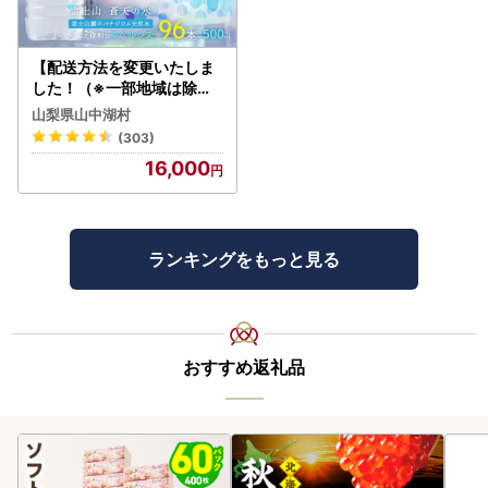
【配送方法を変更いたしま
した！（※一部地域は除く
）】＜ラベルレス＞富士山
山梨県山中湖村
蒼天の水 500ml×96本（４
(303)
ケース）YC001
16,000
ランキングをもっと見る
おすすめ返礼品