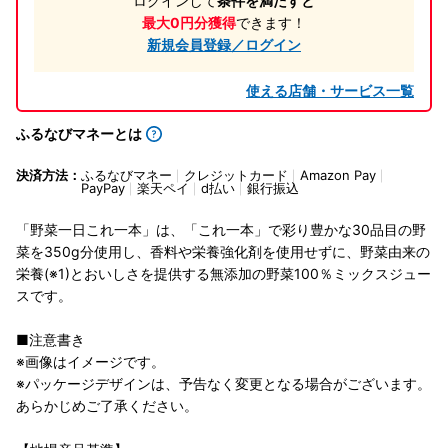
ログインして
条件を満たすと
最大0円分獲得
できます！
新規会員登録／ログイン
使える店舗・サービス一覧
ふるなびマネーとは
決済方法：
ふるなびマネー
クレジットカード
Amazon Pay
PayPay
楽天ペイ
d払い
銀行振込
「野菜一日これ一本」は、「これ一本」で彩り豊かな30品目の野
菜を350g分使用し、香料や栄養強化剤を使用せずに、野菜由来の
栄養(※1)とおいしさを提供する無添加の野菜100％ミックスジュー
スです。
■注意書き
※画像はイメージです。
※パッケージデザインは、予告なく変更となる場合がございます。
あらかじめご了承ください。