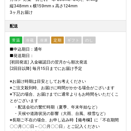
縦348mmｘ横159mmｘ高さ124mm
3ヶ月お届け
配送
常温
冷蔵
冷凍
定期
ギフト
のし
■申込期日：通年
■発送期日：
[初回発送] 入金確認日の翌月から順次発送
[2回目以降] 毎月15日までにお届け予定
※お届け時期は目安としてお考えください
※ご注文殺到時、お届けに時間がかかる場合がございます
※下記の場合、お届けまでに通常よりもお時間をいただくこ
とがございます
・配送会社の繁忙時期（夏季、年末年始など）
・天候や道路状況の影響（大雨、台風、積雪など）
※長期ご不在の場合、お申し込み時【備考欄】に「不在期間
〇〇月〇〇日～〇〇月〇〇日」とご記入ください