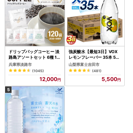
ドリップバッグコーヒー 淡
強炭酸水【最短3日】VOX
路島アソートセット 6種 12
レモンフレーバー 35本 50
0袋 飲み比べ コーヒー
0ml 【富士吉田市限定カー
兵庫県淡路市
山梨県富士吉田市
トン】炭酸
(1045)
(481)
12,000
5,500