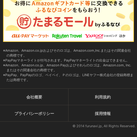
Amazon、Amazon.co.jpおよびそのロゴは、Amazon.com,Inc.またはその関連会社
の商標です。
PayPayマネーライトが付与されます。PayPayマネーライトの出金はできません。
Amazon、Amazon.co.jp、Amazon Payおよびそれらのロゴは、Amazon.com, Inc.
またはその関連会社の商標です。
PayPay、PayPayのロゴ、ペイペイ、Ｐのロゴは、LINEヤフー株式会社の登録商標ま
たは商標です。
会社概要
利用規約
プライバシーポリシー
採用情報
© 2014 furunavi.jp, All Rights Reserved.