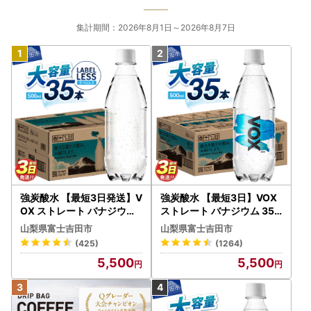
集計期間：2026年8月1日～2026年8月7日
強炭酸水 【最短3日発送】V
強炭酸水 【最短3日】VOX
OX ストレート バナジウム
ストレート バナジウム 35
強炭酸水 35本 500ml ラベ
本 500ml 【富士吉田市限
山梨県富士吉田市
山梨県富士吉田市
ルレス【富士吉田市限定カ
定カートン】炭酸
(425)
(1264)
ートン】 炭酸
5,500
5,500