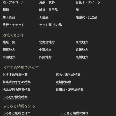
酒・アルコール
お茶・飲料
お菓子・スイーツ
麺類
雑貨・日用品
卵
加工食品
工芸品
感謝状・記念品
旅行・チケット
セット類 その他
地域でさがす
地域一覧
北海道地方
東北地方
関東地方
中部地方
近畿地方
中国地方
四国地方
九州地方
おすすめ特集でさがす
おすすめ特集一覧
訳あり返礼品特集
担当者おすすめ特集
定期便特集
地元が誇る家電特集
日用品・消耗品特集
ふるなび限定特集
ふるさと納税を知る
ふるさと納税とは？
ふるさと納税の流れ