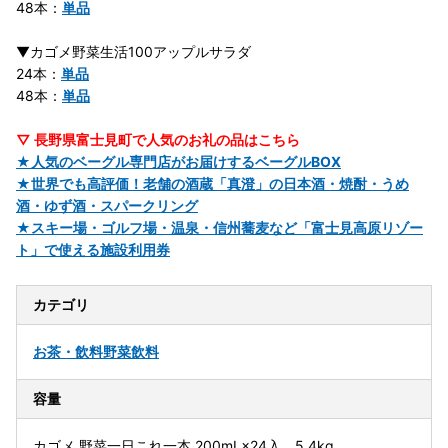
48本：
単品
▼カゴメ野菜生活100アップルサラダ
24本：
単品
48本：
単品
▽ 長野県富士見町で人気のお礼の品はこちら
★人気のベーグル専門店がお届けするベーグルBOX
★世界でも高評価！老舗の酒蔵「真澄」の日本酒・焼酎・うめ
酒・ゆず酒・スパークリング
★スキー場・ゴルフ場・温泉・信州蕎麦など「富士見高原リゾー
ト」で使える施設利用券
カテゴリ
お茶・飲料
野菜飲料
容量
カゴメ 野菜一日これ一本 200mL×24入、5.4kg