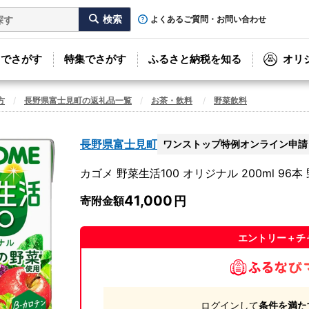
よくあるご質問・お問い合わせ
リでさがす
特集でさがす
ふるさと納税を知る
オリ
方
長野県富士見町の返礼品一覧
お茶・飲料
野菜飲料
長野県富士見町
ワンストップ特例オンライン申請
カゴメ 野菜生活100 オリジナル 200ml 96
41,000
寄附金額
エントリー＋チ
ログインして
条件を満た