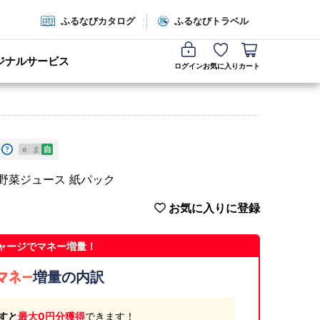
ふるなびカタログ
ふるなびトラベル
ジナルサービス
ログイン
お気に入り
カート
e
ま
自
本 野菜ジュース 紙パック
お気に入りに登録
ャージでマネー増量！
増量の内訳
すと
最大0円分獲得
できます！