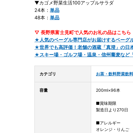
▼カゴメ野菜生活100アップルサラダ
24本：
単品
48本：
単品
▽ 長野県富士見町で人気のお礼の品はこちら
★人気のベーグル専門店がお届けするベーグル
★世界でも高評価！老舗の酒蔵「真澄」の日
★スキー場・ゴルフ場・温泉・信州蕎麦など
カテゴリ
お茶・飲料
野菜飲
容量
200ml×96本
■賞味期限
製造日より270日
■アレルギー
オレンジ・りんご