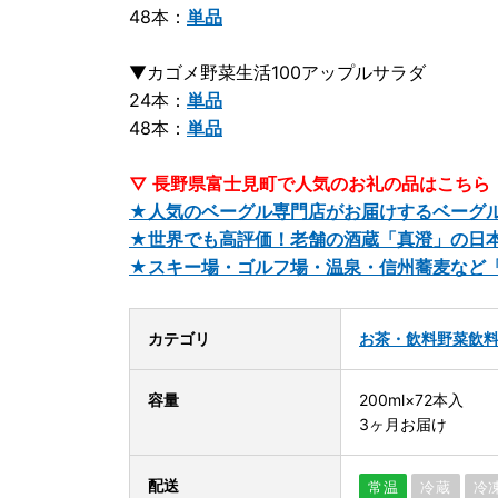
48本：
単品
▼カゴメ野菜生活100アップルサラダ
24本：
単品
48本：
単品
▽ 長野県富士見町で人気のお礼の品はこちら
★人気のベーグル専門店がお届けするベーグル
★世界でも高評価！老舗の酒蔵「真澄」の日
★スキー場・ゴルフ場・温泉・信州蕎麦など
カテゴリ
お茶・飲料
野菜飲
容量
200ml×72本入
3ヶ月お届け
配送
常温
冷蔵
冷