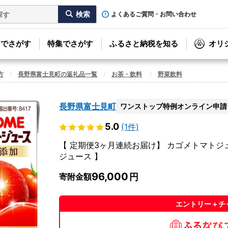
よくあるご質問・お問い合わせ
リでさがす
特集でさがす
ふるさと納税を知る
オリ
方
長野県富士見町の返礼品一覧
お茶・飲料
野菜飲料
長野県富士見町
ワンストップ特例オンライン申請
5.0
(1件)
【 定期便3ヶ月連続お届け】 カゴメトマトジュー
ジュース 】
96,000
寄附金額
エントリー＋チ