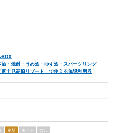
BOX
本酒・焼酎・うめ酒・ゆず酒・スパークリング
「富士見高原リゾート」で使える施設利用券
料
凍
定期
ギフト
のし