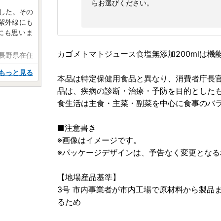
らお選びください。
した。その
紫外線にも
にも思いま
カゴメトマトジュース食塩無添加200mlは機
 長野県在住
もっと見る
本品は特定保健用食品と異なり、消費者庁長
品は、疾病の診断・治療・予防を目的とした
食生活は主食・主菜・副菜を中心に食事のバ
■注意書き
※画像はイメージです。
※パッケージデザインは、予告なく変更とな
【地場産品基準】
3号 市内事業者が市内工場で原材料から製品
るため