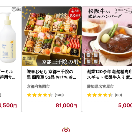
ビーミル
迎春おせち 京都三千院の
創業120余年 老舗精肉
得用サイ
里 四段重 53品 おせち 冷蔵
スギモト 松阪牛入り 煮
ット CH21
2027 先行予約
み ハンバーグ 110g×4
京都府亀岡市
愛知県名古屋市
惣菜 お取り寄せ グルメ 
ンバーグ 冷凍
)
(140)
(60)
4,500
81,000
5,00