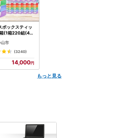
スボックスティッ
箱(1箱220組(44
(5個入り×12セッ
小山市
配送不可地域：離島
】【1256759】
(3240)
14,000
もっと見る