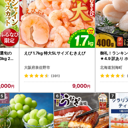
選旬の
えび 1.7kg 特大5Lサイズ むきえび
御礼！ランキン
kg 2
★4.9 訳あり 
B12-
帆立 貝柱 冷凍 
大阪府泉佐野市
北海道別海町
インマス
(391)
,000
9,000