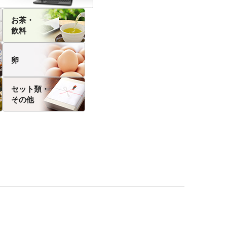
お茶・
飲料
卵
セット類・
その他