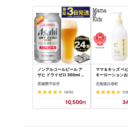
ノンアルコールビール ア
ママ＆キッズ ベ
サヒ ドライゼロ 350ml 24
キーローションお
本 ノンアル ビール asashi
ズ 380ml 2本セ
茨城県守谷市
北海道白老町
守谷市
0
(415)
(10
10,500
3