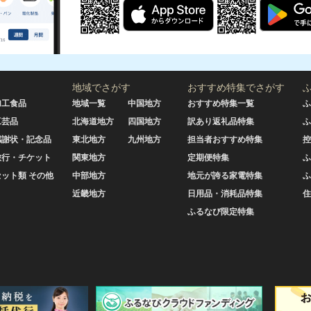
地域でさがす
おすすめ特集でさがす
加工食品
地域一覧
中国地方
おすすめ特集一覧
ふ
工芸品
北海道地方
四国地方
訳あり返礼品特集
ふ
感謝状・記念品
東北地方
九州地方
担当者おすすめ特集
控
旅行・チケット
関東地方
定期便特集
ふ
セット類 その他
中部地方
地元が誇る家電特集
ふ
近畿地方
日用品・消耗品特集
住
ふるなび限定特集