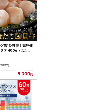
グ第1位獲得！高評価
ホタテ 400g（ほたて
）
(2892)
8,000