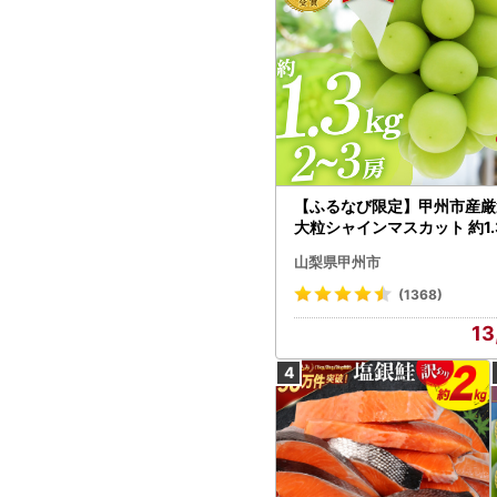
【ふるなび限定】甲州市産厳
大粒シャインマスカット 約1.3
～3房【2026年発送】（MG）
山梨県甲州市
472 FN-Limited-VO シャ
カット フルーツ
(1368)
13