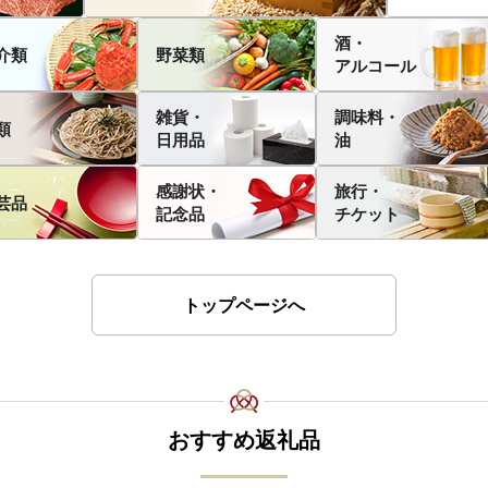
酒・
介類
野菜類
アルコール
雑貨・
調味料・
類
日用品
油
感謝状・
旅行・
芸品
記念品
チケット
トップページへ
おすすめ返礼品