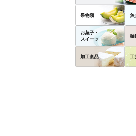
果物類
魚
お菓子・
麺
スイーツ
加工食品
工