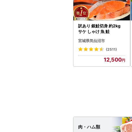
訳あり 銀鮭切身 約2kg
サケ しゃけ 魚 鮭
宮城県気仙沼市
(2511)
12,500
肉・
ハム類