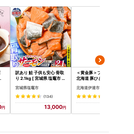
店
訳あり 鮭 子供も安心 骨取
＜黄金豚＞ブランドポーク
込
り 2.1kg [ 宮城県 塩竈市 ]
北海道 豚ひき肉 普通挽き
枚
鮭
200g 10パック 計2kg
宮城県塩竈市
北海道伊達市
ハ
(134)
(23)
0
13,000
13,000