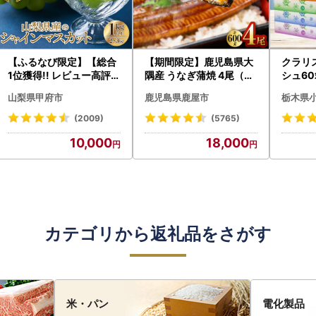
【ふるなび限定】【総合
【期間限定】鹿児島県大
クラリ
1位獲得!! レビュー高評価
隅産 うなぎ蒲焼 4尾（60
シュ60
★】〈2026年度配送分
0g） KN007-004-04-
0枚))
山梨県甲府市
鹿児島県鹿屋市
栃木県
〉山梨県産 シャインマス
cp18 うなぎ 鰻 魚 惣菜 総
ト)【
カット 2～3房（1.0kg以
菜
・沖縄県
(2009)
(5765)
上）シャイン フルーツ F
10,000
18,000
N-Limited-SP
カテゴリから返礼品をさがす
米・パン
電化製品