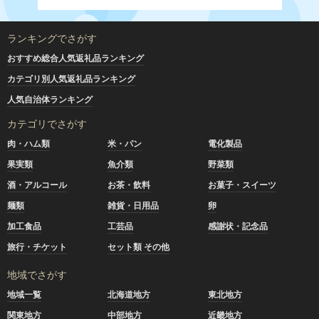
ランキングでさがす
おすすめ総合人気返礼品ランキング
カテゴリ別人気返礼品ランキング
人気自治体ランキング
カテゴリでさがす
肉・ハム類
米・パン
電化製品
果実類
魚介類
野菜類
酒・アルコール
お茶・飲料
お菓子・スイーツ
麺類
雑貨・日用品
卵
加工食品
工芸品
感謝状・記念品
旅行・チケット
セット類 その他
地域でさがす
地域一覧
北海道地方
東北地方
関東地方
中部地方
近畿地方