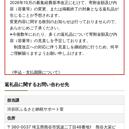
2026年10月の募集経費基準改正にむけて、寄附金額及び内
容（容量等）の変更、または掲載終了の対象となる返礼品が
生じることが予想されます。
変更内容に関する個別のお知らせは行っておりませんので、
あらかじめご了承ください。
※今後数年にわたり、多くの返礼品について寄附金額及び内
容（容量等）の見直しを予定しております。
制度改正への対応に伴う見直しを継続的に行うため、何卒
ご理解賜りますようお願い申し上げます。
《申込・支払期限について》
渋谷区では寄附金の支払手続きが完了した日を寄附日として
返礼品に関するお問い合わせ先
います。
令和7年12月31日23時59分までに決済完了していただけれ
ば、令和7年中の寄附として取り扱いさせていただきます。
担当課
渋谷区ふるさと納税サポート室
《年末年始の返礼品・寄附金受領証明書の発送について》
通常より発送にお時間をいただく場合がございます。ご了承
住所
の上お申し込みをお願いいたします。
〒360-0037
埼玉県熊谷市筑波二丁目48番地1 熊谷大栄ビ