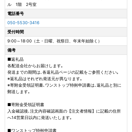
ル 1階 2号室
《ワンストップ特例申請書の提出について》
12月25日(木)までに決済を完了され、ワンストップ特例申請
電話番号
を希望される方には、渋谷区から申請書を郵送いたします。
050-5530-3416
12月26日(金)～12月31日(水)に寄附された方についても、ワ
受付時間
ンストップ特例申請書を送付いたしますが、郵便の発送が年
末年始は遅れる場合がございますので、
9:00～18:00（土・日曜、祝祭日、年末年始除く）
お手数ですがご自身で当区ふるさと納税HPより申請書をダ
備考
ウンロードの上、マイナンバー等の必要書類を添えて、令和
8年1月10日(土)までに渋谷区ふるさと納税サポート室へご提
■返礼品
出ください。
各配送会社からお届けします｡
発送までの期間は､各返礼品ページの記載をご参照ください｡
★マイナンバーカードをお持ちの方は、
ふるまど
でのオン
※返礼品はそれぞれ発送元が異なります｡
ラインワンストップ申請が可能です。
※寄附金受領証明書､ワンストップ特例申請書は､返礼品と別に
ご利用は無料となっておりますので、是非ご利用くださ
郵送します｡
い。
■寄附金受領証明書
～提出する書類～
入金確認後､注文内容確認画面の【注文者情報】に記載の住所
◆ワンストップ特例申請書（寄附金税額控除に係る申告特例
へ14営業日以内に発送いたします｡
申請書）
申請書をダウンロードの上、個人番号・生年月日・チェッ
■ワンストップ特例申請書