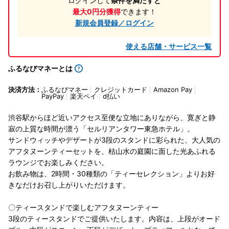
ログインして
条件を満たすと
最大0円分獲得
できます！
新規会員登録／ログイン
使える店舗・サービス一覧
ふるなびマネーとは
決済方法：
ふるなびマネー
クレジットカード
Amazon Pay
PayPay
楽天ペイ
d払い
渋谷駅からほど近いアクセス至便な立地にありながら、寛ぎと静
寂の上質な時間が漂う「セルリアンタワー東急ホテル」。
サンドウィッチやデザートが3段のスタンドに彩られた、大人気の
アフタヌーンティーセットを、枯山水の庭園に面した光あふれる
ラウンジでお楽しみください。
お飲み物は、2時間・30種類の「ティーセレクション」よりお好
きなだけお召し上がりいただけます。
〇ティースタンドで楽しむアフタヌーンティー
3段のティースタンドでご提供いたします。内容は、上段がオード