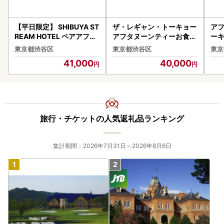
【平日限定】 SHIBUYA ST
ザ・レギャン・トーキョー
ア
REAM HOTEL ペアアフタ
アフタヌーンティーお食事
ーキ
ヌーンティーご利用券（1
券（2名様分）
京 
東京都渋谷区
東京都渋谷区
東京
組2名様） 【012006】
ー
41,000
40,000
旅行・チケットの人気返礼品ランキング
集計期間：2026年7月31日～2026年8月6日