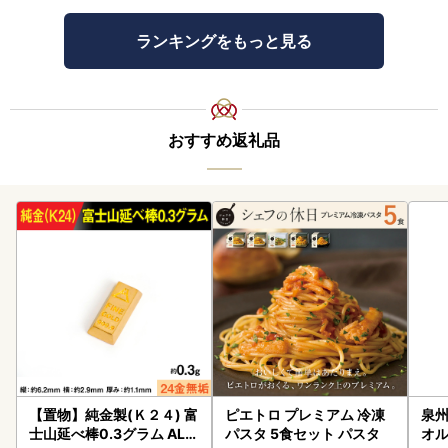
ランキングをもっと見る
おすすめ返礼品
【置物】純金製(Ｋ２４) 富
ピエトロ プレミアム 冷凍
泉州
士山延べ棒0.3グラム ALP
パスタ 5食セット パスタ
オル