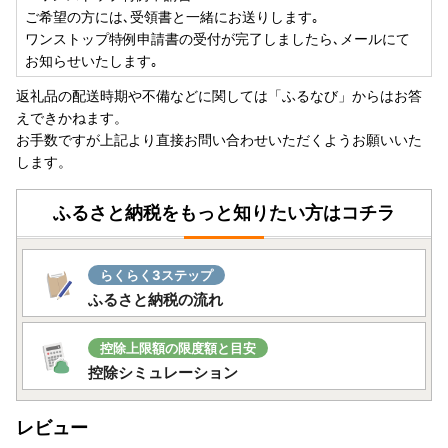
ク欄を記入してください。
ご希望の方には､受領書と一緒にお送りします｡
ワンストップ特例申請書の受付が完了しましたら､メールにて
◆添付書類
お知らせいたします｡
・マイナンバーカードをお持ちの方…マイナンバーカードの
返礼品の配送時期や不備などに関しては「ふるなび」からはお答
両面の写し
えできかねます。
・通知カード（氏名、住所等が住民票の記載事項と一致した
お手数ですが上記より直接お問い合わせいただくようお願いいた
もの）をお持ちの方…通知カードの両面の写し、身分証の写
します。
し
・マイナンバーカードも通知カードもお持ちでない方…マイ
ふるさと納税をもっと知りたい方はコチラ
ナンバーが記載された住民票の写し、身分証の写し
※身分証として利用できるもの
運転免許証、パスポート、身体障害者手帳、在留カード、そ
らくらく3ステップ
の他国が発行する顔写真付きの身分証明書（顔写真が表示さ
ふるさと納税の流れ
れ、氏名、生年月日または住所が確認できるようにしてくだ
さい）
控除上限額の限度額と目安
～提出先～
控除シミュレーション
〒400-0864 山梨県甲府市湯田2-12-18
渋谷区ふるさと納税サポート室 宛
レビュー
※令和8年1月10日必着（期限を過ぎて提出された場合は受け