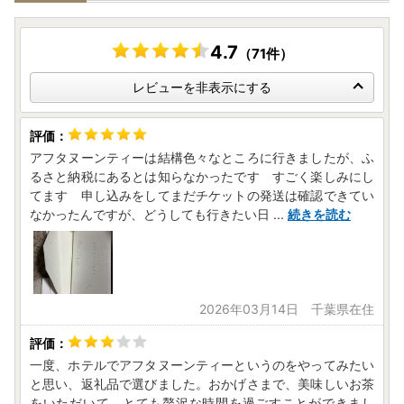
付けいたしかねますのでご了承ください。）
※渋谷区では、ワンストップ特例申請受付を外部委託してい
ます。
4.7
（71件）
《年末年始の対応について》
レビューを非表示にする
当区は、令和7年12月27日(土)～令和8年1月4日(日)まで閉庁
となり、コールセンター業務を休業しております。
お問い合わせ等ございましたら、下記までご連絡をお願いい
アフタヌーンティーは結構色々なところに行きましたが、ふ
たします。
るさと納税にあるとは知らなかったです すごく楽しみにし
てます 申し込みをしてまだチケットの発送は確認できてい
◆東京都渋谷区ふるさと納税サポート室
なかったんですが、どうしても行きたい日
...
続きを読む
メールアドレス：support@shibuya.furusato-lg.jp
※閉庁期間中もメール対応は行っております。(1/1・土日除
く)
2026年03月14日 千葉県在住
一度、ホテルでアフタヌーンティーというのをやってみたい
と思い、返礼品で選びました。おかげさまで、美味しいお茶
をいただいて、とても贅沢な時間を過ごすことができまし