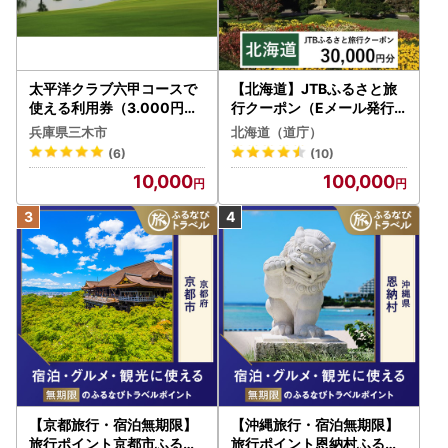
太平洋クラブ六甲コースで
【北海道】JTBふるさと旅
使える利用券（3.000円分
行クーポン（Eメール発行
）
）30,000円分 旅行 トラベ
兵庫県三木市
北海道（道庁）
ル 宿泊 人気 おすすめ JTB
(6)
(10)
W030T
10,000
100,000
【京都旅行・宿泊無期限】
【沖縄旅行・宿泊無期限】
旅行ポイント京都市ふるな
旅行ポイント恩納村ふるな