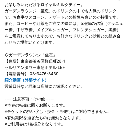
お楽しみいただけるロイヤルミルクティー。
ガーデンラウンジ「坐忘」のドリンクの中でも人気のドリンク
で、お食事やスコーン、デザートとの相性も良いのが特徴です。
また、コーヒーや紅茶をご注文の際には、5種類の砂糖（グラニュ
ー糖、中ザラ糖、メイプルシュガー、フレンチシュガー、黒糖）
をご用意しておりますので、お好きなドリンクと砂糖との組み合
わせもご堪能いただけます。
◇ガーデンラウンジ「坐忘」
【住所】東京都渋谷区桜丘町26-1
セルリアンタワー東急ホテル LBF
【電話番号】 03-3476-3439
紹介動画（外部サイト）
営業日時など詳細は店舗にご確認ください。
-----注意事項・その他-----
※本券の転売は固くお断りします。
※チケットの払い戻し・換金・再発行はご対応できません。
※有効期限を過ぎたものは無効となります。
※ご利用券は1名様分となります。