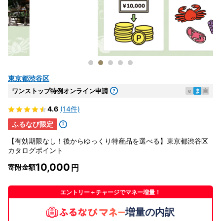
東京都渋谷区
ワンストップ特例オンライン申請
e
ま
自
4.6
(14件)
ふるなび限定
【有効期限なし！後からゆっくり特産品を選べる】東京都渋谷区
カタログポイント
10,000
寄附金額
エントリー＋チャージでマネー増量！
増量の内訳