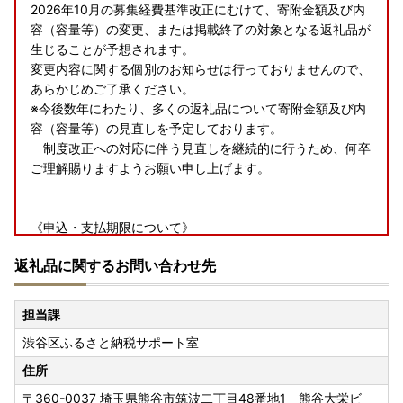
2026年10月の募集経費基準改正にむけて、寄附金額及び内
容（容量等）の変更、または掲載終了の対象となる返礼品が
生じることが予想されます。
変更内容に関する個別のお知らせは行っておりませんので、
あらかじめご了承ください。
※今後数年にわたり、多くの返礼品について寄附金額及び内
容（容量等）の見直しを予定しております。
制度改正への対応に伴う見直しを継続的に行うため、何卒
ご理解賜りますようお願い申し上げます。
《申込・支払期限について》
渋谷区では寄附金の支払手続きが完了した日を寄附日として
返礼品に関するお問い合わせ先
います。
令和7年12月31日23時59分までに決済完了していただけれ
ば、令和7年中の寄附として取り扱いさせていただきます。
担当課
渋谷区ふるさと納税サポート室
《年末年始の返礼品・寄附金受領証明書の発送について》
通常より発送にお時間をいただく場合がございます。ご了承
住所
の上お申し込みをお願いいたします。
〒360-0037
埼玉県熊谷市筑波二丁目48番地1 熊谷大栄ビ