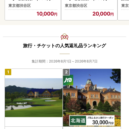
渋谷西村フルーツパーラー
渋谷西村フルーツパーラー
な
東京都渋谷区
東京都渋谷区
東京
道玄坂店] 【036006】
道玄坂店] 【036007】
10,000
20,000
旅行・チケットの人気返礼品ランキング
集計期間：2026年8月1日～2026年8月7日