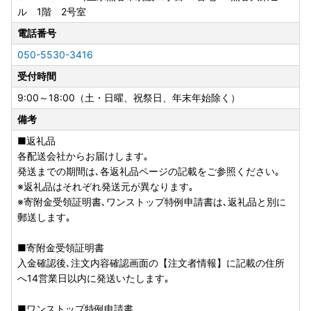
ル 1階 2号室
《ワンストップ特例申請書の提出について》
12月25日(木)までに決済を完了され、ワンストップ特例申請
電話番号
を希望される方には、渋谷区から申請書を郵送いたします。
050-5530-3416
12月26日(金)～12月31日(水)に寄附された方についても、ワ
受付時間
ンストップ特例申請書を送付いたしますが、郵便の発送が年
末年始は遅れる場合がございますので、
9:00～18:00（土・日曜、祝祭日、年末年始除く）
お手数ですがご自身で当区ふるさと納税HPより申請書をダ
備考
ウンロードの上、マイナンバー等の必要書類を添えて、令和
8年1月10日(土)までに渋谷区ふるさと納税サポート室へご提
■返礼品
出ください。
各配送会社からお届けします｡
発送までの期間は､各返礼品ページの記載をご参照ください｡
★マイナンバーカードをお持ちの方は、
ふるまど
でのオン
※返礼品はそれぞれ発送元が異なります｡
ラインワンストップ申請が可能です。
※寄附金受領証明書､ワンストップ特例申請書は､返礼品と別に
ご利用は無料となっておりますので、是非ご利用くださ
郵送します｡
い。
■寄附金受領証明書
～提出する書類～
入金確認後､注文内容確認画面の【注文者情報】に記載の住所
◆ワンストップ特例申請書（寄附金税額控除に係る申告特例
へ14営業日以内に発送いたします｡
申請書）
申請書をダウンロードの上、個人番号・生年月日・チェッ
■ワンストップ特例申請書