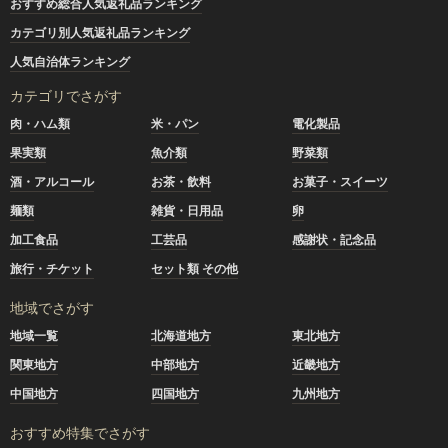
おすすめ総合人気返礼品ランキング
カテゴリ別人気返礼品ランキング
人気自治体ランキング
カテゴリでさがす
肉・ハム類
米・パン
電化製品
果実類
魚介類
野菜類
酒・アルコール
お茶・飲料
お菓子・スイーツ
麺類
雑貨・日用品
卵
加工食品
工芸品
感謝状・記念品
旅行・チケット
セット類 その他
地域でさがす
地域一覧
北海道地方
東北地方
関東地方
中部地方
近畿地方
中国地方
四国地方
九州地方
おすすめ特集でさがす