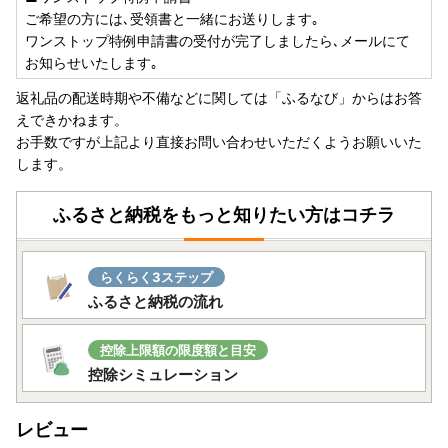
ク欄を記入してください。
ご希望の方には､受領書と一緒にお送りします｡
ワンストップ特例申請書の受付が完了しましたら､メールにて
◆添付書類
お知らせいたします｡
・マイナンバーカードをお持ちの方…マイナンバーカードの
返礼品の配送時期や不備などに関しては「ふるなび」からはお答
両面の写し
えできかねます。
・通知カード（氏名、住所等が住民票の記載事項と一致した
お手数ですが上記より直接お問い合わせいただくようお願いいた
もの）をお持ちの方…通知カードの両面の写し、身分証の写
します。
し
・マイナンバーカードも通知カードもお持ちでない方…マイ
ふるさと納税をもっと知りたい方はコチラ
ナンバーが記載された住民票の写し、身分証の写し
※身分証として利用できるもの
運転免許証、パスポート、身体障害者手帳、在留カード、そ
らくらく3ステップ
の他国が発行する顔写真付きの身分証明書（顔写真が表示さ
ふるさと納税の流れ
れ、氏名、生年月日または住所が確認できるようにしてくだ
さい）
控除上限額の限度額と目安
～提出先～
控除シミュレーション
〒400-0864 山梨県甲府市湯田2-12-18
渋谷区ふるさと納税サポート室 宛
レビュー
※令和8年1月10日必着（期限を過ぎて提出された場合は受け