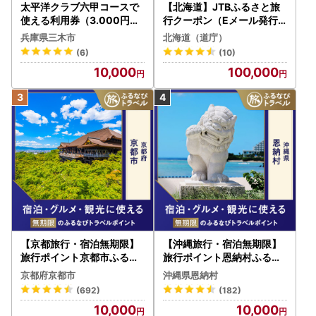
太平洋クラブ六甲コースで
【北海道】JTBふるさと旅
使える利用券（3.000円分
行クーポン（Eメール発行
）
）30,000円分 旅行 トラベ
兵庫県三木市
北海道（道庁）
ル 宿泊 人気 おすすめ JTB
(6)
(10)
W030T
10,000
100,000
【京都旅行・宿泊無期限】
【沖縄旅行・宿泊無期限】
旅行ポイント京都市ふるな
旅行ポイント恩納村ふるな
びトラベルポイント
びトラベルポイント
京都府京都市
沖縄県恩納村
(692)
(182)
10,000
10,000