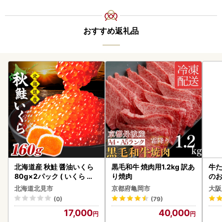
おすすめ返礼品
北海道産 秋鮭 醤油いくら
黒毛和牛 焼肉用1.2kg 訳あ
牛た
80g×2パック ( いくら イ
り焼肉
のお
クラ 魚卵 鮭 サケ さけ 鮭い
北海道北見市
京都府亀岡市
大阪
くら 醤油漬け パック 北海
(0)
(79)
道産 ふるさと納税 秋鮭 )【
17,000
40,000
233-0002】