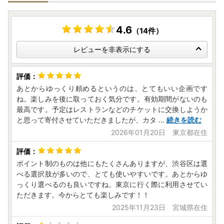
付けいたしかねますのでご了承ください。）
※渋谷区では、ワンストップ特例申請受付を外部委託してい
ます。
4.6
（14件）
《年末年始の対応について》
レビューを非表示にする
当区は、令和7年12月27日(土)～令和8年1月4日(日)まで閉庁
となり、コールセンター業務を休業しております。
お問い合わせ等ございましたら、下記までご連絡をお願いい
あとからゆっくり頼めるというのは、とてもいい企画です
たします。
ね。楽しみを後に取っておく気分です。有効期間がないのも
最高です。予定はレストランなどのチケットに交換しようか
◆東京都渋谷区ふるさと納税サポート室
と思って寄付させていただきましたが、カタ
...
続きを読む
メールアドレス：support@shibuya.furusato-lg.jp
2026年01月20日 東京都在住
※閉庁期間中もメール対応は行っております。(1/1・土日除
く)
ポイント制のものは他にもたくさんありますが、渋谷区は選
べる選択肢が多いので、とても使いやすいです。あとからゆ
っくり選べるのも良いですね。東京に行く際に利用させてい
ただきます。今からとても楽しみです！！
2025年11月23日 宮城県在住