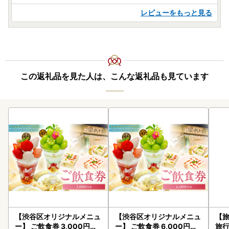
レビューをもっと見る
この返礼品を見た人は、こんな返礼品も見ています
【渋谷区オリジナルメニュ
【渋谷区オリジナルメニュ
【
ー】 ご飲食券 3,000円分[
ー】 ご飲食券 6,000円分[
旅