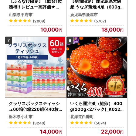
【ふるなび限定】【総合1位
【期間限定】鹿児島県大隅
獲得!! レビュー高評価★】
産 うなぎ蒲焼 4尾（600g
〈2026年度配送分〉山梨
） KN007-004-04-cp18
山梨県甲府市
鹿児島県鹿屋市
県産 シャインマスカット 2
うなぎ 鰻 魚 惣菜 総菜
(2009)
(5767)
～3房（1.0kg以上）シャイ
10,000
18,000
ン フルーツ FN-Limited-S
P
クラリスボックスティッシ
いくら醤油漬（鮭卵） 400
ュ60箱(1箱220組(440枚))
g(200g×2パック)_K022-
(5個入り×12セット)【配送
1676
栃木県小山市
北海道白糠町
不可地域：離島・沖縄県】
(3240)
(5674)
【1256759】
14,000
22,000