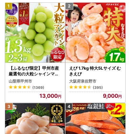
【ふるなび限定】甲州市産
えび 1.7kg 特大5Lサイズ む
厳選旬の大粒シャインマス
きえび
カット 約1.3kg 2～3房【2
山梨県甲州市
大阪府泉佐野市
026年発送】（MG）B12-
(1369)
(395)
472 FN-Limited-VO シャ
13,000
9,000
インマスカット フルーツ