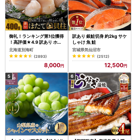
御礼！ランキング第1位獲得
訳あり 銀鮭切身 約2kg サケ
！高評価★4.9 訳あり ホタ
しゃけ 魚 鮭
テ 400g（ほたて 帆立 貝柱
北海道別海町
宮城県気仙沼市
冷凍 ）
(2893)
(2512)
8,000
12,500