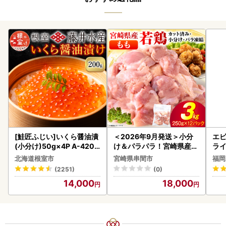
[鮭匠ふじい]いくら醤油漬
＜2026年9月発送＞小分
エビ
(小分け)50g×4P A-4209
け＆パラパラ！宮崎県産鶏
ラ
5
ももカット合計3kg_K043
北海道根室市
宮崎県串間市
福岡
-009-2609
(2251)
(0)
14,000
18,000