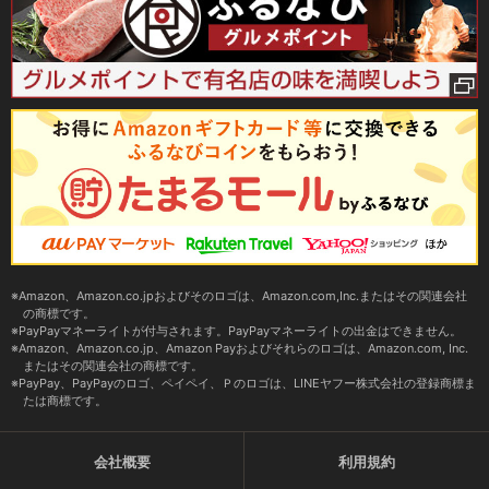
Amazon、Amazon.co.jpおよびそのロゴは、Amazon.com,Inc.またはその関連会社
の商標です。
PayPayマネーライトが付与されます。PayPayマネーライトの出金はできません。
Amazon、Amazon.co.jp、Amazon Payおよびそれらのロゴは、Amazon.com, Inc.
またはその関連会社の商標です。
PayPay、PayPayのロゴ、ペイペイ、Ｐのロゴは、LINEヤフー株式会社の登録商標ま
たは商標です。
会社概要
利用規約