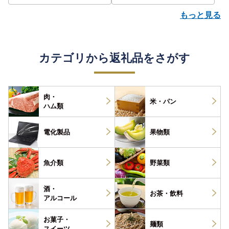
もっと見る
カテゴリから返礼品をさがす
肉・
米・パン
ハム類
電化製品
果物類
魚介類
野菜類
酒・
お茶・
飲料
アルコール
お菓子・
麺類
スイーツ