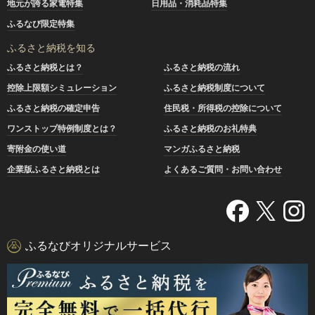
地元が誇る家電特集
日用品・消耗品特集
ふるなび限定特集
ふるさと納税を知る
ふるさと納税とは？
ふるさと納税の流れ
控除上限額シミュレーション
ふるさと納税制度について
ふるさと納税の確定申告
住民税・所得税の控除について
ワンストップ特例制度とは？
ふるさと納税のお礼特典
寄附金の使い道
マンガふるさと納税
企業版ふるさと納税とは
よくあるご質問・お問い合わせ
ふるなびオリジナルサービス