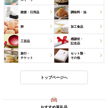
雑貨・
日用品
調味料・
油
卵
加工食品
感謝状・
工芸品
記念品
旅行・
セット類・
チケット
その他
トップページへ
おすすめ返礼品