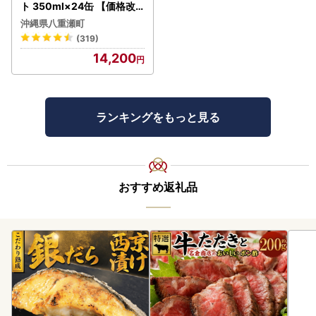
ト 350ml×24缶 【価格改
定YI】
沖縄県八重瀬町
(319)
14,200
ランキングをもっと見る
おすすめ返礼品