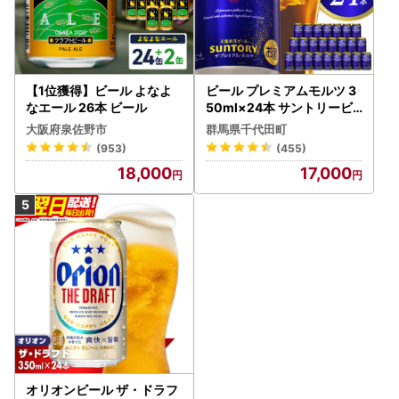
【1位獲得】ビール よなよ
ビール プレミアムモルツ 3
なエール 26本 ビール
50ml×24本 サントリービ
ール
大阪府泉佐野市
群馬県千代田町
(953)
(455)
18,000
17,000
オリオンビール ザ・ドラフ