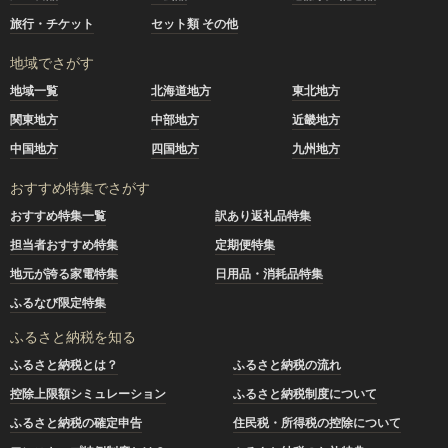
旅行・チケット
セット類 その他
地域でさがす
地域一覧
北海道地方
東北地方
関東地方
中部地方
近畿地方
中国地方
四国地方
九州地方
おすすめ特集でさがす
おすすめ特集一覧
訳あり返礼品特集
担当者おすすめ特集
定期便特集
地元が誇る家電特集
日用品・消耗品特集
ふるなび限定特集
ふるさと納税を知る
ふるさと納税とは？
ふるさと納税の流れ
控除上限額シミュレーション
ふるさと納税制度について
ふるさと納税の確定申告
住民税・所得税の控除について