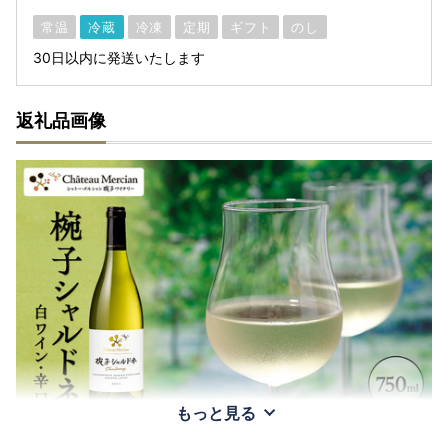
常温
冷蔵
冷凍
定期
ギフト
のし
30日以内に発送いたします
返礼品画像
もっと見る