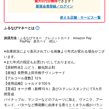
最大0円分獲得
できます！
新規会員登録／ログイン
使える店舗・サービス一覧
ふるなびマネーとは
決済方法：
ふるなびマネー
クレジットカード
Amazon Pay
PayPay
楽天ペイ
d払い
※在庫状況により表示されている画像より年式が変わる場合がござ
います。
※また年式の指定もお受けいたしておりません。
【原材料名】ぶどう、酸化防止剤
【産地】長野県上田市椀子ヴィンヤード
【アルコール度数】12％
【使用品種】シャルドネ100％
【育成】オーク樽（新樽15％）及びステンレスタンクにて5カ月
間育成
パイナップル、マンゴーなどのフルーツに加え、ヴァニラ、アー
モンド、バターなど樽発酵に由来する香りとミネラル感がバラン