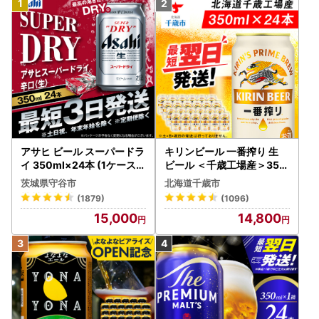
アサヒ ビール スーパードラ
キリンビール 一番搾り 生
イ 350ml×24本 (1ケース)
ビール ＜千歳工場産＞350
究極の辛口 ＜茨城工場＞ 缶
ml（24本）
茨城県守谷市
北海道千歳市
ビール Asahi superDRY お
(1879)
(1096)
酒
15,000
14,800