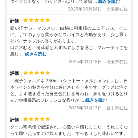
タイプじゃなく、わりとさっぱりして余韻
...
続きを読む
2025年05月24日 大阪府在住
硬い洋ナシ、マルメロ、白桃に和柑橘のニュアンス。そこ
に、丁字のような柔らかなスパイスと樹脂があり、少し置く
とパイナップルの香りがあります。
口に含むと、清涼感とみずみずしさを感じ、フルーティさを
感じ
...
続きを読む
2025年01月18日 埼玉県在住
「椀子シャルドネ 750ml（シャトー・メルシャン）」は、日
本ワインの魅力を存分に感じさせる一本です。グラスに注ぐ
と、まず透き通った黄金色に目を奪われ、鼻を近づけるとり
んごや柑橘系のフレッシュな香りが
...
続きを読む
2025年01月13日 岩手県在住
クール宅急便で配達され、心遣いを感じました。うれしくな
って届いたらすぐに飲みました。すっきりした味わいです。