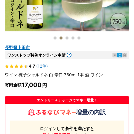
長野県上田市
ワンストップ特例オンライン申請
e
ま
自
4.7
(12件)
ワイン 椀子シャルドネ 白 辛口 750ml 1本 酒 ワイン
17,000
寄附金額
エントリー＋チャージでマネー増量！
増量の内訳
ログインして
条件を満たすと