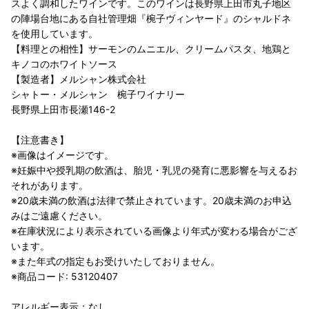
スよく調和したワインです。このワインは長野県上田市丸子地区
の陣場台地にある自社管理畑『椀子ヴィンヤード』のシャルドネ
を使用しています。
【料理との相性】サーモンのムニエル、クリームパスタ、地鶏と
キノコのホワイトソース
【製造者】メルシャン株式会社
シャトー・メルシャン 椀子ワイナリー
長野県上田市長瀬146-2
【注意書き】
※画像はイメージです。
※妊娠中や授乳期の飲酒は、胎児・乳児の発育に悪影響を与えるお
それがあります。
※20歳未満の飲酒は法律で禁止されています。20歳未満のお申込
みはご遠慮ください。
※在庫状況により表示されている画像より年式が変わる場合がござ
います。
※また年式の指定もお受けいたしておりません。
※商品コード: 53120407
アレルギー表示：なし