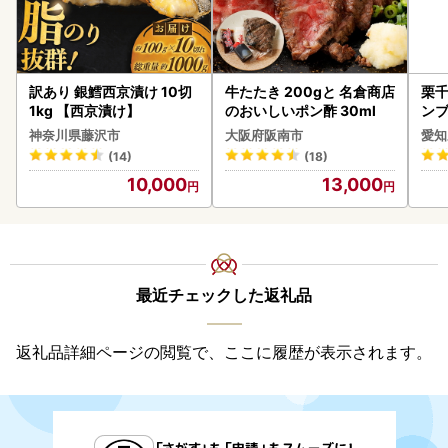
訳あり 銀鱈西京漬け 10切
牛たたき 200gと 名倉商店
栗千
1kg 【西京漬け】
のおいしいポン酢 30ml
ンブ
デザ
神奈川県藤沢市
大阪府阪南市
愛知
(14)
(18)
10,000
13,000
最近チェックした返礼品
返礼品詳細ページの閲覧で、ここに履歴が表示されます。