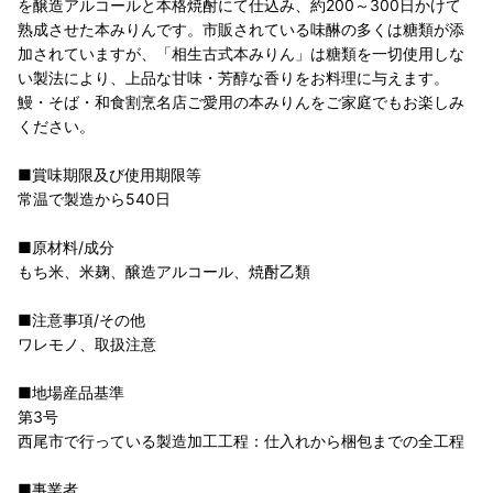
を醸造アルコールと本格焼酎にて仕込み、約200～300日かけて
熟成させた本みりんです。市販されている味醂の多くは糖類が添
加されていますが、「相生古式本みりん」は糖類を一切使用しな
い製法により、上品な甘味・芳醇な香りをお料理に与えます。
鰻・そば・和食割烹名店ご愛用の本みりんをご家庭でもお楽しみ
ください。
■賞味期限及び使用期限等
常温で製造から540日
■原材料/成分
もち米、米麹、醸造アルコール、焼酎乙類
■注意事項/その他
ワレモノ、取扱注意
■地場産品基準
第3号
西尾市で行っている製造加工工程：仕入れから梱包までの全工程
■事業者