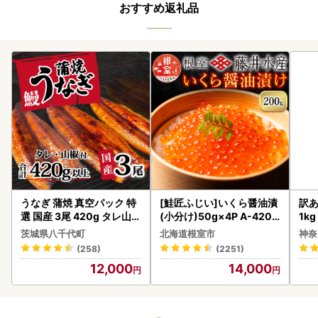
おすすめ返礼品
うなぎ 蒲焼 真空パック 特
[鮭匠ふじい]いくら醤油漬
訳あ
選 国産 3尾 420g タレ山椒
(小分け)50g×4P A-4209
1k
付き うな重 ひつまぶし 訳
5
茨城県八千代町
北海道根室市
神奈
あり 茨城 ウナギ 鰻 個包装
(258)
(2251)
人気 美味しい 小分け 八千
12,000
14,000
代町