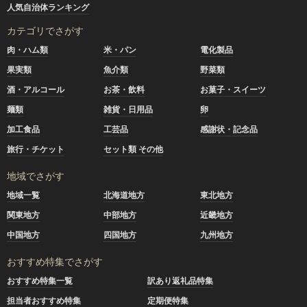
人気自治体ランキング
カテゴリでさがす
肉・ハム類
米・パン
電化製品
果実類
魚介類
野菜類
酒・アルコール
お茶・飲料
お菓子・スイーツ
麺類
雑貨・日用品
卵
加工食品
工芸品
感謝状・記念品
旅行・チケット
セット類 その他
地域でさがす
地域一覧
北海道地方
東北地方
関東地方
中部地方
近畿地方
中国地方
四国地方
九州地方
おすすめ特集でさがす
おすすめ特集一覧
訳あり返礼品特集
担当者おすすめ特集
定期便特集