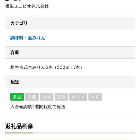
相生ユニビオ株式会社
カテゴリ
調味料・油
みりん
容量
相生古式本みりん6本（500ｍｌ/本）
配送
常温
冷蔵
冷凍
定期
ギフト
のし
入金確認後2週間程度で発送
返礼品画像