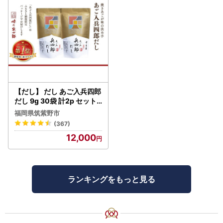
【だし】 だし あご入兵四郎
だし 9g 30袋 計2p セット
21760217
福岡県筑紫野市
(367)
12,000
ランキングをもっと見る