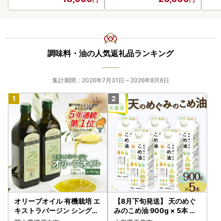
調味料・油の人気返礼品ランキング
集計期間：2026年7月31日～2026年8月6日
オリーブオイル 有機栽培 エ
【8月下旬発送】 天のめぐ
キストラバージン シングル
みのこめ油 900g × 5本 米
2本 オリーブオイル
油