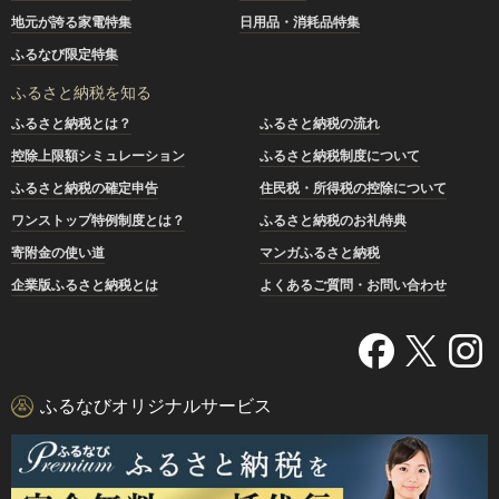
地元が誇る家電特集
日用品・消耗品特集
ふるなび限定特集
ふるさと納税を知る
ふるさと納税とは？
ふるさと納税の流れ
控除上限額シミュレーション
ふるさと納税制度について
ふるさと納税の確定申告
住民税・所得税の控除について
ワンストップ特例制度とは？
ふるさと納税のお礼特典
寄附金の使い道
マンガふるさと納税
企業版ふるさと納税とは
よくあるご質問・お問い合わせ
ふるなびオリジナルサービス