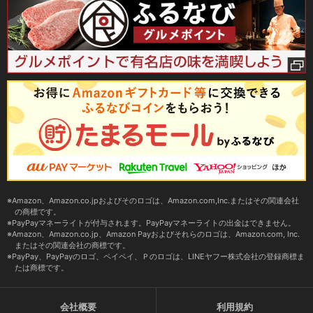
Amazon、Amazon.co.jpおよびそのロゴは、Amazon.com,Inc.またはその関連会社
の商標です。
PayPayマネーライトが付与されます。PayPayマネーライトの出金はできません。
Amazon、Amazon.co.jp、Amazon Payおよびそれらのロゴは、Amazon.com, Inc.
またはその関連会社の商標です。
PayPay、PayPayのロゴ、ペイペイ、Ｐのロゴは、LINEヤフー株式会社の登録商標ま
たは商標です。
会社概要
利用規約