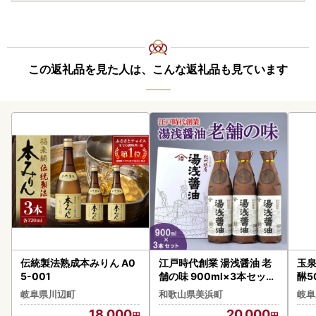
この返礼品を見た人は、こんな返礼品も見ています
伝統製法熟成本みりん A0
江戸時代創業 湯浅醤油 老
玉
5-001
舗の味 900ml×3本セット
醂5
（ギフト包装・紙袋付き）
15
岐阜県川辺町
和歌山県美浜町
岐阜
| 醤油
18,000
20,000