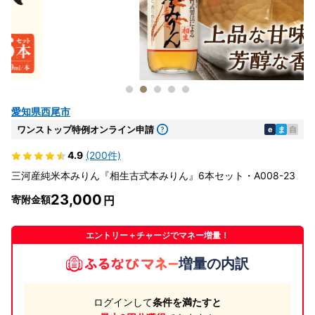
愛知県西尾市
ワンストップ特例オンライン申請
e
ま
自
4.9
(200件)
三河産純米本みりん『相生古式本みりん』6本セット・A008-23
23,000
寄附金額
エントリー＋チャージでマネー増量！
増量の内訳
ログインして
条件を満たすと