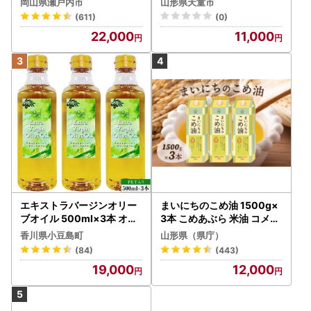
岡山県瀬戸内市
山形県天童市
(611)
(0)
22,000
11,000
エキストラバージンオリー
まいにちのこめ油 1500g×
ブオイル 500ml×3本 オリ
3本 こめあぶら 米油 コメ油
ーブオイル 食用油
揚げ物 炒め物 サラダ 山形
香川県小豆島町
山形県（県庁）
県 食用油 食用オイル 調理
(84)
(443)
油 油 食品 山形県 F2Y-173
19,000
12,000
0