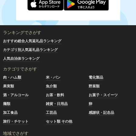
ランキングでさがす
おすすめ総合人気返礼品ランキング
カテゴリ別人気返礼品ランキング
人気自治体ランキング
カテゴリでさがす
肉・ハム類
米・パン
電化製品
果実類
魚介類
野菜類
酒・アルコール
お茶・飲料
お菓子・スイーツ
麺類
雑貨・日用品
卵
加工食品
工芸品
感謝状・記念品
旅行・チケット
セット類 その他
地域でさがす