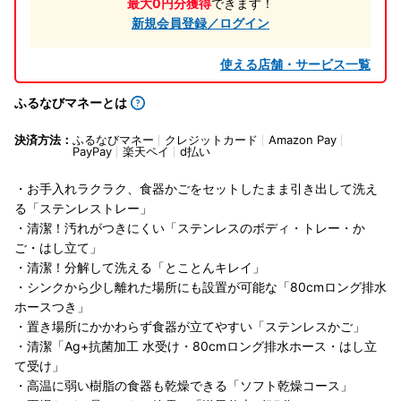
最大0円分獲得
できます！
新規会員登録／ログイン
使える店舗・サービス一覧
ふるなびマネーとは
決済方法：
ふるなびマネー
クレジットカード
Amazon Pay
PayPay
楽天ペイ
d払い
・お手入れラクラク、食器かごをセットしたまま引き出して洗え
る「ステンレストレー」
・清潔！汚れがつきにくい「ステンレスのボディ・トレー・か
ご・はし立て」
・清潔！分解して洗える「とことんキレイ」
・シンクから少し離れた場所にも設置が可能な「80cmロング排水
ホースつき」
・置き場所にかかわらず食器が立てやすい「ステンレスかご」
・清潔「Ag+抗菌加工 水受け・80cmロング排水ホース・はし立
て受け」
・高温に弱い樹脂の食器も乾燥できる「ソフト乾燥コース」