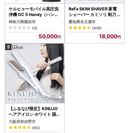
ケルヒャーモバイル高圧洗
ReFa SKIM SHAVER 家電
浄機 OC 5 Handy（ハンデ
シェーバー カミソリ 剃刀
ィジェット） APV0006
シェーバー
神奈川県横浜市
愛知県名古屋市
(0)
(418)
50,000
18,000
【ふるなび限定】KINUJO
ヘアアイロン ホワイト 国内
製造 FN-Limited-PR
大阪府泉佐野市
(65)