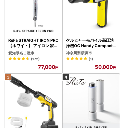
ReFa STRAIGHT IRON PRO
ケルヒャーモバイル高圧洗
【ホワイト】 アイロン 家電
浄機OC Handy Compact
美容 リファ アイロン
（ハンディエア） APV000
愛知県名古屋市
神奈川県横浜市
7
(172)
(1)
77,000
50,000