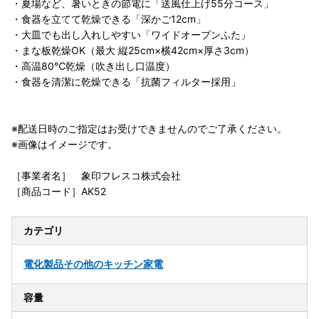
・夏場など、暑いときの節電に「送風仕上げ55分コース」
・食器を立てて乾燥できる「深かご12cm」
・大皿でも出し入れしやすい「ワイドオープンふた」
・まな板乾燥OK（最大 縦25cm×横42cm×厚さ3cm）
・高温80℃乾燥（吹き出し口温度）
・食器を清潔に乾燥できる「抗菌フィルター採用」
※配送日時のご指定はお受けできませんのでご了承ください。
※画像はイメージです。
［事業者名］ 象印フレスコ株式会社
［商品コード］AK52
カテゴリ
電化製品
その他のキッチン家電
容量