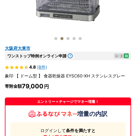
大阪府大東市
ワンストップ特例オンライン申請
e
ま
自
4.8
(8件)
象印 【 ドーム型 】 食器乾燥器 EYSC60-XH ステンレスグレー
79,000
寄附金額
エントリー＋チャージでマネー増量！
増量の内訳
ログインして
条件を満たすと