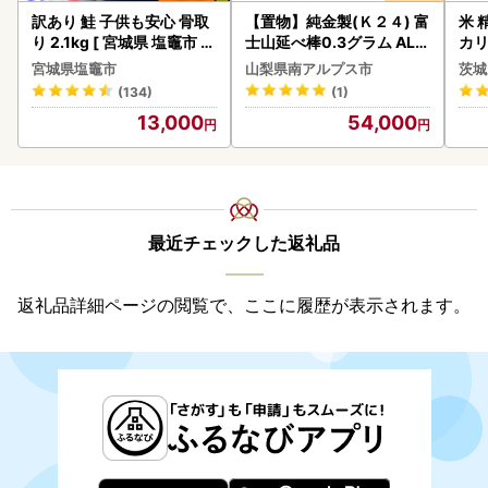
訳あり 鮭 子供も安心 骨取
【置物】純金製(Ｋ２４) 富
米 
り 2.1kg [ 宮城県 塩竈市 ]
士山延べ棒0.3グラム ALP
カリ
鮭
BK193
宮城県塩竈市
山梨県南アルプス市
茨城
(134)
(1)
13,000
54,000
最近チェックした返礼品
返礼品詳細ページの閲覧で、ここに履歴が表示されます。