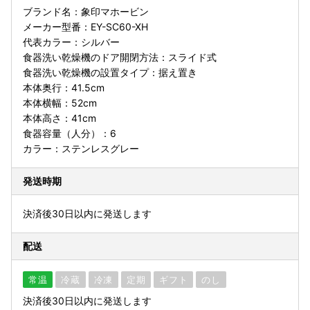
ブランド名：象印マホービン
メーカー型番：EY-SC60-XH
代表カラー：シルバー
食器洗い乾燥機のドア開閉方法：スライド式
食器洗い乾燥機の設置タイプ：据え置き
本体奥行：41.5cm
本体横幅：52cm
本体高さ：41cm
食器容量（人分）：6
カラー：ステンレスグレー
発送時期
決済後30日以内に発送します
配送
常温
冷蔵
冷凍
定期
ギフト
のし
決済後30日以内に発送します