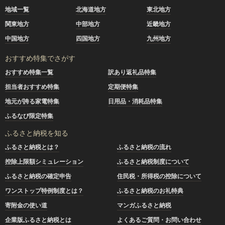
地域一覧
北海道地方
東北地方
関東地方
中部地方
近畿地方
中国地方
四国地方
九州地方
おすすめ特集でさがす
おすすめ特集一覧
訳あり返礼品特集
担当者おすすめ特集
定期便特集
地元が誇る家電特集
日用品・消耗品特集
ふるなび限定特集
ふるさと納税を知る
ふるさと納税とは？
ふるさと納税の流れ
控除上限額シミュレーション
ふるさと納税制度について
ふるさと納税の確定申告
住民税・所得税の控除について
ワンストップ特例制度とは？
ふるさと納税のお礼特典
寄附金の使い道
マンガふるさと納税
企業版ふるさと納税とは
よくあるご質問・お問い合わせ