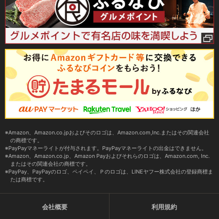
Amazon、Amazon.co.jpおよびそのロゴは、Amazon.com,Inc.またはその関連会社
の商標です。
PayPayマネーライトが付与されます。PayPayマネーライトの出金はできません。
Amazon、Amazon.co.jp、Amazon Payおよびそれらのロゴは、Amazon.com, Inc.
またはその関連会社の商標です。
PayPay、PayPayのロゴ、ペイペイ、Ｐのロゴは、LINEヤフー株式会社の登録商標ま
たは商標です。
会社概要
利用規約