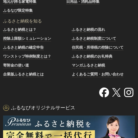
地元が誇る家電特集
日用品・消耗品特集
ふるなび限定特集
ふるさと納税を知る
ふるさと納税とは？
ふるさと納税の流れ
控除上限額シミュレーション
ふるさと納税制度について
ふるさと納税の確定申告
住民税・所得税の控除について
ワンストップ特例制度とは？
ふるさと納税のお礼特典
寄附金の使い道
マンガふるさと納税
企業版ふるさと納税とは
よくあるご質問・お問い合わせ
ふるなびオリジナルサービス