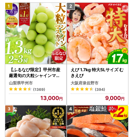
【ふるなび限定】甲州市産
えび 1.7kg 特大5Lサイズ む
厳選旬の大粒シャインマス
きえび
カット 約1.3kg 2～3房【2
山梨県甲州市
大阪府泉佐野市
026年発送】（MG）B12-
(1369)
(394)
472 FN-Limited-VO シャ
13,000
9,000
インマスカット フルーツ