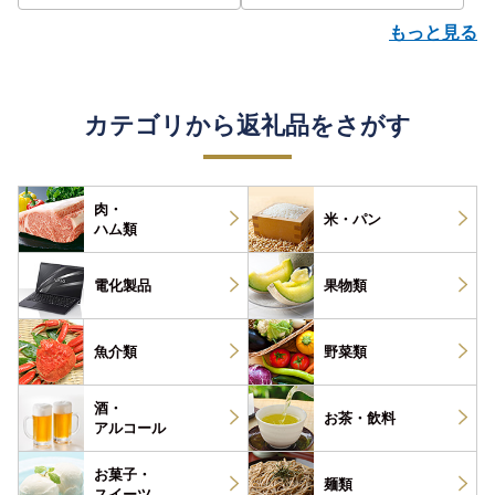
もっと見る
カテゴリから返礼品をさがす
肉・
米・パン
ハム類
電化製品
果物類
魚介類
野菜類
酒・
お茶・
飲料
アルコール
お菓子・
麺類
スイーツ