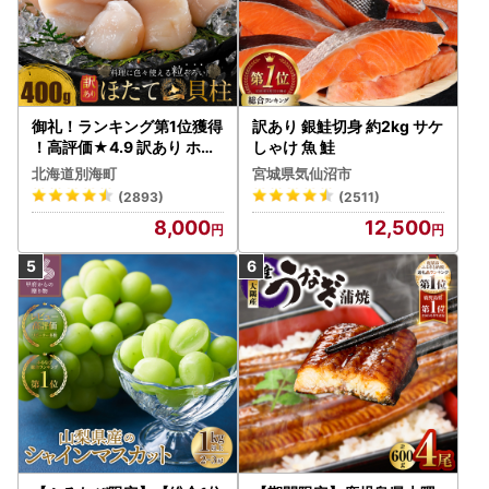
御礼！ランキング第1位獲得
訳あり 銀鮭切身 約2kg サケ
！高評価★4.9 訳あり ホタ
しゃけ 魚 鮭
テ 400g（ほたて 帆立 貝柱
北海道別海町
宮城県気仙沼市
冷凍 ）
(2893)
(2511)
8,000
12,500