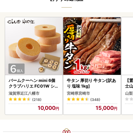
バームクーヘン mini 6個
牛タン 厚切り 牛タン[訳あ
【置
クラブハリエ FC01W シェ
り 塩味 1kg]
士山
アボックス バウムクーヘ
BK1
滋賀県近江八幡市
宮崎県宮崎市
山梨
ン
(218)
(348)
10,000
15,000