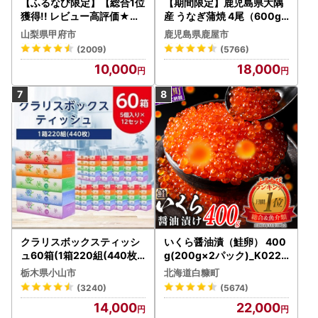
【ふるなび限定】【総合1位
【期間限定】鹿児島県大隅
獲得!! レビュー高評価★】
産 うなぎ蒲焼 4尾（600g
〈2026年度配送分〉山梨
） KN007-004-04-cp18
山梨県甲府市
鹿児島県鹿屋市
県産 シャインマスカット 2
うなぎ 鰻 魚 惣菜 総菜
(2009)
(5766)
～3房（1.0kg以上）シャイ
10,000
18,000
ン フルーツ FN-Limited-S
P
クラリスボックスティッシ
いくら醤油漬（鮭卵） 400
ュ60箱(1箱220組(440枚))
g(200g×2パック)_K022-
(5個入り×12セット)【配送
1676
栃木県小山市
北海道白糠町
不可地域：離島・沖縄県】
(3240)
(5674)
【1256759】
14,000
22,000