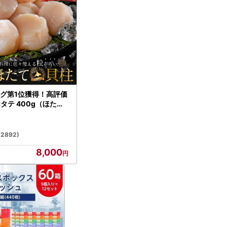
グ第1位獲得！高評価
ホタテ 400g（ほたて
）
(2892)
8,000