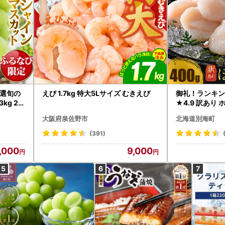
選旬の
えび 1.7kg 特大5Lサイズ むきえび
御礼！ランキン
kg 2
★4.9 訳あり 
B12-
帆立 貝柱 冷凍 
大阪府泉佐野市
北海道別海町
インマス
(391)
,000
9,000