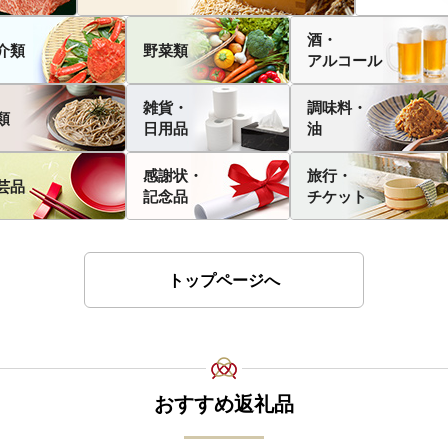
酒・
介類
野菜類
アルコール
雑貨・
調味料・
類
日用品
油
感謝状・
旅行・
芸品
記念品
チケット
トップページへ
おすすめ返礼品