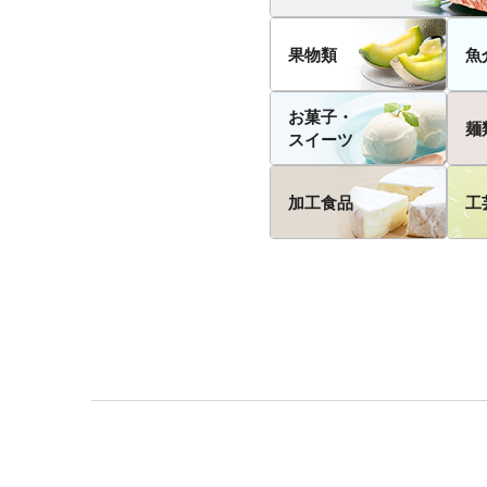
果物類
魚
お菓子・
麺
スイーツ
加工食品
工