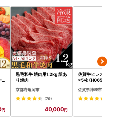
く
黒毛和牛 焼肉用1.2kg 訳あ
佐賀牛ヒレステーキ200g
ー
り焼肉
×5枚 (H065102)
京都府亀岡市
佐賀県神埼市
(79)
(35)
0
40,000
100,000