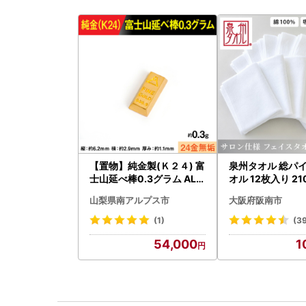
【置物】純金製(Ｋ２４) 富
泉州タオル 総パイ
士山延べ棒0.3グラム ALP
オル 12枚入り 21
BK193
山梨県南アルプス市
大阪府阪南市
(1)
(3
54,000
1