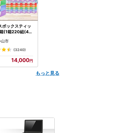
スボックスティッ
箱(1箱220組(44
(5個入り×12セッ
小山市
配送不可地域：離島
】【1256759】
(3240)
14,000
もっと見る