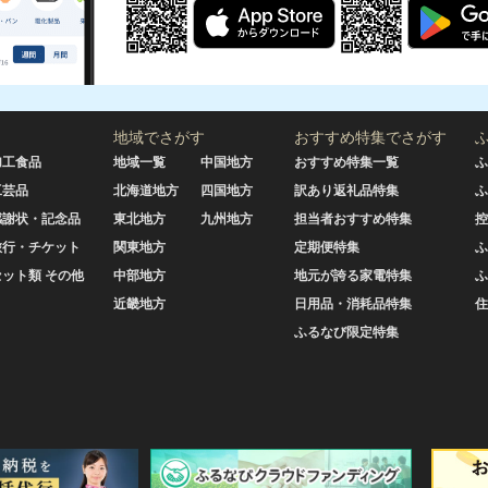
地域でさがす
おすすめ特集でさがす
加工食品
地域一覧
中国地方
おすすめ特集一覧
ふ
工芸品
北海道地方
四国地方
訳あり返礼品特集
ふ
感謝状・記念品
東北地方
九州地方
担当者おすすめ特集
控
旅行・チケット
関東地方
定期便特集
ふ
セット類 その他
中部地方
地元が誇る家電特集
ふ
近畿地方
日用品・消耗品特集
住
ふるなび限定特集