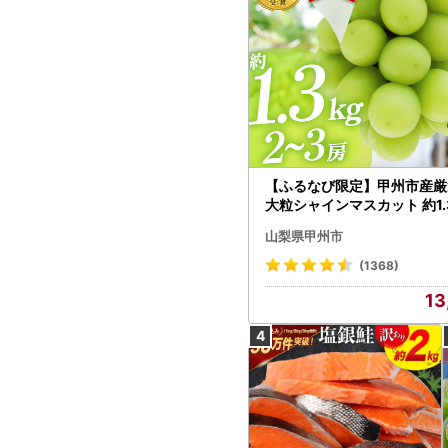
【ふるなび限定】甲州市産厳
大粒シャインマスカット 約1.3
～3房【2026年発送】（MG）
山梨県甲州市
472 FN-Limited-VO シャ
カット フルーツ
(1368)
13