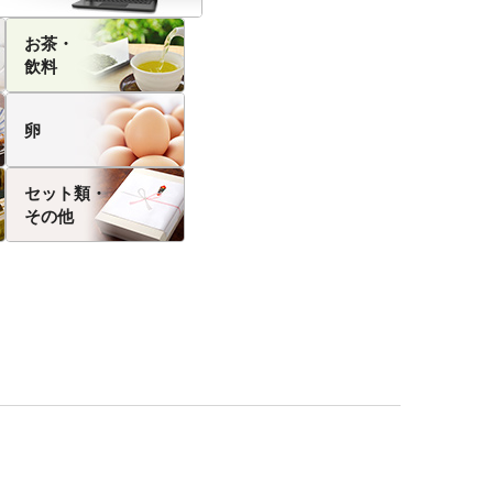
お茶・
飲料
卵
セット類・
その他