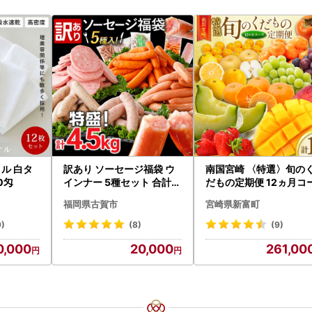
ル 白タ
訳あり ソーセージ福袋 ウ
南国宮崎 〈特選〉旬の
0匁
インナー 5種セット 合計4.
だもの定期便 12ヵ月コ
5kg ソーセージ
ス【F84-25】
福岡県古賀市
宮崎県新富町
9)
(8)
(9)
0,000
20,000
261,00