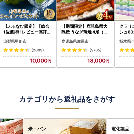
【ふるなび限定】【総合
【期間限定】鹿児島県大
クラリ
1位獲得!! レビュー高評価
隅産 うなぎ蒲焼 4尾（60
シュ60
★】〈2026年度配送分
0g） KN007-004-04-
0枚))
山梨県甲府市
鹿児島県鹿屋市
栃木県
〉山梨県産 シャインマス
cp18 うなぎ 鰻 魚 惣菜 総
ト)【
カット 2～3房（1.0kg以
菜
・沖縄県
(2009)
(5765)
上）シャイン フルーツ F
10,000
18,000
N-Limited-SP
カテゴリから返礼品をさがす
米・パン
電化製品