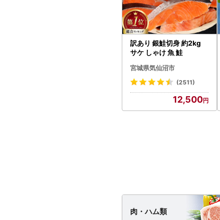
訳あり 銀鮭切身 約2kg
サケ しゃけ 魚 鮭
宮城県気仙沼市
(2511)
12,500
肉・
ハム類