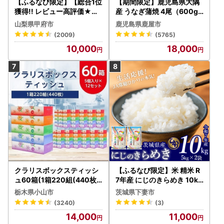
【ふるなび限定】【総合1位
【期間限定】鹿児島県大隅
獲得!! レビュー高評価★】
産 うなぎ蒲焼 4尾（600g
〈2026年度配送分〉山梨
） KN007-004-04-cp18
山梨県甲府市
鹿児島県鹿屋市
県産 シャインマスカット 2
うなぎ 鰻 魚 惣菜 総菜
(2009)
(5765)
～3房（1.0kg以上）シャイ
10,000
18,000
ン フルーツ FN-Limited-S
P
クラリスボックスティッシ
【ふるなび限定】米 精米 R
ュ60箱(1箱220組(440枚))
7年産 にじのきらめき 10kg
(5個入り×12セット)【配送
10月 FN-Limited-PR
栃木県小山市
茨城県下妻市
不可地域：離島・沖縄県】
(3240)
(3)
【1256759】
14,000
11,000