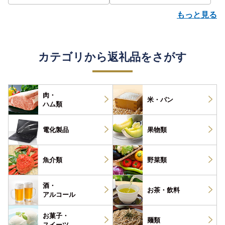
もっと見る
カテゴリから返礼品をさがす
肉・
米・パン
ハム類
電化製品
果物類
魚介類
野菜類
酒・
お茶・
飲料
アルコール
お菓子・
麺類
スイーツ