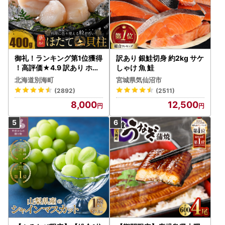
御礼！ランキング第1位獲得
訳あり 銀鮭切身 約2kg サケ
！高評価★4.9 訳あり ホタ
しゃけ 魚 鮭
テ 400g（ほたて 帆立 貝柱
北海道別海町
宮城県気仙沼市
冷凍 ）
(2892)
(2511)
8,000
12,500