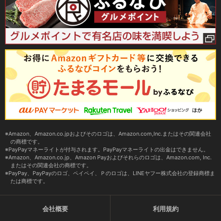
Amazon、Amazon.co.jpおよびそのロゴは、Amazon.com,Inc.またはその関連会社
の商標です。
PayPayマネーライトが付与されます。PayPayマネーライトの出金はできません。
Amazon、Amazon.co.jp、Amazon Payおよびそれらのロゴは、Amazon.com, Inc.
またはその関連会社の商標です。
PayPay、PayPayのロゴ、ペイペイ、Ｐのロゴは、LINEヤフー株式会社の登録商標ま
たは商標です。
会社概要
利用規約