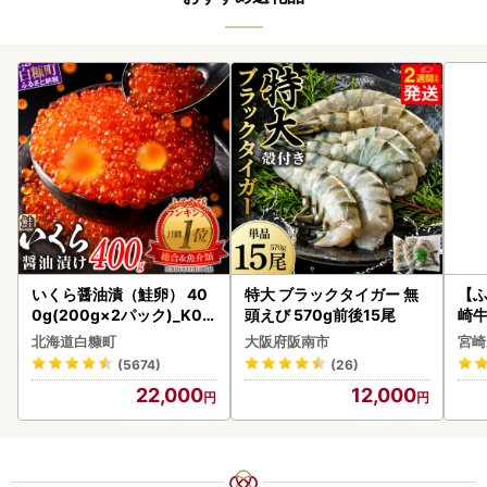
いくら醤油漬（鮭卵） 40
特大 ブラックタイガー 無
【ふ
0g(200g×2パック)_K02
頭えび 570g前後15尾
崎牛 
2-1676
-VO
北海道白糠町
大阪府阪南市
宮崎
(5674)
(26)
22,000
12,000