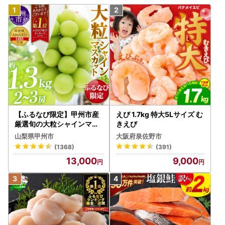
【ふるなび限定】甲州市産
えび 1.7kg 特大5Lサイズ む
厳選旬の大粒シャインマス
きえび
カット 約1.3kg 2～3房【2
山梨県甲州市
大阪府泉佐野市
026年発送】（MG）B12-
(1368)
(391)
472 FN-Limited-VO シャ
13,000
9,000
インマスカット フルーツ