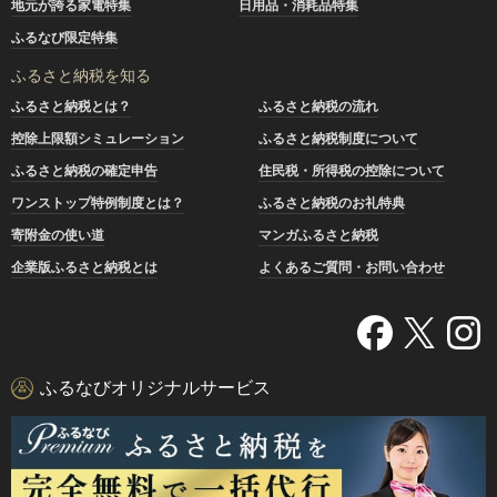
地元が誇る家電特集
日用品・消耗品特集
ふるなび限定特集
ふるさと納税を知る
ふるさと納税とは？
ふるさと納税の流れ
控除上限額シミュレーション
ふるさと納税制度について
ふるさと納税の確定申告
住民税・所得税の控除について
ワンストップ特例制度とは？
ふるさと納税のお礼特典
寄附金の使い道
マンガふるさと納税
企業版ふるさと納税とは
よくあるご質問・お問い合わせ
ふるなびオリジナルサービス