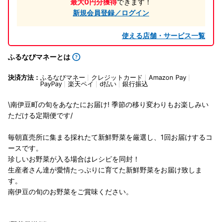
最大0円分獲得
できます！
新規会員登録／ログイン
使える店舗・サービス一覧
ふるなびマネーとは
決済方法：
ふるなびマネー
クレジットカード
Amazon Pay
PayPay
楽天ペイ
d払い
銀行振込
\南伊豆町の旬をあなたにお届け! 季節の移り変わりもお楽しみい
ただける定期便です/
毎朝直売所に集まる採れたて新鮮野菜を厳選し、1回お届けするコ
ースです。
珍しいお野菜が入る場合はレシピを同封！
生産者さん達が愛情たっぷりに育てた新鮮野菜をお届け致しま
す。
南伊豆の旬のお野菜をご賞味ください。