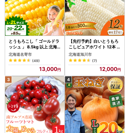
とうもろこし「 ゴールドラ
【先行予約】白いとうもろ
ッシュ 」 8.5kg 以上 北海
こしピュアホワイト 12本 3.
道 名寄 スイートコーン
6kg（2026年8月下旬から
北海道名寄市
北海道旭川市
発送開始） とうもろこし
(49)
(7)
13,000
12,000