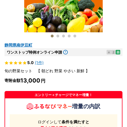
静岡県南伊豆町
ワンストップ特例オンライン申請
e
ま
自
5.0
(1件)
旬の野菜セット 【 朝どれ 野菜 やさい 新鮮 】
13,000
寄附金額
エントリー＋チャージでマネー増量！
増量の内訳
ログインして
条件を満たすと