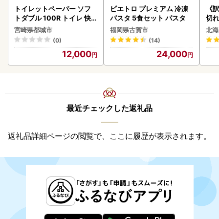
トイレットペーパー ソフ
ピエトロ プレミアム 冷凍
《
トダブル 100R トイレ 快
パスタ 5食セット パスタ
切れ
速〔12-I5-TP100-R〕
0g 
宮崎県都城市
福岡県古賀市
北海
(0)
(14)
12,000
24,000
最近チェックした返礼品
返礼品詳細ページの閲覧で、ここに履歴が表示されます。