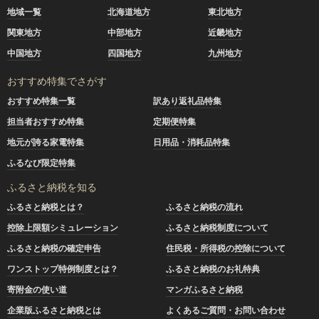
地域一覧
北海道地方
東北地方
関東地方
中部地方
近畿地方
中国地方
四国地方
九州地方
おすすめ特集でさがす
おすすめ特集一覧
訳あり返礼品特集
担当者おすすめ特集
定期便特集
地元が誇る家電特集
日用品・消耗品特集
ふるなび限定特集
ふるさと納税を知る
ふるさと納税とは？
ふるさと納税の流れ
控除上限額シミュレーション
ふるさと納税制度について
ふるさと納税の確定申告
住民税・所得税の控除について
ワンストップ特例制度とは？
ふるさと納税のお礼特典
寄附金の使い道
マンガふるさと納税
企業版ふるさと納税とは
よくあるご質問・お問い合わせ