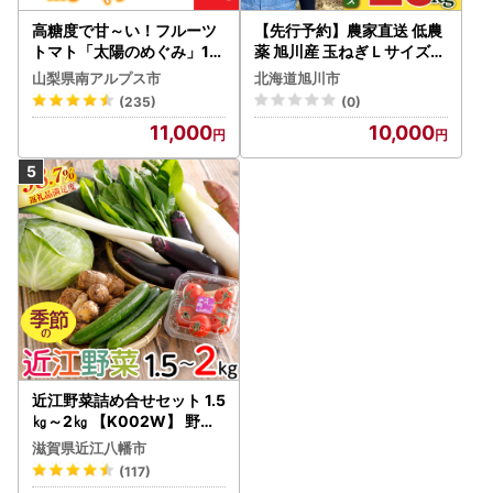
高糖度で甘～い！フルーツ
【先行予約】農家直送 低農
トマト「太陽のめぐみ」1k
薬 旭川産 玉ねぎＬサイズ2
g ALPBI001 | 高糖度 おす
0kg(2026年9月発送開始
山梨県南アルプス市
北海道旭川市
すめ 産地直送 新鮮 フレッ
予定)_ | 玉ねぎ 05935
(235)
(0)
シュ 高栄養素 南アルプス市
11,000
10,000
山梨 |
近江野菜詰め合せセット 1.5
㎏～2㎏ 【K002W】 野菜
旬 新鮮
滋賀県近江八幡市
(117)