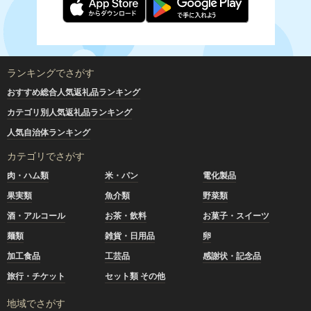
ランキングでさがす
おすすめ総合人気返礼品ランキング
カテゴリ別人気返礼品ランキング
人気自治体ランキング
カテゴリでさがす
肉・ハム類
米・パン
電化製品
果実類
魚介類
野菜類
酒・アルコール
お茶・飲料
お菓子・スイーツ
麺類
雑貨・日用品
卵
加工食品
工芸品
感謝状・記念品
旅行・チケット
セット類 その他
地域でさがす