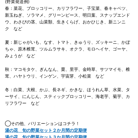
(野菜発送例)
春：菜花、ブロッコリー、カリフラワー、子宝菜、春キャベツ、
新玉ねぎ、ソラマメ、グリーンピース、明日葉、スナップエンド
ウ、わさびの茎、山菜類、生きくらげ、おかひじき、新ニンニ
ク など
夏：新じゃがいも、なす、トマト、きゅうり、ズッキーニ、かぼ
ちゃ、原木椎茸、ツルムラサキ、オクラ、モロヘイヤ、ゴーヤ、
みょうが など
秋：マコモタケ、ぎんなん、栗、里芋、金時草、サツマイモ、椎
茸、ハヤトウリ、インゲン、宇宙芽、小松菜 など
冬：白菜、大根、かぶ、長ネギ、かきな、ほうれん草、水菜、タ
ーサイ、にんじん、スティックブロッコリー、海老芋、菊芋、カ
リフラワー など
◯その他、バリエーションはコチラ！
湯の花 旬の野菜セット２か月間の定期便
湯の花 旬の野菜セット３か月間の定期便