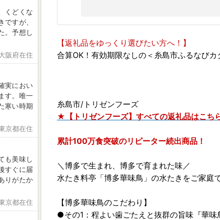
、くどくな
きですが、
た。予想し
【返礼品をゆっくり選びたい方へ！】
合算OK！有効期限なしの＜糸島市ふるなびカ
 大阪府在住
確実におい
ます。唯一
糸島市/トリゼンフーズ
た寒い時期
★【トリゼンフーズ】すべての返礼品はこち
 東京都在住
累計100万食突破のリピーター続出商品！
ても美味し
＼博多で生まれ、博多で育まれた味／
後すぐに届
水たき料亭「博多華味鳥」の水たきをご家庭
ありがたか
【博多華味鳥のこだわり】
 東京都在住
●その1：程よい歯ごたえと抜群の旨味『華味