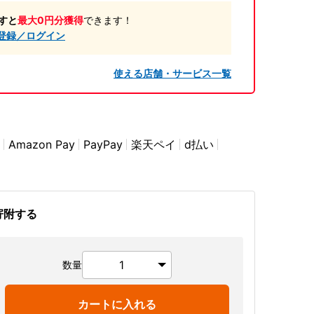
すと
最大0円分獲得
できます！
登録／ログイン
使える店舗・サービス一覧
Amazon Pay
PayPay
楽天ペイ
d払い
寄附する
数量
カートに入れる