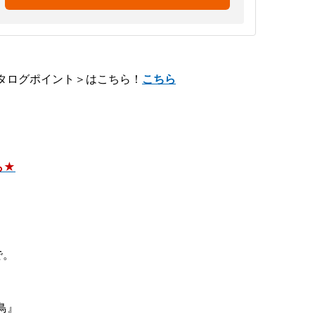
タログポイント＞はこちら！
こちら
ら★
で。
鳥』