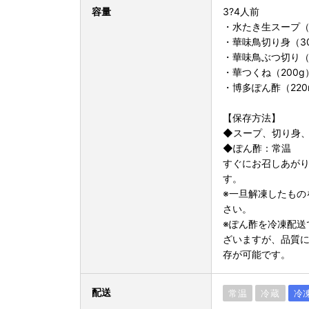
容量
3?4人前
・水たき生スープ（6
・華味鳥切り身（30
・華味鳥ぶつ切り（
・華つくね（200g
・博多ぽん酢（220
【保存方法】
◆スープ、切り身、
◆ぽん酢：常温
すぐにお召しあが
す。
※一旦解凍したもの
さい。
※ぽん酢を冷凍配送
ざいますが、品質
存が可能です。
配送
常温
冷蔵
冷