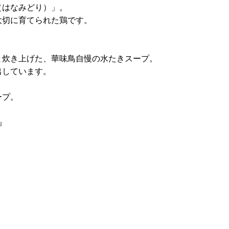
（はなみどり）」。
大切に育てられた鶏です。
と炊き上げた、華味鳥自慢の水たきスープ。
出しています。
ープ。
』
。