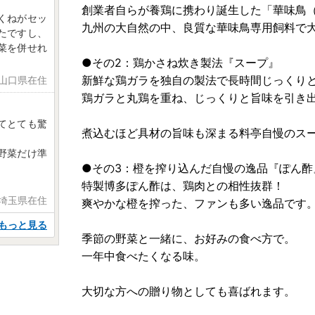
創業者自らが養鶏に携わり誕生した「華味鳥
くねがセッ
九州の大自然の中、良質な華味鳥専用飼料で
たですし、
菜を併せれ
●その2：鶏かさね炊き製法『スープ』
新鮮な鶏ガラを独自の製法で長時間じっくり
 山口県在住
鶏ガラと丸鶏を重ね、じっくりと旨味を引き
てとても驚
煮込むほど具材の旨味も深まる料亭自慢のス
野菜だけ準
●その3：橙を搾り込んだ自慢の逸品『ぽん酢
特製博多ぽん酢は、鶏肉との相性抜群！
 埼玉県在住
爽やかな橙を搾った、ファンも多い逸品です
もっと見る
季節の野菜と一緒に、お好みの食べ方で。
一年中食べたくなる味。
大切な方への贈り物としても喜ばれます。