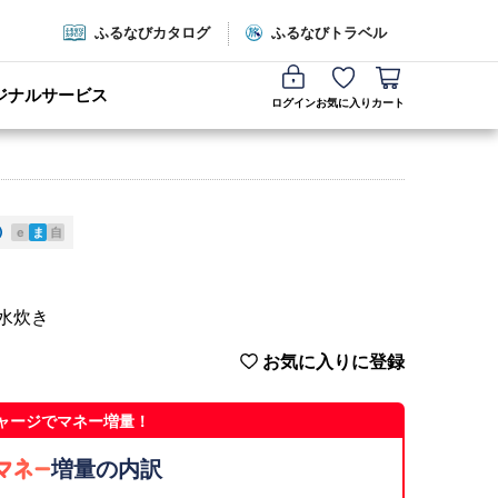
ふるなびカタログ
ふるなびトラベル
ジナルサービス
ログイン
お気に入り
カート
e
ま
自
 水炊き
お気に入りに登録
ャージでマネー増量！
増量の内訳