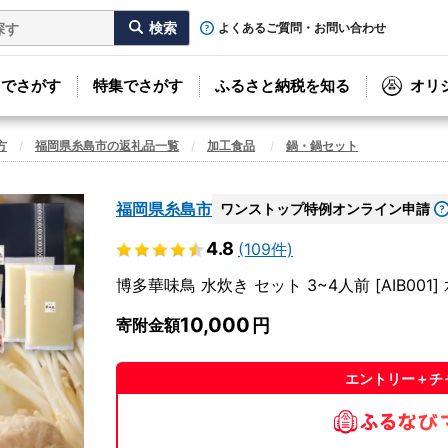
よくあるご質問・お問い合わせ
リでさがす
特集でさがす
ふるさと納税を知る
オリ
方
福岡県糸島市の返礼品一覧
加工食品
鍋・鍋セット
福岡県糸島市
ワンストップ特例オンライン申請
4.8
(109件)
博多華味鳥 水炊き セット 3~4人前 [AIB001]
10,000
寄附金額
エントリー＋チ