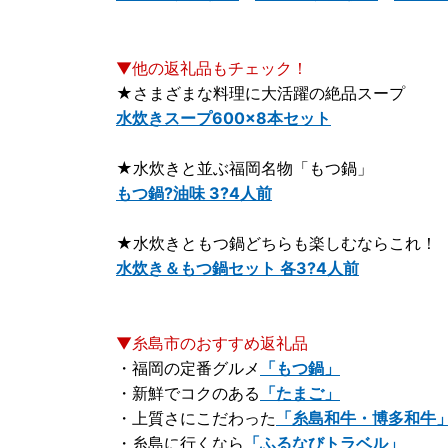
▼他の返礼品もチェック！
★さまざまな料理に大活躍の絶品スープ
水炊きスープ600×8本セット
★水炊きと並ぶ福岡名物「もつ鍋」
もつ鍋?油味 3?4人前
★水炊きともつ鍋どちらも楽しむならこれ！
水炊き＆もつ鍋セット 各3?4人前
▼糸島市のおすすめ返礼品
・福岡の定番グルメ
「もつ鍋」
・新鮮でコクのある
「たまご」
・上質さにこだわった
「糸島和牛・博多和牛
・糸島に行くなら
「ふるなびトラベル」