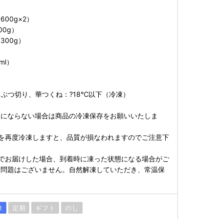
00g×2）
0g）
300g）
）
ml）
ぶつ切り、華つくね：?18℃以下（冷凍）
りにならない場合は商品の冷凍保存をお願いいたしま
を再度冷凍しますと、品質が損なわれますのでご注意下
でお届けした場合、到着時に凍った状態になる場合がご
に問題はございません。自然解凍していただき、常温保
凍
定期
ギフト
のし