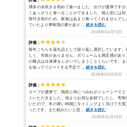
博多の水炊きを初めて食べました。出汁が濃厚ですが
くあっさりと食べることができました。個人的には好
骨付き肉のため、家族はあまり食べてくれませんでし
ていたより華味鶏の量があり
...
続きを読む
2026年04月13日
毎年こちらを返礼品として繰り返し選択しています。
しく、失敗がありません。ボリュームも満足感があり
の難点は冷凍庫をふさいでしまうことくらいです。ま
を狙ってリピートする予定で
...
続きを読む
2026年03月20日
スープが濃厚で、鶏肉と特につみれがジューシーでと
くいただきました。他よりお得な金額でしたし、寄附
いたので、冬の寒い時期にタイミングよく頂けて大変
ったです。また頼みたいと思
...
続きを読む
2026年02月16日