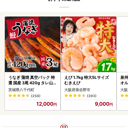
うなぎ 蒲焼 真空パック 特
えび 1.7kg 特大5Lサイズ
泉州
選 国産 3尾 420g タレ山椒
むきえび
オル
付き うな重 ひつまぶし 訳
茨城県八千代町
大阪府泉佐野市
大阪
あり 茨城 ウナギ 鰻 個包装
(258)
(393)
人気 美味しい 小分け 八千
12,000
9,000
代町