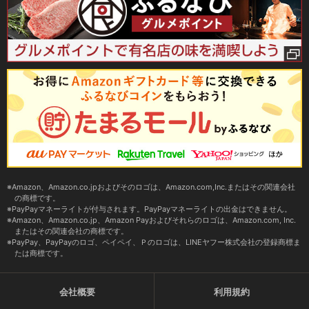
Amazon、Amazon.co.jpおよびそのロゴは、Amazon.com,Inc.またはその関連会社
の商標です。
PayPayマネーライトが付与されます。PayPayマネーライトの出金はできません。
Amazon、Amazon.co.jp、Amazon Payおよびそれらのロゴは、Amazon.com, Inc.
またはその関連会社の商標です。
PayPay、PayPayのロゴ、ペイペイ、Ｐのロゴは、LINEヤフー株式会社の登録商標ま
たは商標です。
会社概要
利用規約