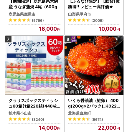
【期間限定】鹿児島県大隅
【ふるなび限定】【総合1位
産 うなぎ蒲焼 4尾（600g
獲得!! レビュー高評価★】
） KN007-004-04-cp18
〈2026年度配送分〉山梨
鹿児島県鹿屋市
山梨県甲府市
うなぎ 鰻 魚 惣菜 総菜
県産 シャインマスカット 2
(5766)
(2009)
～3房（1.0kg以上）シャイ
18,000
10,000
ン フルーツ FN-Limited-S
P
クラリスボックスティッシ
いくら醤油漬（鮭卵） 400
ュ60箱(1箱220組(440枚))
g(200g×2パック)_K022-
(5個入り×12セット)【配送
1676
栃木県小山市
北海道白糠町
不可地域：離島・沖縄県】
(3240)
(5674)
【1256759】
14,000
22,000