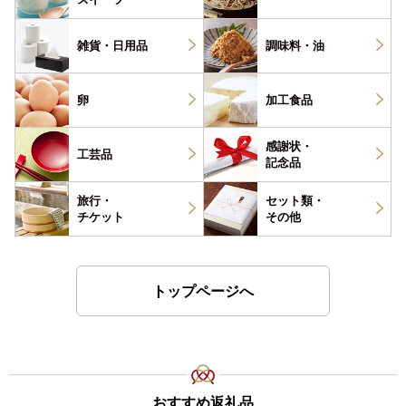
雑貨・
日用品
調味料・
油
卵
加工食品
感謝状・
工芸品
記念品
旅行・
セット類・
チケット
その他
トップページへ
おすすめ返礼品