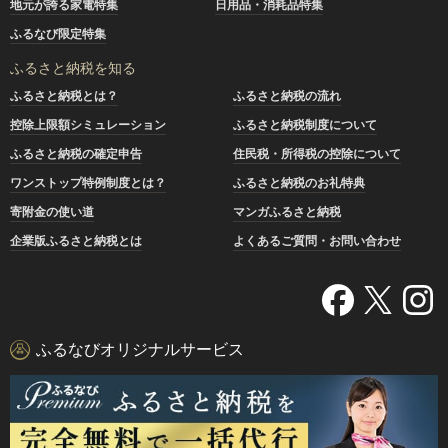
地元が誇る家電特集
日用品・消耗品特集
ふるなび限定特集
ふるさと納税を知る
ふるさと納税とは？
ふるさと納税の流れ
控除上限額シミュレーション
ふるさと納税制度について
ふるさと納税の確定申告
住民税・所得税の控除について
ワンストップ特例制度とは？
ふるさと納税のお礼特典
寄附金の使い道
マンガふるさと納税
企業版ふるさと納税とは
よくあるご質問・お問い合わせ
ふるなびオリジナルサービス