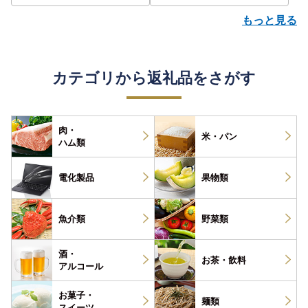
もっと見る
カテゴリから返礼品をさがす
肉・
米・パン
ハム類
電化製品
果物類
魚介類
野菜類
酒・
お茶・
飲料
アルコール
お菓子・
麺類
スイーツ