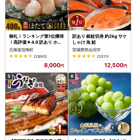
御礼！ランキング第1位獲得
訳あり 銀鮭切身 約2kg サケ
！高評価★4.9 訳あり ホタ
しゃけ 魚 鮭
テ 400g（ほたて 帆立 貝柱
北海道別海町
宮城県気仙沼市
冷凍 ）
(2893)
(2511)
8,000
12,500