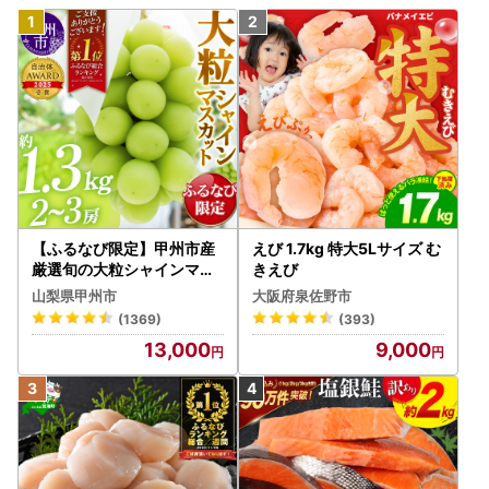
【ふるなび限定】甲州市産
えび 1.7kg 特大5Lサイズ む
厳選旬の大粒シャインマス
きえび
カット 約1.3kg 2～3房【2
山梨県甲州市
大阪府泉佐野市
026年発送】（MG）B12-
(1369)
(393)
472 FN-Limited-VO シャ
13,000
9,000
インマスカット フルーツ