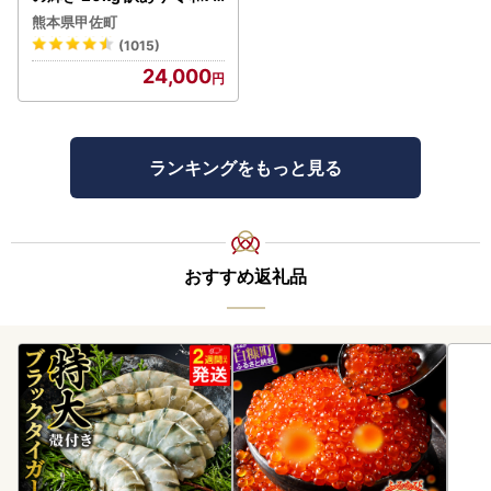
年産 【価格改定ZS】
熊本県甲佐町
(1015)
24,000
ランキングをもっと見る
おすすめ返礼品