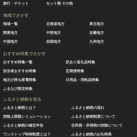
旅行・チケット
セット類 その他
地域でさがす
地域一覧
北海道地方
東北地方
関東地方
中部地方
近畿地方
中国地方
四国地方
九州地方
おすすめ特集でさがす
おすすめ特集一覧
訳あり返礼品特集
担当者おすすめ特集
定期便特集
地元が誇る家電特集
日用品・消耗品特集
ふるなび限定特集
ふるさと納税を知る
ふるさと納税とは？
ふるさと納税の流れ
控除上限額シミュレーション
ふるさと納税制度について
ふるさと納税の確定申告
住民税・所得税の控除について
ワンストップ特例制度とは？
ふるさと納税のお礼特典