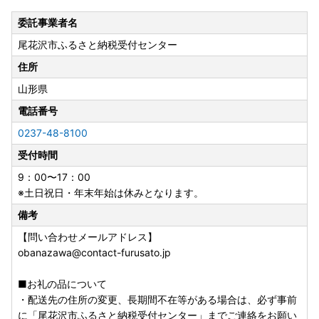
ワンストップ特例申請を「希望する」を選択された方に、寄
附金受領証明書と一緒にお送りします。
委託事業者名
ワンストップ特例申請書は入金確認後、約2週間程度を目安
尾花沢市ふるさと納税受付センター
に「寄附者情報」に記載の氏名・住所へお送りします。
住所
※必要情報を記載の上、寄附した翌年の1月10日まで返送し
山形県
て下さい。
※ワンストップ特例申請の受付完了は、お申込み時にご登録
電話番号
いただきましたメールアドレスあてにメールにてお知らせし
0237-48-8100
ております。
受付時間
※書面での受付書はお送りしておりませんので、あらかじめ
ご了承ください。
9：00〜17：00
※土日祝日・年末年始は休みとなります。
■メール受信許可のお願い
備考
以下のご連絡につきましては、[送信専用]のアドレス【yam
agata-obanazawa-city@do-furusato.com】より自動送信
【問い合わせメールアドレス】
いたします。
obanazawa@contact-furusato.jp
受信設定、または拒否設定解除をお願いいたします。
・寄附完了メール
■お礼の品について
・お礼の品の出荷完了メール
・配送先の住所の変更、長期間不在等がある場合は、必ず事前
・ワンストップ特例申請の受付完了メール
に「尾花沢市ふるさと納税受付センター」までご連絡をお願い