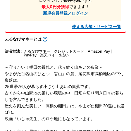
ログインして
条件を満たすと
最大0円分獲得
できます！
新規会員登録／ログイン
使える店舗・サービス一覧
ふるなびマネーとは
決済方法：
ふるなびマネー
クレジットカード
Amazon Pay
PayPay
楽天ペイ
d払い
～守りたい！棚田の景観と、代々続く山あいの農業～
やまがた百名山のひとつ「翁山」の麓、尾花沢市高橋地区の中刈
集落は、
25世帯76人が暮らす小さな山あいの集落です。
古くから中山間地の厳しい環境の中、田畑を切り開き日々の暮ら
しを営んできました。
歴史を刻んだ美しい「高橋の棚田」は、やまがた棚田20選にも選
ばれ、
映画「いしゃ先生」のロケ地にもなっています。