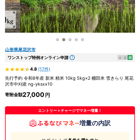
山形県尾花沢市
ワンストップ特例オンライン申請
e
ま
自
4.8
(17件)
先行予約 令和8年産 新米 精米 10kg 5kg×2 棚田米 雪きらり 尾花
沢市中刈産 ng-yksxx10
27,000
寄附金額
エントリー＋チャージでマネー増量！
増量の内訳