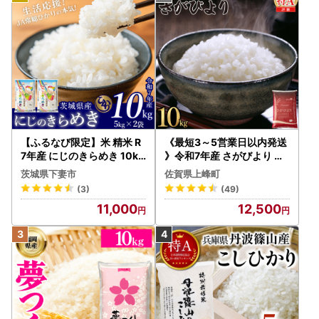
【ふるなび限定】米 精米 R
《最短3～5営業日以内発送
7年産 にじのきらめき 10kg
》令和7年産 さがびより 佐
10月 FN-Limited-PR
賀県産（精米）10kg
茨城県下妻市
佐賀県上峰町
(3)
(49)
11,000
12,500