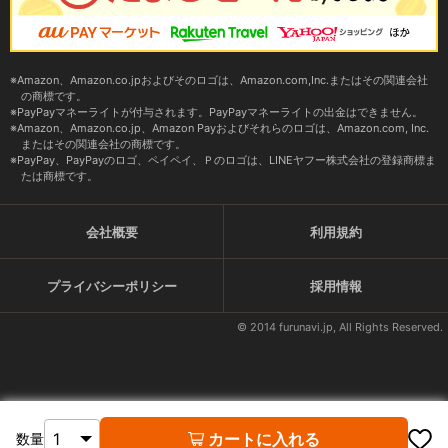
Amazon、Amazon.co.jpおよびそのロゴは、Amazon.com,Inc.またはその関連会社
の商標です。
PayPayマネーライトが付与されます。PayPayマネーライトの出金はできません。
Amazon、Amazon.co.jp、Amazon Payおよびそれらのロゴは、Amazon.com, Inc.
またはその関連会社の商標です。
PayPay、PayPayのロゴ、ペイペイ、Ｐのロゴは、LINEヤフー株式会社の登録商標ま
たは商標です。
会社概要
利用規約
プライバシーポリシー
採用情報
© 2014 furunavi.jp, All Rights Reserved.
カートに入れる
数量