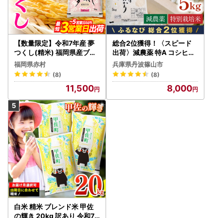
【数量限定】令和7年産 夢
総合2位獲得！〈スピード
つくし(精米) 福岡県産ブラ
出荷〉減農薬 特A コシヒカ
ンド米 10kg (品番:3X11R7)
リ 5kg 丹波篠山産 特別栽培
福岡県赤村
兵庫県丹波篠山市
米 こしひかり
(8)
(8)
11,500
8,000
白米 精米 ブレンド米 甲佐
の輝き 20kg 訳あり 令和7