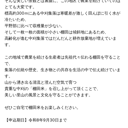
そんな美しい景観とは裏腹に、この地区で農業を続けていくのは
とても大変です。
標高約300ｍにある中刈集落は寒暖差が激しく田んぼに引く水が
冷たいため、
平野部に比べて収穫量が少ない。
そして一枚一枚の面積が小さい棚田は傾斜地にあるため、
高齢化が進む中刈集落ではだんだんと耕作放棄地が増えていま
す。
この地域で農業を続ける生産者は先祖代々伝わる棚田を守ること
で、
集落の伝統や歴史、生き物との共存を生活の中で伝え続けていま
す。
山から湧き出る清流と澄んだ空気で育つ
貴重な中刈の「棚田米」を召し上がって頂くことで、
美しい里山の風景と文化を守ることができます。
ぜひご自宅で棚田米をお楽しみください。
【申込期日】令和8年9月30日まで