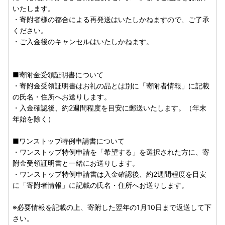
※自動送信メールのため、出荷のタイミングによってはお礼
いたします。
の品の到着と行き違いとなる場合がございます。何卒ご容赦
・寄附者様の都合による再発送はいたしかねますので、ご了承
ください。
ください。
※送信専用アドレスのため、上記メールアドレスへお問い合
・ご入金後のキャンセルはいたしかねます。
わせいただいてもご返答できかねます。
＝＝＝＝＝＝＝＝＝＝＝＝＝＝＝＝＝＝＝
■寄附金受領証明書について
お問い合わせはこちらへ
・寄附金受領証明書はお礼の品とは別に「寄附者情報」に記載
の氏名・住所へお送りします。
尾花沢市ふるさと納税受付センター
・入金確認後、約2週間程度を目安に郵送いたします。（年末
TEL：0237-48-8100
年始を除く）
MAIL：obanazawa@contact-furusato.jp
■ワンストップ特例申請書について
受付時間：9：00-17：00
・ワンストップ特例申請を「希望する」を選択された方に、寄
(土日祝日・年末年始を除く)
附金受領証明書と一緒にお送りします。
＝＝＝＝＝＝＝＝＝＝＝＝＝＝＝＝＝＝＝
・ワンストップ特例申請書は入金確認後、約2週間程度を目安
に「寄附者情報」に記載の氏名・住所へお送りします。
※必要情報を記載の上、寄附した翌年の1月10日まで返送して下
さい。