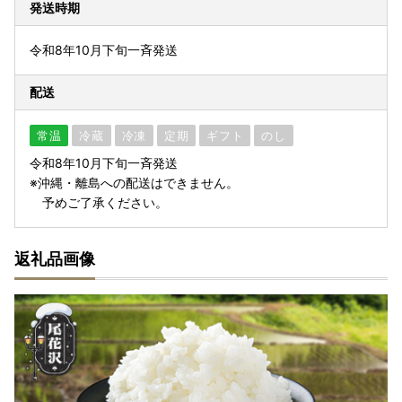
発送時期
令和8年10月下旬一斉発送
配送
常温
冷蔵
冷凍
定期
ギフト
のし
令和8年10月下旬一斉発送
※沖縄・離島への配送はできません。
予めご了承ください。
返礼品画像