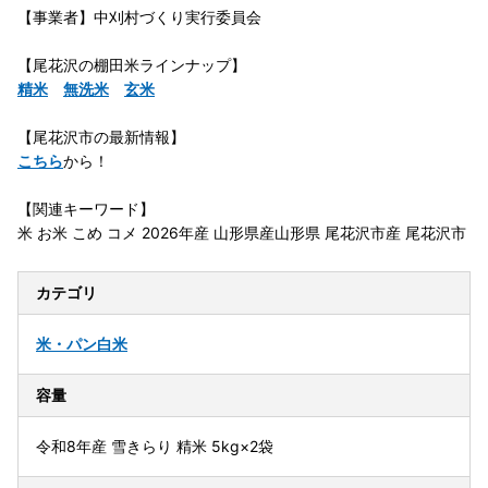
【事業者】中刈村づくり実行委員会
【尾花沢の棚田米ラインナップ】
精米
無洗米
玄米
【尾花沢市の最新情報】
こちら
から！
【関連キーワード】
米 お米 こめ コメ 2026年産 山形県産山形県 尾花沢市産 尾花沢市
カテゴリ
米・パン
白米
容量
令和8年産 雪きらり 精米 5kg×2袋