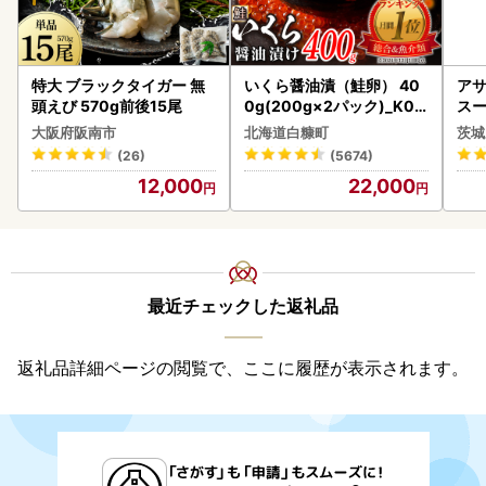
特大 ブラックタイガー 無
いくら醤油漬（鮭卵） 40
アサ
頭えび 570g前後15尾
0g(200g×2パック)_K02
スー
2-1676
8本
大阪府阪南市
北海道白糠町
茨城
(26)
(5674)
12,000
22,000
最近チェックした返礼品
返礼品詳細ページの閲覧で、ここに履歴が表示されます。