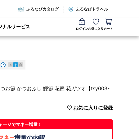
ふるなびカタログ
ふるなびトラベル
ジナルサービス
ログイン
お気に入り
カート
e
ま
自
お節 かつおぶし 鰹節 花鰹 花ガツオ【tsy003-
お気に入りに登録
ャージでマネー増量！
増量の内訳