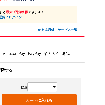
すと
最大0円分獲得
できます！
登録／ログイン
使える店舗・サービス一覧
Amazon Pay
PayPay
楽天ペイ
d払い
寄附する
数量
カートに入れる