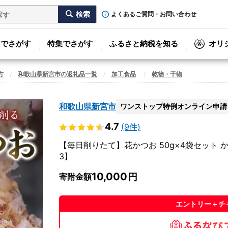
よくあるご質問・お問い合わせ
リでさがす
特集でさがす
ふるさと納税を知る
オリ
方
和歌山県新宮市の返礼品一覧
加工食品
乾物・干物
和歌山県新宮市
ワンストップ特例オンライン申請
4.7
(9件)
【毎日削りたて】花かつお 50g×4袋セット かつ
3】
10,000
寄附金額
エントリー＋チ