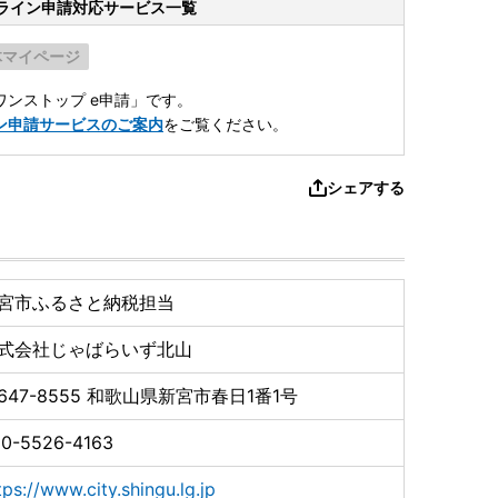
ライン申請
対応サービス一覧
体マイページ
ンストップ e申請」です。
ン申請サービスのご案内
をご覧ください。
シェアする
宮市ふるさと納税担当
式会社じゃばらいず北山
647-8555
和歌山県新宮市春日1番1号
0-5526-4163
tps://www.city.shingu.lg.jp