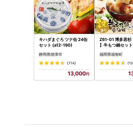
キハダまぐろ ツナ缶 24缶
Z61-01 博多若
セット (a12-190)
】牛もつ鍋セット
5) 10人前 もつ鍋
静岡県焼津市
福岡県福智町
(714)
(15
13,000
1