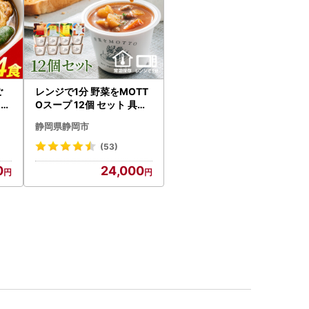
ご
レンジで1分 野菜をMOTT
カレ
Oスープ 12個 セット 具だ
くさんスープ 朝食 惣菜 国
静岡県静岡市
産野菜 常温保存
(53)
0
24,000