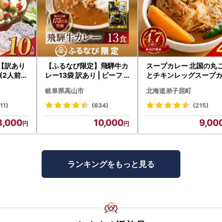
杉【訳あり
【ふるなび限定】飛騨牛カ
スープカレー 北国の丸
(2人前×
レー13袋 訳あり | ビーフ
とチキンレッグスープ
レトルト 訳あり DC006-
ー4個 3739
岐阜県高山市
北海道弟子屈町
CP01 FN-Limited-VO
11)
(634)
(215)
3,000
10,000
9,00
ランキングをもっと見る