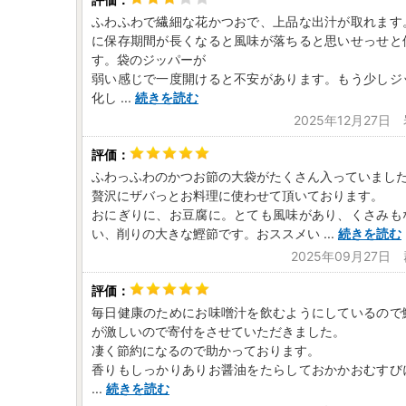
ふわふわで繊細な花かつおで、上品な出汁が取れます
に保存期間が長くなると風味が落ちると思いせっせと
す。袋のジッパーが
弱い感じで一度開けると不安があります。もう少しジ
化し
...
続きを読む
2025年12月27日
ふわっふわのかつお節の大袋がたくさん入っていまし
贅沢にザバっとお料理に使わせて頂いております。
おにぎりに、お豆腐に。とても風味があり、くさみも
い、削りの大きな鰹節です。おススメい
...
続きを読む
2025年09月27日
毎日健康のためにお味噌汁を飲むようにしているので
が激しいので寄付をさせていただきました。
凄く節約になるので助かっております。
香りもしっかりありお醤油をたらしておかかおむすび
...
続きを読む