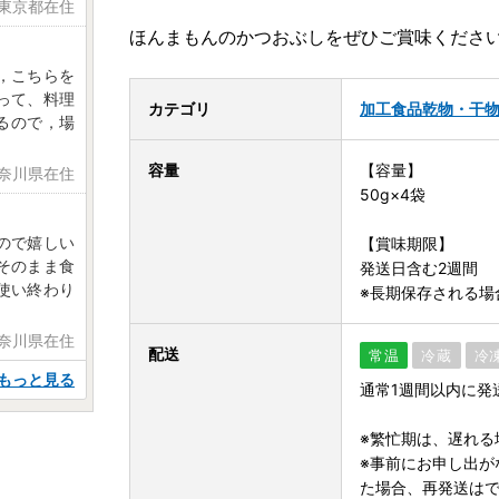
 東京都在住
ほんまもんのかつおぶしをぜひご賞味くださ
，こちらを
って、料理
カテゴリ
加工食品
乾物・干
るので，場
容量
【容量】
神奈川県在住
50g×4袋
ので嬉しい
【賞味期限】
そのまま食
発送日含む2週間
使い終わり
※長期保存される場
神奈川県在住
配送
常温
冷蔵
冷
もっと見る
通常1週間以内に発
※繁忙期は、遅れる
※事前にお申し出が
た場合、再発送は