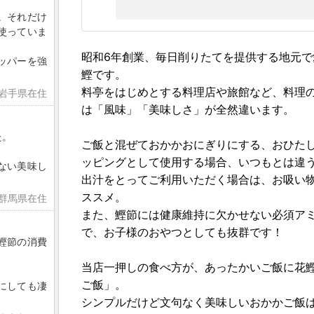
。それだけ
使っていま
昭和6年創業、毎日削りたてを提供する地元
ッパーを強
鰹です。
料亭をはじめとする料理店や旅館など、料理
 岩手県在住
は「風味」「美味しさ」が全然違います。
た。
ご飯と混ぜておかかおにぎりにする、おひた
ッピングとして使用する場合、いつもとは違
ない美味し
出汁をとってご利用いただく場合は、お吸い
ススメ。
 群馬県在住
また、鰹節には健康維持に欠かせない必須ア
で、お子様のおやつとしても抜群です！
鰹節の消費
当店一押しの食べ方が、あったかいご飯に花
ご飯」。
にしても凄
シンプルだけど文句なく美味しいおかかご飯