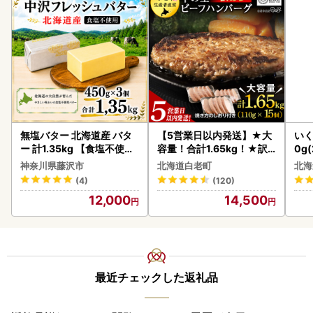
無塩バター 北海道産 バタ
【5営業日以内発送】★大
いく
ー 計1.35kg 【食塩不使用
容量！合計1.65kg！★訳
0g
】
あり・牛の里ビーフハンバ
2-1
神奈川県藤沢市
北海道白老町
北海
ーグ(110ｇ5枚入）×3 AG
(4)
(120)
058
12,000
14,500
最近チェックした返礼品