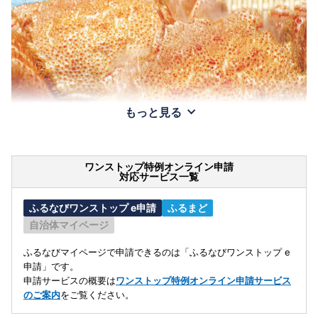
もっと見る
ワンストップ特例オンライン申請
対応サービス一覧
ふるなびワンストップ e申請
ふるまど
自治体マイページ
ふるなびマイページで申請できるのは「ふるなびワンストップ e
申請」です。
申請サービスの概要は
ワンストップ特例オンライン申請サービス
のご案内
をご覧ください。