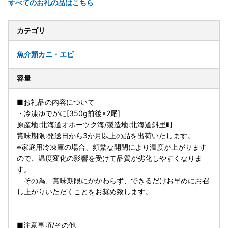
すべてのお礼の品はこちら
カテゴリ
魚介類
カニ・エビ
容量
■お礼品の内容について
・冷凍ゆでがに[350g前後×2尾]
原産地:北海道オホーツク海/製造地:北海道斜里町
賞味期限:発送日から3か月以上の品を出荷いたします。
※家庭用冷凍庫の場合、頻繁な開閉により温度が上がります
ので、温度変化の影響を受けて品質が劣化しやすくなりま
す。
その為、賞味期限にかかわらず、できるだけお早めにお召
し上がりいただくことをお奨め致します。
■注意事項/その他