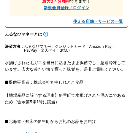
最大0円分獲得
できます！
新規会員登録／ログイン
使える店舗・サービス一覧
ふるなびマネーとは
決済方法：
ふるなびマネー
クレジットカード
Amazon Pay
PayPay
楽天ペイ
d払い
水揚げされた毛ガニを当日に活きたまま浜茹でし、急速冷凍して
います。広大な冷たい海で育った味覚を、是非ご賞味ください。
■提供事業者：株式会社丸中しれとこ食品
【地場産品に該当する理由】斜里町で水揚げされた毛ガニである
ため（告示第5条1号に該当）
■北海道・知床の斜里町からお礼のお品をお届け