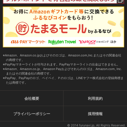
Amazon、Amazon.co.jpおよびそのロゴは、Amazon.com,Inc.またはその関連会社
の商標です。
PayPayマネーライトが付与されます。PayPayマネーライトの出金はできません。
Amazon、Amazon.co.jp、Amazon Payおよびそれらのロゴは、Amazon.com, Inc.
またはその関連会社の商標です。
PayPay、PayPayのロゴ、ペイペイ、Ｐのロゴは、LINEヤフー株式会社の登録商標ま
たは商標です。
会社概要
利用規約
プライバシーポリシー
採用情報
© 2014 furunavi.jp, All Rights Reserved.