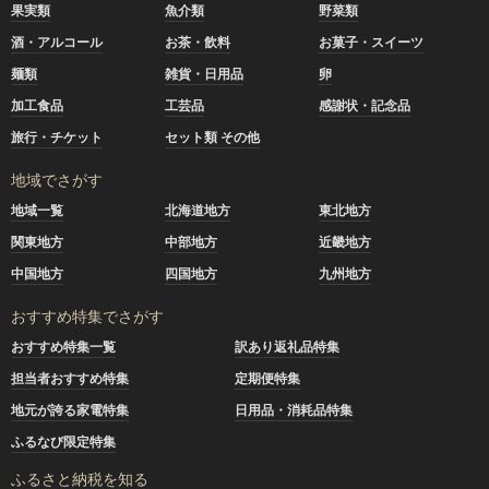
果実類
魚介類
野菜類
酒・アルコール
お茶・飲料
お菓子・スイーツ
麺類
雑貨・日用品
卵
加工食品
工芸品
感謝状・記念品
旅行・チケット
セット類 その他
地域でさがす
地域一覧
北海道地方
東北地方
関東地方
中部地方
近畿地方
中国地方
四国地方
九州地方
おすすめ特集でさがす
おすすめ特集一覧
訳あり返礼品特集
担当者おすすめ特集
定期便特集
地元が誇る家電特集
日用品・消耗品特集
ふるなび限定特集
ふるさと納税を知る