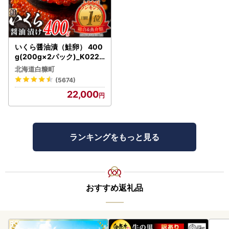
いくら醤油漬（鮭卵） 400
g(200g×2パック)_K022-
1676
北海道白糠町
(5674)
22,000
ランキングをもっと見る
おすすめ返礼品