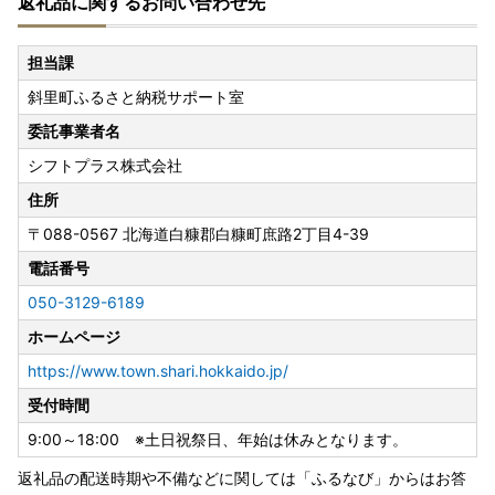
返礼品に関するお問い合わせ先
https://www.soumu.go.jp/main_content/000397109.pdf
上記URLに、添付書類についてご紹介しておりますのでご確
認ください。
担当課
(外部サイトへ遷移します。個人情報の保護は遷移先サイト
斜里町ふるさと納税サポート室
の方針に従います。)
委託事業者名
添付書類の不備等がないよう提出前によくご確認の上、送付
シフトプラス株式会社
をお願いします。
住所
★オンラインでのワンストップ特例申請も可能です。
〒088-0567
北海道白糠郡白糠町庶路2丁目4-39
【ふるまど】ワンストップ特例制度の手続きをスマホででき
電話番号
るサービス
https://furumado.jp/
050-3129-6189
上記URLに、電子申請についてご紹介しておりますのでご確
ホームページ
認ください。
(外部サイトへ遷移します。個人情報の保護は遷移先サイト
https://www.town.shari.hokkaido.jp/
の方針に従います。)
受付時間
9:00～18:00 ※土日祝祭日、年始は休みとなります。
◆送付先
〒088-0567
返礼品の配送時期や不備などに関しては「ふるなび」からはお答
北海道白糠郡白糠町庶路2丁目4-39