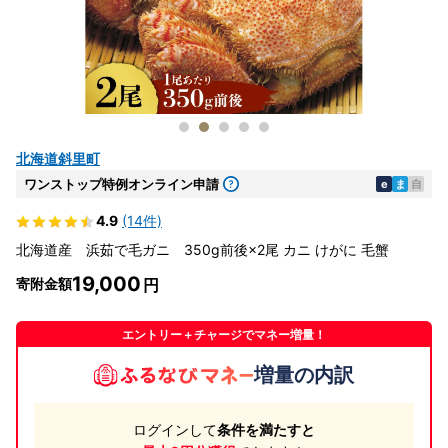
北海道斜里町
ワンストップ特例オンライン申請
e
ま
自
4.9
(14件)
北海道産 浜茹で毛ガニ 350g前後×2尾 カニ けがに 毛蟹
19,000
寄附金額
エントリー＋チャージでマネー増量！
増量の内訳
ログインして
条件を満たすと