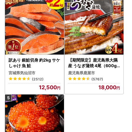
訳あり 銀鮭切身 約2kg サケ
【期間限定】鹿児島県大隅
しゃけ 魚 鮭
産 うなぎ蒲焼 4尾（600g
） KN007-004-04-cp18
宮城県気仙沼市
鹿児島県鹿屋市
うなぎ 鰻 魚 惣菜 総菜
(2512)
(5767)
12,500
18,000