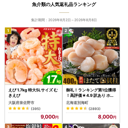
魚介類の人気返礼品ランキング
集計期間：2026年8月2日～2026年8月8日
えび 1.7kg 特大5Lサイズ む
御礼！ランキング第1位獲得
きえび
！高評価★4.9 訳あり ホタ
テ 400g（ほたて 帆立 貝柱
大阪府泉佐野市
北海道別海町
冷凍 ）
(395)
(2893)
9,000
8,000