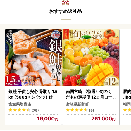
おすすめ返礼品
銀鮭 子供も安心 骨取り 1.5
南国宮崎 〈特選〉旬のく
豚肉
kg (500g ×3パック) 鮭
だもの定期便 12ヵ月コー
.1k
ス【F84-25】
宮城県塩竈市
宮崎県新富町
福岡
(79)
(9)
16,000
261,000