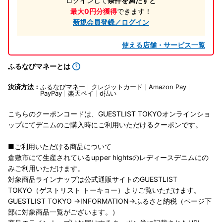
ログインして
条件を満たすと
最大0円分獲得
できます！
新規会員登録／ログイン
使える店舗・サービス一覧
ふるなびマネーとは
決済方法：
ふるなびマネー
クレジットカード
Amazon Pay
PayPay
楽天ペイ
d払い
こちらのクーポンコードは、GUESTLIST TOKYOオンラインショ
ップにてデニムのご購入時にご利用いただけるクーポンです。
■ご利用いただける商品について
倉敷市にて生産されているupper hightsのレディースデニムにの
みご利用いただけます。
対象商品ラインナップは公式通販サイトのGUESTLIST
TOKYO（ゲストリスト トーキョー）よりご覧いただけます。
GUESTLIST TOKYO →INFORMATION→ふるさと納税（ページ下
部に対象商品一覧がございます。）