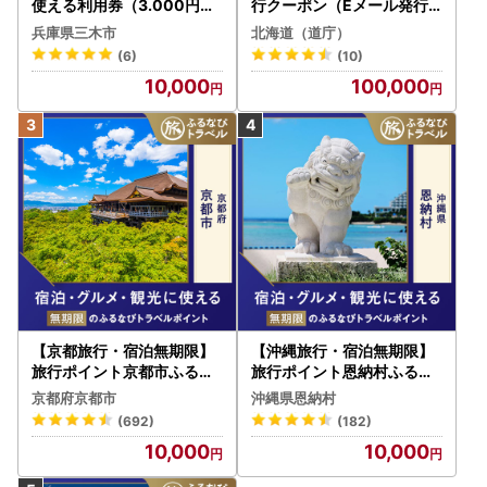
使える利用券（3.000円分
行クーポン（Eメール発行
）
）30,000円分 旅行 トラベ
兵庫県三木市
北海道（道庁）
ル 宿泊 人気 おすすめ JTB
(6)
(10)
W030T
10,000
100,000
【京都旅行・宿泊無期限】
【沖縄旅行・宿泊無期限】
旅行ポイント京都市ふるな
旅行ポイント恩納村ふるな
びトラベルポイント
びトラベルポイント
京都府京都市
沖縄県恩納村
(692)
(182)
10,000
10,000