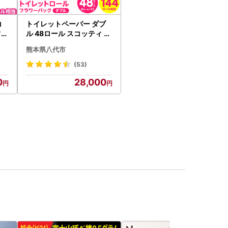
コ
トイレットペーパー ダブ
ワー
ル 48ロール スコッティ ト
イレット
熊本県八代市
(53)
0
28,000