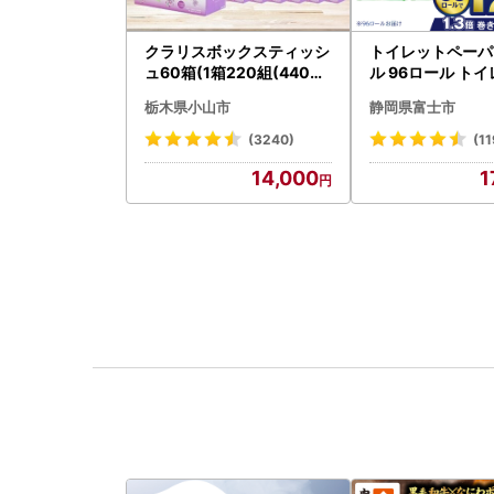
クラリスボックスティッシ
トイレットペーパ
ュ60箱(1箱220組(440枚)
ル 96ロール トイ
)(5個入り×12セット)【配
001-012]
栃木県小山市
静岡県富士市
送不可地域：離島・沖縄県
】【1256759】
(3240)
(11
14,000
1