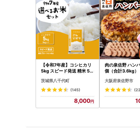
【令和7年産】コシヒカリ
肉の泉佐野 ハンバ
5kg スピード発送 精米 5k
個（合計3.6kg
g x 1袋 白米 茨城県 八千代
ーグ 訳あり 黒毛
茨城県八千代町
大阪府泉佐野市
町
わポーク
(145)
(2
8,000
1