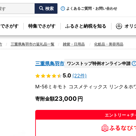
よくあるご質問・お問い合わせ
リでさがす
特集でさがす
ふるさと納税を知る
オリ
方
三重県鳥羽市の返礼品一覧
雑貨・日用品
化粧品・美容用品
三重県鳥羽市
ワンストップ特例オンライン申請
5.0
(22件)
M-56ミキモト コスメティックス リンク＆ホ
23,000
寄附金額
エントリー＋チ