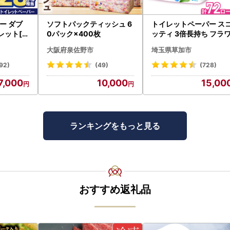
ー ダブ
ソフトパックティッシュ 6
トイレットペーパー ス
レット[sf
0パック×400枚
ッティ 3倍長持ち フラ
パック 4ロール×6P
大阪府泉佐野市
埼玉県草加市
92)
(49)
(728)
7,000
10,000
15,00
ランキングをもっと見る
おすすめ返礼品