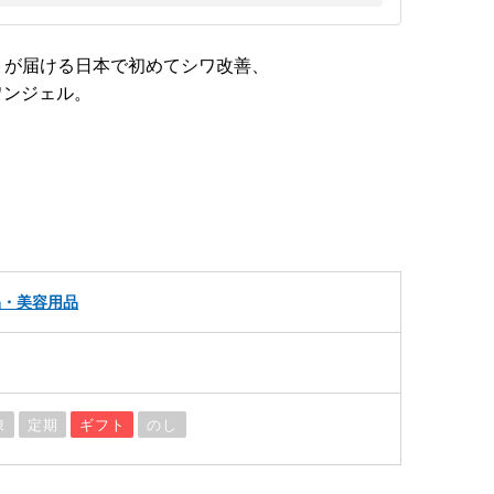
）が届ける日本で初めてシワ改善、
ワンジェル。
品・美容用品
凍
定期
ギフト
のし