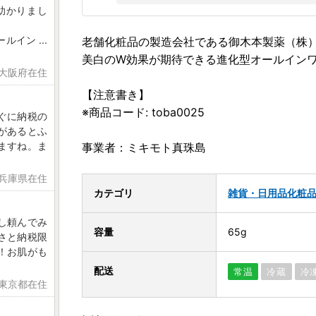
助かりまし
ールイン
...
老舗化粧品の製造会社である御木本製薬（株
美白のW効果が期待できる進化型オールイン
 大阪府在住
【注意書き】
※商品コード: toba0025
ぐに納税の
があるとふ
ますね。ま
事業者：ミキモト真珠島
 兵庫県在住
カテゴリ
雑貨・日用品
化粧
し頼んでみ
容量
65g
さと納税限
！お肌がも
配送
常温
冷蔵
冷
 東京都在住