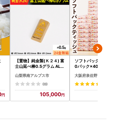
ヒ
【置物】純金製(Ｋ２４) 富
ソフトパックティッシュ 6
士山延べ棒0.5グラム ALP
0パック×400枚
BK181
山梨県南アルプス市
大阪府泉佐野市
(0)
(49)
0
105,000
10,000