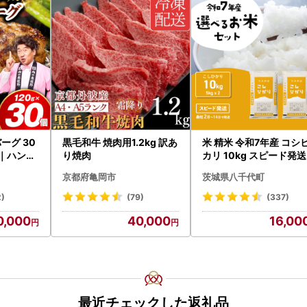
ーグ 30
黒毛和牛 焼肉用1.2kg 訳あ
米 精米 令和7年産 コシ
）｜ハンバ
り焼肉
カリ 10kg スピード発送
和牛×なに
京都府亀岡市
茨城県八千代町
2)
(79)
(337)
0,000
40,000
16,00
最近チェックした返礼品