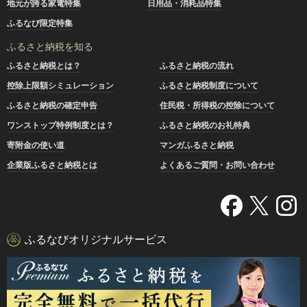
地元が誇る家電特集
日用品・消耗品特集
ふるなび限定特集
ふるさと納税を知る
ふるさと納税とは？
ふるさと納税の流れ
控除上限額シミュレーション
ふるさと納税制度について
ふるさと納税の確定申告
住民税・所得税の控除について
ワンストップ特例制度とは？
ふるさと納税のお礼特典
寄附金の使い道
マンガふるさと納税
企業版ふるさと納税とは
よくあるご質問・お問い合わせ
ふるなびオリジナルサービス