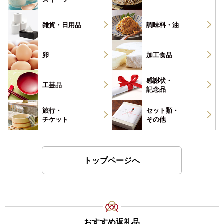
雑貨・
日用品
調味料・
油
卵
加工食品
感謝状・
工芸品
記念品
旅行・
セット類・
チケット
その他
トップページへ
おすすめ返礼品