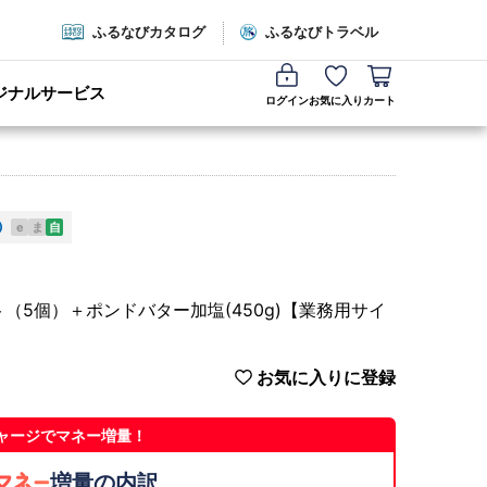
ふるなびカタログ
ふるなびトラベル
ジナルサービス
ログイン
お気に入り
カート
e
ま
自
ト（5個）＋ポンドバター加塩(450g)【業務用サイ
お気に入りに登録
ャージでマネー増量！
増量の内訳