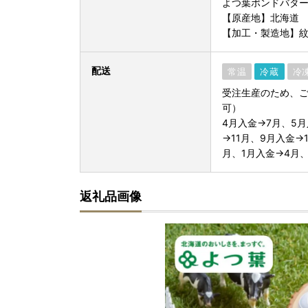
よつ葉ポンドバター加
【原産地】北海道
【加工・製造地】
配送
常温
冷蔵
冷
受注生産のため、ご
可）
4月入金→7月、5月
→11月、9月入金→
月、1月入金→4月
返礼品画像