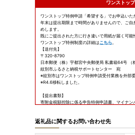
ワンストップ
ワンストップ特例申請「希望する」でお申込いた
年末は提出期限まで時間がありませんので、ご自
めします。
既にご提出された方に行き違いで用紙が届く可能
ワンストップ特例制度の詳細は
こちら
。
【送付先】
〒320-8790
日本郵便（株）宇都宮中央郵便局 私書箱64号 （
紋別市ふるさと納税サポートセンター 宛
※紋別市はワンストップ特例申請受付業務を外部
※R4.6移転しました。
【提出書類】
寄附金税額控除に係る申告特例申請書、マイナン
【提出期限】
寄付した年の翌年の1月10日(必着)
返礼品に関するお問い合わせ先
[オンラインワンストップ申請をご利用ください！