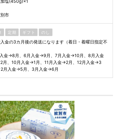
塩(450g)×1
紋別市
凍
定期
ギフト
のし
入金の3カ月後の発送になります（着日・着曜日指定不
入金→8月、6月入金→9月、7月入金→10月、8月入金
12月、10月入金→1月、11月入金→2月、12月入金→3
、2月入金→5月、3月入金→6月