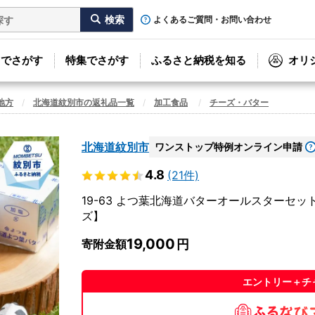
よくあるご質問・お問い合わせ
リでさがす
特集でさがす
ふるさと納税を知る
オリ
地方
北海道紋別市の返礼品一覧
加工食品
チーズ・バター
北海道紋別市
ワンストップ特例オンライン申請
4.8
(21件)
19-63 よつ葉北海道バターオールスターセッ
ズ】
19,000
寄附金額
エントリー＋チ