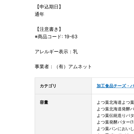
【申込期日】
通年
【注意書き】
※商品コード: 19-63
アレルギー表示：乳
事業者：（有）アムネット
カテゴリ
加工食品
チーズ・
容量
よつ葉北海道よつ葉バ
よつ葉北海道発酵バタ
よつ葉伝統造りバター(
よつ葉発酵バター(11
よつ葉パンにおいしい