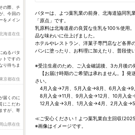
その際、チ
バターは、よつ葉乳業の前身、北海道協同乳業
が、今回の
ーをメイン
「原点」です。
乳原料は北海道産の良質な生乳を100％使用
 北海道在住
品な味わいに仕上げました。
ホテルやレストラン、洋菓子専門店など各界
パンに塗ったり、お料理に加えたり、普段使
にぬるバタ
ットですの
なり待ちま
※受注生産のため、ご入金確認後、3カ月後の
【お届け時期のご希望は承れません。】発送
 東京都在住
さい。
4月入金→7月、5月入金→8月、6月入金→9
8月入金→11月、9月入金→12月、10月入金→
が届くのに
12月入金→3月、1月入金→4月、2月入金→
質にこだわ
ますが、寄
≪ご安心ください！よつ葉乳業自主回収(202
 岡山県在住
※画像はイメージです。