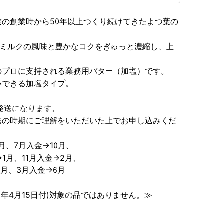
の創業時から50年以上つくり続けてきたよつ葉の
。ミルクの風味と豊かなコクをぎゅっと濃縮し、上
のプロに支持される業務用バター（加塩）です。
いできる加塩タイプ。
発送になります。
の時期にご理解をいただいた上でお申し込みくだ
月、7月入金→10月、
1月、11月入金→2月、
5月、3月入金→6月
5年4月15日付)対象の品ではありません。≫