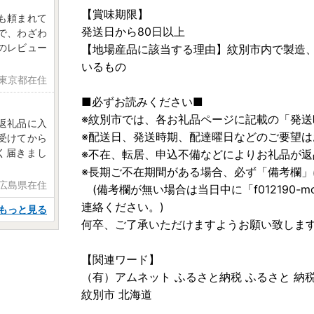
【賞味期限】
も頼まれて
発送日から80日以上
で、わざわ
のレビュー
【地場産品に該当する理由】紋別市内で製造
いるもの
 東京都在住
■必ずお読みください■
※紋別市では、各お礼品ページに記載の「発
返礼品に入
※配送日、発送時期、配達曜日などのご要望は
受けてから
く届きまし
※不在、転居、申込不備などによりお礼品が
※長期ご不在期間がある場合、必ず「備考欄」
 広島県在住
(備考欄が無い場合は当日中に「f012190-momb
連絡ください。)
もっと見る
何卒、ご了承いただけますようお願い致しま
【関連ワード】
（有）アムネット ふるさと納税 ふるさと 納税
紋別市 北海道