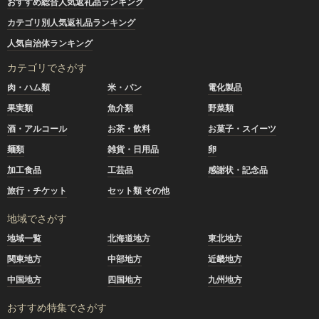
おすすめ総合人気返礼品ランキング
カテゴリ別人気返礼品ランキング
人気自治体ランキング
カテゴリでさがす
肉・ハム類
米・パン
電化製品
果実類
魚介類
野菜類
酒・アルコール
お茶・飲料
お菓子・スイーツ
麺類
雑貨・日用品
卵
加工食品
工芸品
感謝状・記念品
旅行・チケット
セット類 その他
地域でさがす
地域一覧
北海道地方
東北地方
関東地方
中部地方
近畿地方
中国地方
四国地方
九州地方
おすすめ特集でさがす