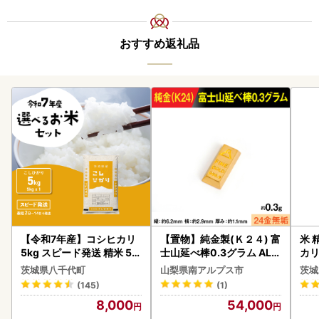
おすすめ返礼品
【令和7年産】コシヒカリ
【置物】純金製(Ｋ２４) 富
米 
5kg スピード発送 精米 5k
士山延べ棒0.3グラム ALP
カリ
g x 1袋 白米 茨城県 八千代
BK193
茨城県八千代町
山梨県南アルプス市
茨城
町
(145)
(1)
8,000
54,000