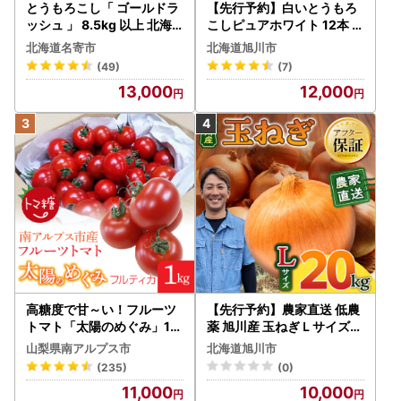
とうもろこし「 ゴールドラ
【先行予約】白いとうもろ
ッシュ 」 8.5kg 以上 北海
こしピュアホワイト 12本 3.
道 名寄 スイートコーン
6kg（2026年8月下旬から
北海道名寄市
北海道旭川市
発送開始） とうもろこし
(49)
(7)
13,000
12,000
高糖度で甘～い！フルーツ
【先行予約】農家直送 低農
トマト「太陽のめぐみ」1k
薬 旭川産 玉ねぎＬサイズ2
g ALPBI001 | 高糖度 おす
0kg(2026年9月発送開始
山梨県南アルプス市
北海道旭川市
すめ 産地直送 新鮮 フレッ
予定)_ | 玉ねぎ 05935
(235)
(0)
シュ 高栄養素 南アルプス市
11,000
10,000
山梨 |