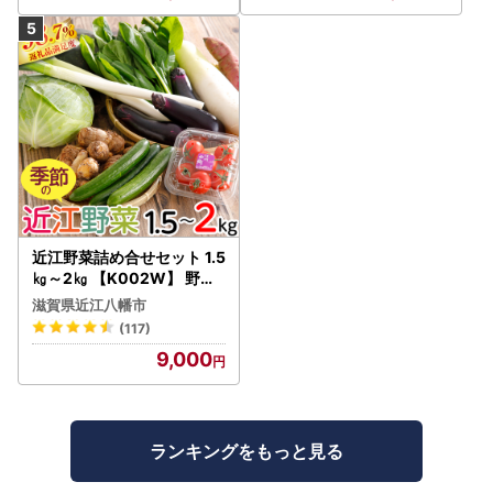
近江野菜詰め合せセット 1.5
㎏～2㎏ 【K002W】 野菜
旬 新鮮
滋賀県近江八幡市
(117)
9,000
ランキングをもっと見る