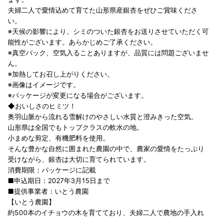
夫婦二人で愛情込めて育てた山形県産銀杏をぜひご賞味くださ
い。
※天候の影響により、シミのついた銀杏をお送りさせていただく可
能性がございます。あらかじめご了承ください。
※真空パック、空気入ることありますが、品質には問題ございませ
ん。
※加熱してお召し上がりください。
※画像はイメージです。
※パッケージが変更になる場合がございます。
◆おいしさのヒミツ！
奥羽山脈から流れる雪解けのやさしい水質と澄みきった空気。
山形県は全国でもトップクラスの軟水の地。
小まめな剪定、有機肥料を使用。
そんな豊かな自然に囲まれた農園の中で、農家の愛情をたっぷり
受けながら、銀杏は大切に育てられています。
消費期限：パッケージに記載
■申込期日：2027年3月15日まで
■提供事業者：いとう農園
【いとう農園】
約500本のイチョウの木を育てており、夫婦二人で農地の手入れ