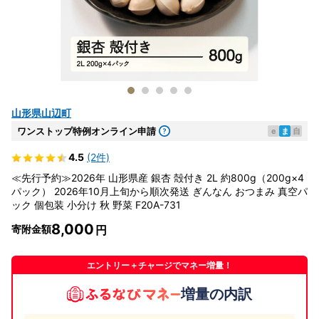
山形県山辺町
ワンストップ特例オンライン申請
e
ま
自
4.5
(2件)
≪先行予約≫2026年 山形県産 銀杏 殻付き 2L 約800g（200g×4
パック） 2026年10月上旬から順次発送 ぎんなん おつまみ 真空パ
ック 個包装 小分け 秋 野菜 F20A-731
8,000
寄附金額
エントリー＋チャージでマネー増量！
増量の内訳