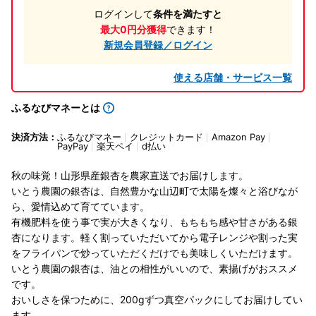
ログインして
条件を満たすと
最大0円分獲得
できます！
新規会員登録／ログイン
使える店舗・サービス一覧
ふるなびマネーとは
決済方法：
ふるなびマネー
クレジットカード
Amazon Pay
PayPay
楽天ペイ
d払い
秋の味覚！山形県産銀杏を農家直送でお届けします。
いとう農園の銀杏は、自然豊かな山辺町で太陽を燦々と浴びなが
ら、愛情込めて育てています。
有機肥料を使う事で実が大きくなり、もちもち感や甘さがある銀
杏になります。軽く割っていただいてから電子レンジや割った実
をフライパンで炒っていただくだけでも美味しくいただけます。
いとう農園の銀杏は、油との相性がいいので、素揚げがおススメ
です。
おいしさを保つために、200gずつ真空パックにしてお届けしてい
ます。