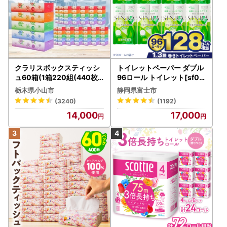
クラリスボックスティッシ
トイレットペーパー ダブル
ュ60箱(1箱220組(440枚))
96ロール トイレット[sf00
(5個入り×12セット)【配送
1-012]
栃木県小山市
静岡県富士市
不可地域：離島・沖縄県】
(3240)
(1192)
【1256759】
14,000
17,000