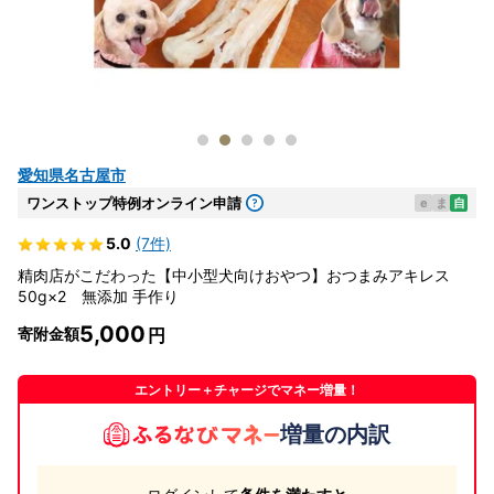
愛知県名古屋市
ワンストップ特例オンライン申請
e
ま
自
5.0
(7件)
精肉店がこだわった【中小型犬向けおやつ】おつまみアキレス
50g×2 無添加 手作り
5,000
寄附金額
エントリー＋チャージでマネー増量！
増量の内訳