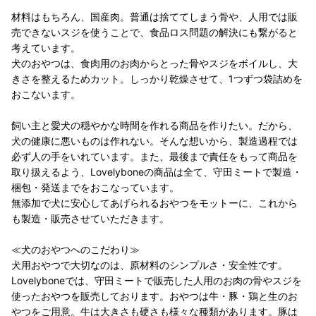
材料はもちろん、国産肉。普通は捨ててしまう骨や、人用では販
売できないスジを使うことで、食品ロス問題の解決にも繋がると
考えています。
犬のおやつは、食肉用のお肉からとった骨やスジをボイルし、大
きさを整えるためカット。しっかり乾燥させて、1つずつ袋詰めを
おこないます。
飼い主と愛犬の穏やかな時間を作れる商品を作りたい。だから、
犬の健康に悪いものは作れない。そんな想いから、製造過程では
必ず人の手をいれています。また、最後まで責任をもって商品を
取り扱えるよう、Lovelyboneの商品は全て、守田ミートで製造・
梱包・発送までをおこなっています。
無添加で犬に安心してあげられるおやつをモットーに、これから
も製造・販売させていただきます。
≪犬のおやつへのこだわり≫
犬用おやつで大切なのは、原材料のシンプルさ・安全性です。
Lovelyboneでは、守田ミートで販売した人用のお肉の骨やスジを
使ったおやつを販売しております。おやつは牛・豚・鶏と生のお
やつをご用意。牛は大きさも硬さも様々な種類があります。豚は