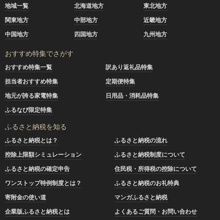
地域一覧
北海道地方
東北地方
関東地方
中部地方
近畿地方
中国地方
四国地方
九州地方
おすすめ特集でさがす
おすすめ特集一覧
訳あり返礼品特集
担当者おすすめ特集
定期便特集
地元が誇る家電特集
日用品・消耗品特集
ふるなび限定特集
ふるさと納税を知る
ふるさと納税とは？
ふるさと納税の流れ
控除上限額シミュレーション
ふるさと納税制度について
ふるさと納税の確定申告
住民税・所得税の控除について
ワンストップ特例制度とは？
ふるさと納税のお礼特典
寄附金の使い道
マンガふるさと納税
企業版ふるさと納税とは
よくあるご質問・お問い合わせ