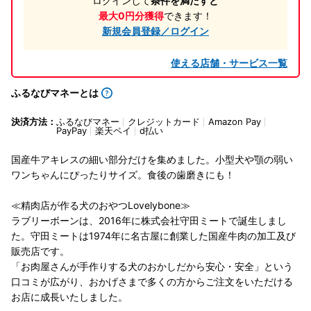
ログインして
条件を満たすと
最大0円分獲得
できます！
新規会員登録／ログイン
使える店舗・サービス一覧
ふるなびマネーとは
決済方法：
ふるなびマネー
クレジットカード
Amazon Pay
PayPay
楽天ペイ
d払い
国産牛アキレスの細い部分だけを集めました。小型犬や顎の弱い
ワンちゃんにぴったりサイズ。食後の歯磨きにも！
≪精肉店が作る犬のおやつLovelybone≫
ラブリーボーンは、2016年に株式会社守田ミートで誕生しまし
た。守田ミートは1974年に名古屋に創業した国産牛肉の加工及び
販売店です。
「お肉屋さんが手作りする犬のおかしだから安心・安全」という
口コミが広がり、おかげさまで多くの方からご注文をいただける
お店に成長いたしました。