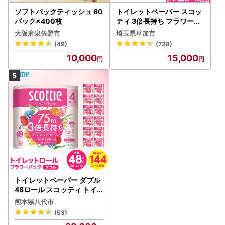
ソフトパックティッシュ 60
トイレットペーパー スコッ
パック×400枚
ティ 3倍長持ち フラワーパ
ック 4ロール×6P
大阪府泉佐野市
埼玉県草加市
(49)
(728)
10,000
15,000
トイレットペーパー ダブル
48ロール スコッティ トイ
レット
熊本県八代市
(53)