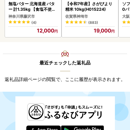
無塩バター 北海道産 バタ
【令和7年産】さがびより
ソフ
ー 計1.35kg 【食塩不使用
精米 10kg(H015224)
0パ
】
神奈川県藤沢市
佐賀県神埼市
大阪
(4)
(883)
12,000
19,000
最近チェックした返礼品
返礼品詳細ページの閲覧で、ここに履歴が表示されます。