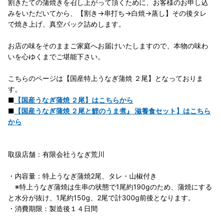
割きたての蒲焼きを召し上がって頂くために、お客様のお申し込
みをいただいてから、【割き→串打ち→白焼→蒸し】その後タレ
で焼き上げ、真空パック詰めします。
お店の味をそのままご家庭へお届けいたしますので、本物の味わ
いを心ゆくまでご堪能下さい。
こちらのページは【国産特上うなぎ蒲焼 ２尾】となっておりま
す。
■
【国産うなぎ蒲焼 ２尾】はこちらから
■
【国産うなぎ蒲焼 ２尾と鯉のうま煮』 滋養食セット】はこちら
から
取扱店舗：有限会社うなぎ荒川
・内容量：特上うなぎ蒲焼2尾、タレ・山椒付き
※特上うなぎ蒲焼は生串の状態で1尾約190gのため、蒲焼にする
と水分が抜け、1尾約150g、2尾で計300g前後となります。
・消費期限：製造後１４日間