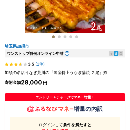
埼玉県加須市
ワンストップ特例オンライン申請
e
ま
自
3.5
(2件)
加須の名店うなぎ荒川の『国産特上うなぎ蒲焼 ２尾』鰻
28,000
寄附金額
エントリー＋チャージでマネー増量！
増量の内訳
ログインして
条件を満たすと