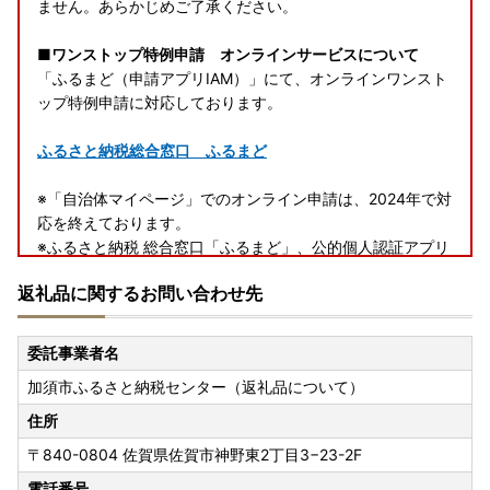
ません。あらかじめご了承ください。
■ワンストップ特例申請 オンラインサービスについて
「ふるまど（申請アプリIAM）」にて、オンラインワンスト
ップ特例申請に対応しております。
ふるさと納税総合窓口 ふるまど
※「自治体マイページ」でのオンライン申請は、2024年で対
応を終えております。
※ふるさと納税 総合窓口「ふるまど」、公的個人認証アプリ
「IAM」の対応自治体に限り、まとめて申請が可能です。
返礼品に関するお問い合わせ先
■ふるさと納税の返礼品は一時所得に該当します
ふるさと納税寄付につきましては、経済的利益の無償の供与
委託事業者名
として行われており、返礼品の送付がある場合でも、ご寄付
加須市ふるさと納税センター（返礼品について）
をいただいた対価ではなく別途の行為となるため、ふるさと
納税の返礼品は一時所得に該当します。
住所
〒840-0804
佐賀県佐賀市神野東2丁目3−23-2F
■個人情報の取り扱いについて
お寄せいただいた個人情報は、寄附金の受付、入金及び記念
電話番号