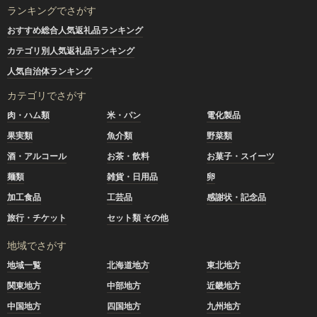
ランキングでさがす
おすすめ総合人気返礼品ランキング
カテゴリ別人気返礼品ランキング
人気自治体ランキング
カテゴリでさがす
肉・ハム類
米・パン
電化製品
果実類
魚介類
野菜類
酒・アルコール
お茶・飲料
お菓子・スイーツ
麺類
雑貨・日用品
卵
加工食品
工芸品
感謝状・記念品
旅行・チケット
セット類 その他
地域でさがす
地域一覧
北海道地方
東北地方
関東地方
中部地方
近畿地方
中国地方
四国地方
九州地方