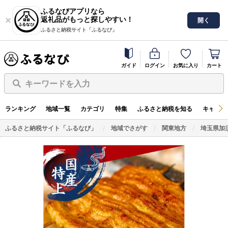
ふるなびアプリなら
返礼品がもっと探しやすい！
開く
ふるさと納税サイト「ふるなび」
ガイド
ログイン
お気に入り
カート
キーワードを入力
ランキング
地域一覧
カテゴリ
特集
ふるさと納税を知る
キャンペ
ふるさと納税サイト「ふるなび」
地域でさがす
関東地方
埼玉県加