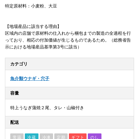
特定原材料：小麦粉、大豆
【地場産品に該当する理由】
区域内の店舗で原材料の仕入れから梱包までの製造の全過程を行
っており、相応の付加価値が生じるものであるため。（総務省告
示における地場産品基準第3号に該当）
カテゴリ
魚介類
ウナギ・穴子
容量
特上うなぎ蒲焼２尾、タレ・山椒付き
配送
常温
冷蔵
冷凍
定期
ギフト
のし