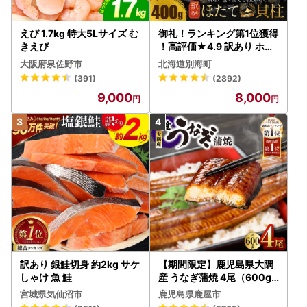
えび 1.7kg 特大5Lサイズ む
御礼！ランキング第1位獲得
きえび
！高評価★4.9 訳あり ホタ
テ 400g（ほたて 帆立 貝柱
大阪府泉佐野市
北海道別海町
冷凍 ）
(391)
(2892)
9,000
8,000
訳あり 銀鮭切身 約2kg サケ
【期間限定】鹿児島県大隅
しゃけ 魚 鮭
産 うなぎ蒲焼 4尾（600g
） KN007-004-04-cp18
宮城県気仙沼市
鹿児島県鹿屋市
うなぎ 鰻 魚 惣菜 総菜