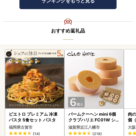
ランキングをもっと見る
おすすめ返礼品
ピエトロ プレミアム 冷凍
バームクーヘン mini 6個
肉の
パスタ 5食セット パスタ
クラブハリエ FC01W シェ
個（
アボックス バウムクーヘ
ーグ
福岡県古賀市
滋賀県近江八幡市
大阪
ン
わ
(14)
(218)