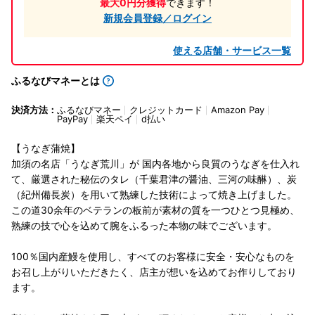
最大0円分獲得
できます！
新規会員登録／ログイン
使える店舗・サービス一覧
ふるなびマネーとは
決済方法：
ふるなびマネー
クレジットカード
Amazon Pay
PayPay
楽天ペイ
d払い
【うなぎ蒲焼】
加須の名店「うなぎ荒川」が 国内各地から良質のうなぎを仕入れ
て、厳選された秘伝のタレ（千葉君津の醤油、三河の味醂）、炭
（紀州備長炭）を用いて熟練した技術によって焼き上げました。
この道30余年のベテランの板前が素材の質を一つひとつ見極め、
熟練の技で心を込めて腕をふるった本物の味でございます。
100％国内産鰻を使用し、すべてのお客様に安全・安心なものを
お召し上がりいただきたく、店主が想いを込めてお作りしており
ます。