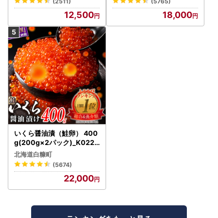
(2511)
(5765)
12,500
18,000
いくら醤油漬（鮭卵） 400
g(200g×2パック)_K022-
1676
北海道白糠町
(5674)
22,000