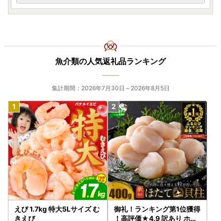
きましては、ご寄附いただいた後にお送りするワンストップ
特例申請書類をご確認ください。
なお、従来通りの「書類郵送による申請」も引き続きご利用
いただけます。
ワンストップ特例申請の受付完了後には、ご登録のメールア
魚介類の人気返礼品ランキング
ドレス宛てに受付完了通知のメールをお送りしております。
なお、メールアドレスのご登録がない方へは、書面にてお送
りいたします。
集計期間：2026年7月30日～2026年8月5日
▼「ふるまど」
新規アカウント登録の上ログインし寄附情報を追加していた
だきますと、「ふるまど」を利用したオンラインでのワンス
トップ特例申請及び変更申請や、受付状況の確認等が可能で
す。詳細につきましては、以下のURLよりご確認ください。
https://furumado.jp/
▼申請書送付先
〒444-1333
愛知県高浜市沢渡町一丁目3番28
愛知県南知多町ふるさと納税ワンストップ受付センター 行
き
えび 1.7kg 特大5Lサイズ む
御礼！ランキング第1位獲得
※注意事項※
きえび
！高評価★4.9 訳あり ホタ