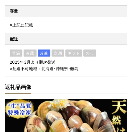
容量
※上記に記載
配送
常温
冷蔵
冷凍
定期
ギフト
のし
2025年3月より順次発送
※配送不可地域：北海道･沖縄県･離島
返礼品画像