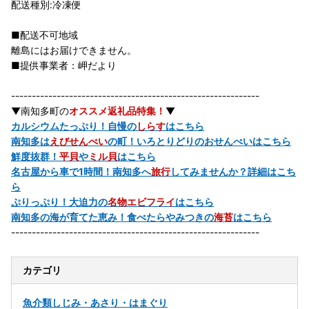
配送種別:冷凍便
■配送不可地域
離島にはお届けできません。
■提供事業者：岬だより
------------------------------------------------------------
▼南知多町の
オススメ返礼品特集！
▼
カルシウムたっぷり！自慢の
しらす
はこちら
南知多は
えびせんべい
の町！いろとりどりのおせんべいはこちら
鮮度抜群！
平貝
や
ミル貝
はこちら
名古屋から車で1時間！南知多へ
旅行
してみませんか？詳細はこち
ら
ぷりっぷり！大迫力の
名物エビフライ
はこちら
南知多の海が育てた恵み！食べたらやみつきの
海苔
はこちら
------------------------------------------------------------
カテゴリ
魚介類
しじみ・あさり・はまぐり