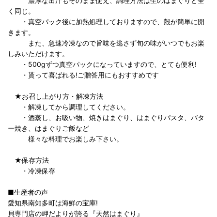
濃厚な出汁もそのまま使え、調理方法は生のはまぐりと全
く同じ。
・真空パック後に加熱処理しておりますので、殻が簡単に開
きます。
また、急速冷凍なので旨味を逃さず旬の味がいつでもお楽
しみいただけます。
・500gずつ真空パックになっていますので、とても便利!
・貰って喜ばれる!ご贈答用にもおすすめです
★お召し上がり方・解凍方法
・解凍してから調理してください。
・酒蒸し、お吸い物、焼きはまぐり、はまぐりパスタ、バタ
ー焼き、はまぐりご飯など
様々な料理でお楽しみ下さい。
★保存方法
・冷凍保存
■生産者の声
愛知県南知多町は海鮮の宝庫!
貝専門店の岬だよりが誇る『天然はまぐり』