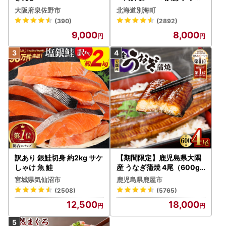
・ワンストップ特例申請の期限（必着）はご寄附翌年の1月1
テ 400g（ほたて 帆立 貝柱
大阪府泉佐野市
北海道別海町
0日です。
冷凍 ）
(390)
(2892)
・複数回ご寄附をいただいている場合は、ご寄附ごとに申請
9,000
8,000
のお手続きが必要です。
・当町専用の申請書以外の受付完了までにはお時間をいただ
きますので、当町よりお送りしております申請書類をご利用
ください。
■問い合わせについて■
メールでのお問い合わせが非常に多く、ご回答にお時間を要
しております。誠に恐縮ではございますが、ご回答までに1
週間ほどお時間を頂く場合もございますのであらかじめご了
承ください。
また、お電話も大変混み合っておりご迷惑をおかけしており
訳あり 銀鮭切身 約2kg サケ
【期間限定】鹿児島県大隅
ますが、何卒よろしくお願い申し上げます。
しゃけ 魚 鮭
産 うなぎ蒲焼 4尾（600g
▼お問い合わせ先
） KN007-004-04-cp18
宮城県気仙沼市
鹿児島県鹿屋市
南知多町 ふるさと納税担当
うなぎ 鰻 魚 惣菜 総菜
(2508)
(5765)
電話：050-1730-5448（10:00～17:00 ※土日祝・年末年始
を除く）
12,500
18,000
メール：
minamichita@furusato-supports.com