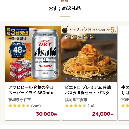
おすすめ返礼品
アサヒビール 究極の辛口
ピエトロ プレミアム 冷凍
牛タ
スーパードライ 350ml×4
パスタ 5食セット パスタ
り 塩
8本 ビール
茨城県守谷市
福岡県古賀市
宮崎
(245)
(14)
30,000
24,000