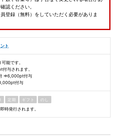
ご確認ください。
会員登録（無料）をしていただく必要がありま
イント
より可能です。
0pt付与されます。
 ⇒6,000pt付与
0,000pt付与
凍
定期
ギフト
のし
、即時発行されます。