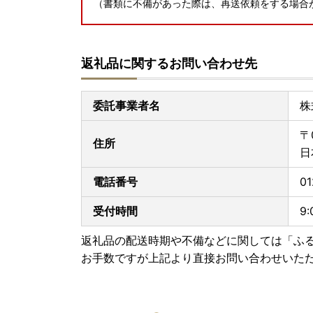
（書類に不備があった際は、再送依頼をする場合
【重要】お問い合わせ先変更のお知らせ
岐阜県中津川市ふるさと納税返礼品事務局のお問
返礼品に関するお問い合わせ先
申し上げます。
【変更後のお問い合わせ先】
メールでのお問い合わせ: ：info_nakatsugawa@nta
委託事業者名
株
電話でのお問い合わせ: 0120-505-534
受付時間: 9:00～17:00（土日祝、1/1～1/3除く）
〒
何かご不明な点やご質問がございましたら、お気
住所
日
電話番号
01
受付時間
9
返礼品の配送時期や不備などに関しては「ふ
お手数ですが上記より直接お問い合わせいた