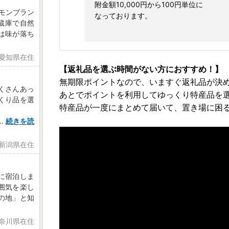
附金額10,000円から100円単位に
 モンブラン
なっております。
冷蔵庫で自然
は味が落ち
 愛知県在住
【返礼品を選ぶ時間がない方におすすめ！】
無期限ポイントなので、いますぐ返礼品が決
くさんあっ
あとでポイントを利用してゆっくり特産品を
くり品を選
特産品が一度にまとめて届いて、置き場に困
..
続きを読
日 新潟県在住
に宿泊しま
囲気を楽し
の地」と知
神奈川県在住