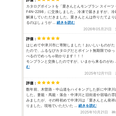
カタログポイントを「栗きんとんモンブラン スイーツ
F4N-2298」に交換しました。冷凍で届きますが、
解凍していただきました。栗きんとんは作りたてより
るのはしょうが
...
続きを読む
2026年05月21日
はじめて中津川市に寄附しました！おいしいものがた
たので、ふるなびカタログだとポイント無期限でゆっ
べるのでめっちゃ助かります！！！
モンブランと交換したのですが、いまから来るのがわ
.
む
2025年12月11
数年前、木曽路・中山道をハイキングした折に中津川
した。妻籠・馬籠・落合・中津川と旧街道や宿場の雰
みましたが、その時初めて中津川は「栗きんとん発祥
りました。現地でいただいた
...
続きを読む
2025年10月21日 