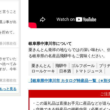
と言うこと
選ぶ事が出
を貯めて。
岐阜県中津川市について
 香川県在住
栗きんとん発祥の地ならではの深い味わい、
る岐阜県の名産品飛騨牛もご賞味ください。
させていた
べ比べてみ
栗きんとん
飛騨牛
ゴルフボール
ブリ
すが、今年
ロールケーキ
日本酒
トマトジュース
 東京都在住
【岐阜県中津川市 カタログ特産品一覧（※別
もっと見る
ご注
・この返礼品は直接お手元に産品などが送
・交換できる特産品の掲載内容（必要ポイ