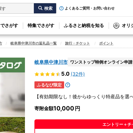
よくあるご質問・お問い合わせ
リでさがす
特集でさがす
ふるさと納税を知る
オリ
方
岐阜県中津川市の返礼品一覧
旅行・チケット
ポイント
岐阜県中津川市
ワンストップ特例オンライン申請
5.0
(32件)
ふるなび限定
【有効期限なし！後からゆっくり特産品を選
10,000
寄附金額
エントリー＋チ