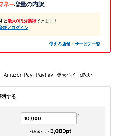
増量の内訳
すと
最大0円分獲得
できます！
登録／ログイン
使える店舗・サービス一覧
Amazon Pay
PayPay
楽天ペイ
d払い
寄附する
円
10,000
3,000
pt
付与ポイント