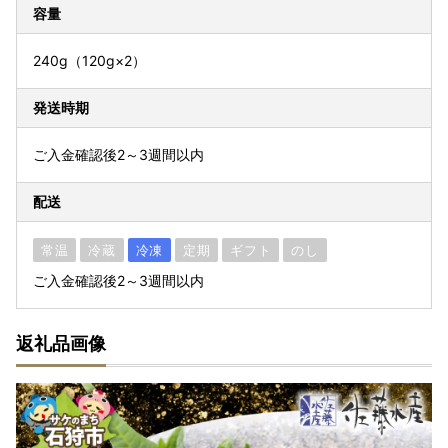
容量
240g（120g×2）
発送時期
ご入金確認後2～3週間以内
配送
常温
冷蔵
冷凍
定期
ギフト
のし
ご入金確認後2～3週間以内
返礼品画像