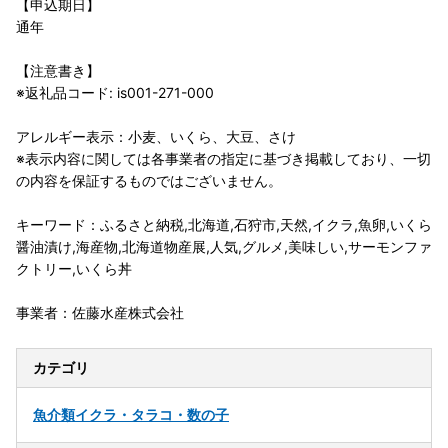
【申込期日】
通年
【注意書き】
※返礼品コード: is001-271-000
アレルギー表示：小麦、いくら、大豆、さけ
※表示内容に関しては各事業者の指定に基づき掲載しており、一切
の内容を保証するものではございません。
キーワード：ふるさと納税,北海道,石狩市,天然,イクラ,魚卵,いくら
醤油漬け,海産物,北海道物産展,人気,グルメ,美味しい,サーモンファ
クトリー,いくら丼
事業者：佐藤水産株式会社
カテゴリ
魚介類
イクラ・タラコ・数の子