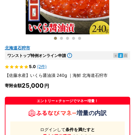
北海道石狩市
ワンストップ特例オンライン申請
e
ま
自
5.0
(2件)
【佐藤水産】いくら醤油漬 240g ｜海鮮 北海道石狩市
25,000
寄附金額
エントリー＋チャージでマネー増量！
増量の内訳
ログインして
条件を満たすと