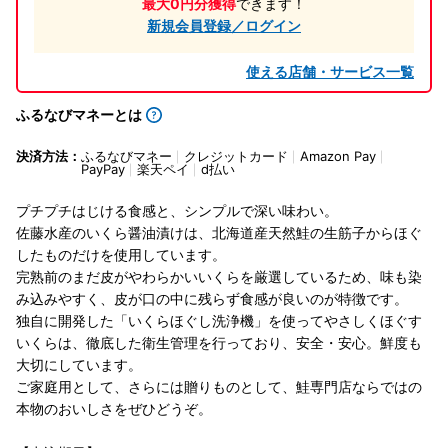
最大0円分獲得
できます！
新規会員登録／ログイン
使える店舗・サービス一覧
ふるなびマネーとは
決済方法：
ふるなびマネー
クレジットカード
Amazon Pay
PayPay
楽天ペイ
d払い
プチプチはじける食感と、シンプルで深い味わい。
佐藤水産のいくら醤油漬けは、北海道産天然鮭の生筋子からほぐ
したものだけを使用しています。
完熟前のまだ皮がやわらかいいくらを厳選しているため、味も染
み込みやすく、皮が口の中に残らず食感が良いのが特徴です。
独自に開発した「いくらほぐし洗浄機」を使ってやさしくほぐす
いくらは、徹底した衛生管理を行っており、安全・安心。鮮度も
大切にしています。
ご家庭用として、さらには贈りものとして、鮭専門店ならではの
本物のおいしさをぜひどうぞ。