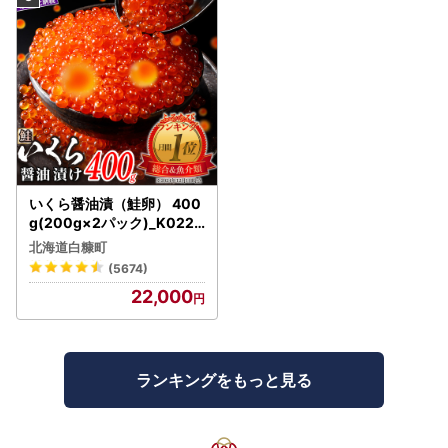
いくら醤油漬（鮭卵） 400
g(200g×2パック)_K022-
1676
北海道白糠町
(5674)
22,000
ランキングをもっと見る