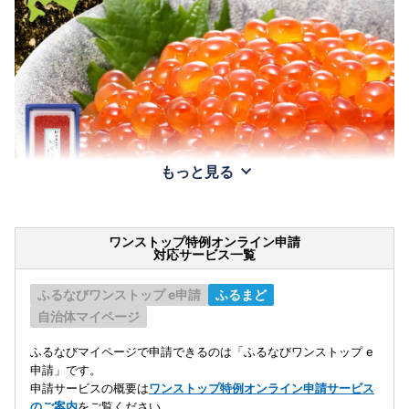
もっと見る
ワンストップ特例オンライン申請
対応サービス一覧
ふるなびワンストップ e申請
ふるまど
自治体マイページ
ふるなびマイページで申請できるのは「ふるなびワンストップ e
申請」です。
申請サービスの概要は
ワンストップ特例オンライン申請サービス
のご案内
をご覧ください。