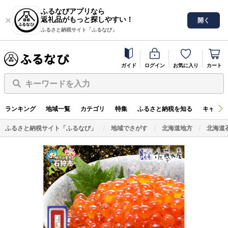
ふるなびアプリなら
返礼品がもっと探しやすい！
開く
ふるさと納税サイト「ふるなび」
ガイド
ログイン
お気に入り
カート
キーワードを入力
ランキング
地域一覧
カテゴリ
特集
ふるさと納税を知る
キャンペ
ふるさと納税サイト「ふるなび」
地域でさがす
北海道地方
北海道