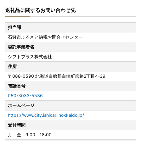
---------------------------------------------------------------
返礼品に関するお問い合わせ先
--------
なお、寄附のお申し込みは、お盆期間中も通常どおり受け付
担当課
けております。
石狩市ふるさと納税お問合せセンター
※青果物につきましては、収穫状況により、発送を控える期
委託事業者名
間中でも発送させていただく場合がございます。
シフトプラス株式会社
※ご不在等によりお受け取りが難しい場合は、お早めに石狩
市ふるさと納税お問合せセンターまでご連絡ください。
住所
※原則、お盆期間中の発送は控えさせていただきますが、一
〒088-0590
北海道白糠郡白糠町庶路2丁目4-39
部の返礼品につきましては8月8日以降も発送する場合がご
電話番号
ざいます。
※返礼品のお受取日のご指定は承ることができません。あら
050-3033-5536
かじめご了承ください。
ホームページ
https://www.city.ishikari.hokkaido.jp/
受付時間
月～金 9:00～18:00