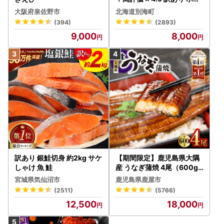
テ 400g（ほたて 帆立 貝柱
大阪府泉佐野市
北海道別海町
冷凍 ）
(394)
(2893)
9,000
8,000
訳あり 銀鮭切身 約2kg サケ
【期間限定】鹿児島県大隅
しゃけ 魚 鮭
産 うなぎ蒲焼 4尾（600g
） KN007-004-04-cp18
宮城県気仙沼市
鹿児島県鹿屋市
うなぎ 鰻 魚 惣菜 総菜
(2511)
(5766)
12,500
18,000