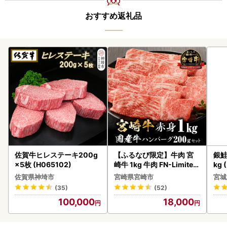
おすすめ返礼品
佐賀牛ヒレステーキ200g
【ふるなび限定】牛肉 宮
銀鮭
×5枚 (H065102)
崎牛 1kg 牛肉 FN-Limited
kg 
-VO
佐賀県神埼市
宮崎県宮崎市
宮城
(35)
(52)
100,000
18,000