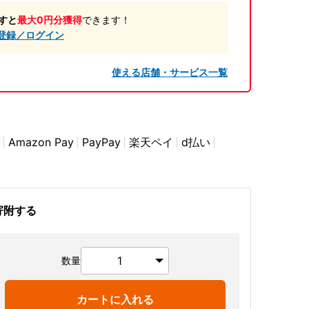
すと
最大0円分獲得
できます！
登録／ログイン
使える店舗・サービス一覧
Amazon Pay
PayPay
楽天ペイ
d払い
寄附する
数量
カートに入れる