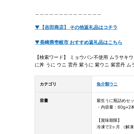
＿＿＿＿＿＿＿＿＿＿＿＿＿＿
▼【吉田商店】 その他返礼品はコチラ
▼長崎県壱岐市 おすすめ返礼品はこちら
【検索ワード】 ミョウバン不使用 ムラサキウニ 
に丼 うに ウニ 雲丹 紫うに 紫ウニ 紫雲丹 ムラ
カテゴリ
魚介類
ウニ
容量
紫生うに瓶詰めセ
・内容量：60g×2
【賞味期限】
冷凍で2ヶ月 （解