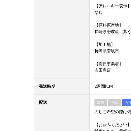
【アレルギー表示
なし
【原料原産地】
長崎県壱岐産（紫
【加工地】
長崎県壱岐市
【提供事業者】
吉田商店
発送時期
2週間以内
配送
常温
冷蔵
冷
のしご希望の際は
【お読みください
離島のため、天候