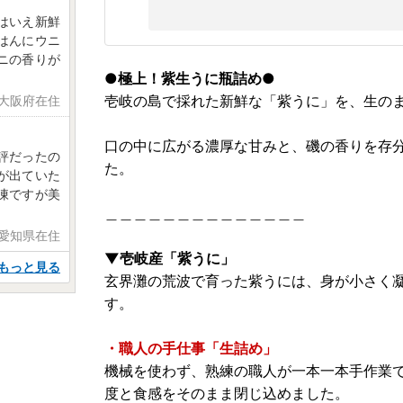
はいえ新鮮
はんにウニ
ニの香りが
●極上！紫生うに瓶詰め●
壱岐の島で採れた新鮮な「紫うに」を、生の
日 大阪府在住
口の中に広がる濃厚な甘みと、磯の香りを存
評だったの
た。
が出ていた
凍ですが美
＿＿＿＿＿＿＿＿＿＿＿＿＿＿
 愛知県在住
▼壱岐産「紫うに」
もっと見る
玄界灘の荒波で育った紫うには、身が小さく
す。
・職人の手仕事「生詰め」
機械を使わず、熟練の職人が一本一本手作業で
度と食感をそのまま閉じ込めました。