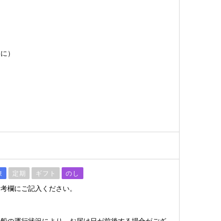
】
うに）
凍
定期
ギフト
のし
備考欄にご記入ください。
】
や船の運行状況により、お届け日が前後する場合がござ