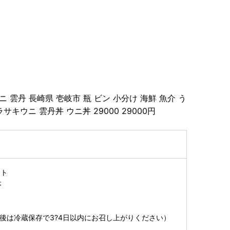
雲丹 長崎県 壱岐市 瓶 ビン 小分け 海鮮 魚介 う
サキウニ 雲丹丼 ウニ丼 29000 29000円
ット
本
凍後は冷蔵保存で3?4日以内にお召し上がりください）