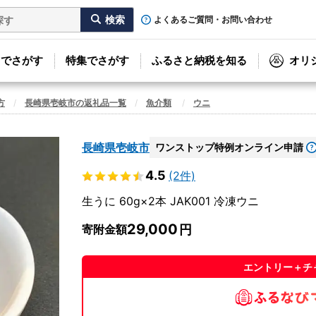
よくあるご質問・お問い合わせ
リでさがす
特集でさがす
ふるさと納税を知る
オリ
方
長崎県壱岐市の返礼品一覧
魚介類
ウニ
長崎県壱岐市
ワンストップ特例オンライン申請
4.5
(2件)
生うに 60g×2本 JAK001 冷凍ウニ
29,000
寄附金額
エントリー＋チ