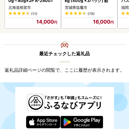
0g～80g×2P A-24001
kg (500g ×3パック) 鮭
パス
北海道根室市
宮城県塩竈市
福岡
(11)
(79)
14,000
16,000
最近チェックした返礼品
返礼品詳細ページの閲覧で、ここに履歴が表示されます。