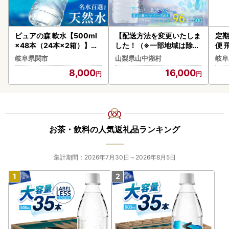
ピュアの森 軟水【500ml
【配送方法を変更いたしま
定期
×48本（24本×2箱）】ミ
した！（※一部地域は除く
便 
ネラルウォーター
）】＜ラベルレス＞富士山
岐阜県関市
山梨県山中湖村
岐阜
蒼天の水 500ml×96本（
8,000
16,000
４ケース）YC001
お茶・飲料の人気返礼品ランキング
集計期間：2026年7月30日～2026年8月5日