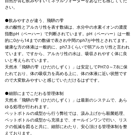
自然が育む飲みやすいミネラルウォーターをあなたも感じてくだ
さい。
●飲みやすさが違う、飛騨の雫
水の酸性とアルカリ性を表す数値は、水分中の水素イオンの濃度
指数pH（ペーハー）で判断されています。pH（ペーハー）は一般
的に0から14までの数値で表され中間のph7が中性とされてます。
健康な方の体液は一般的に、ph7.3くらいで弱アルカリ性と言われ
ています。ですから、アルカリ性の水は、吸収されやすく体に良
いと考えられています。
天然水「飛騨の雫（ひだのしずく）」は安定してPH7.0～7.8に保
たれており、体の吸収力を高める上に、体の体液に近い状態です
ので大変飲みやすいと感じていただけるはずです。
●細部にまでこだわる管理体制
天然水「飛騨の雫（ひだのしずく）」は最新のシステムで、あら
ゆる処理が行われます。
ペットボトルの成型から行う弊社では、汲み上げから殺菌処理、
ペットボトルの成型から充填まで、オールインワンで行い、リス
クの低減を図ると共に、細部にわたり、安心頂ける管理体制を整
えております。