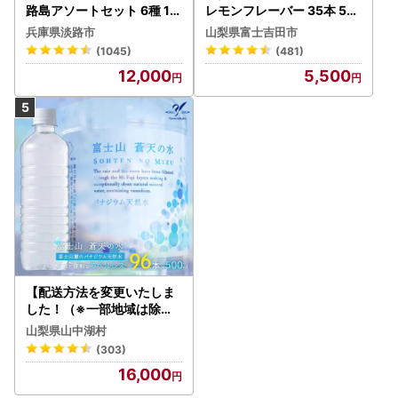
路島アソートセット 6種 12
レモンフレーバー 35本 50
0袋 飲み比べ コーヒー
0ml 【富士吉田市限定カー
兵庫県淡路市
山梨県富士吉田市
トン】炭酸
(1045)
(481)
12,000
5,500
【配送方法を変更いたしま
した！（※一部地域は除く
）】＜ラベルレス＞富士山
山梨県山中湖村
蒼天の水 500ml×96本（４
(303)
ケース）YC001
16,000