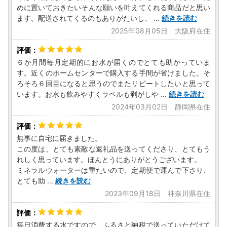
めに置いておきたいそんな願いを叶えてくれる商品だと思い
ます。配送されてくるのもありがたいし、
...
続きを読む
【書類申請】
2025年08月05日 大阪府在住
書類によるご提出の場合は、個人情報の確認書類を添付のう
え、以下住所までご返送いただきますようお願いいたしま
す。
６か月間毎月定期的にお水が届くのでとても助かっていま
す。近くのホームセンターで購入する手間が省けました。そ
《高山市ふるさと納税関係書類返送先》
ろそろ６回目になると思うのでまたリピートしたいと思って
〒506-8555 岐阜県高山市花岡町2-18
います。お水も飲みやすくラベルも剥がしや
...
続きを読む
高山市ブランド戦略課 ふるさと納税担当 行
2024年03月02日 静岡県在住
※高山市はワンストップ特例申請受付業務を外部委託してい
ます。
無事に自宅に届きました。
※受付処理の都合上、特殊な郵便番号を使用しています。
この度は、とても素敵な返礼品を送ってくださり、とてもう
れしく思っています。ほんとうにありがとうございます。
ミネラルウォーターは重たいので、定期便で運んで下さり、
【返礼品についてのお問合せ】
とても助
...
続きを読む
■ふるさと納税サポートセンター
2023年09月18日 神奈川県在住
TEL：0577-57-8877
MAIL：takayama@furusato-mail.com
受付時間：平日9：00～17：00
毎日消費する水ですので、ふるさと納税で送っていただけて