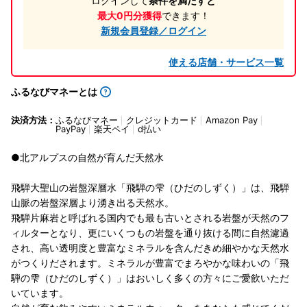
ログインして
条件を満たすと
最大0円分獲得
できます！
新規会員登録／ログイン
使える店舗・サービス一覧
ふるなびマネーとは
決済方法：
ふるなびマネー
クレジットカード
Amazon Pay
PayPay
楽天ペイ
d払い
●北アルプスの自然が育んだ天然水
飛騨大聖山の岩盤深層水「飛騨の雫（ひだのしずく）」は、飛騨
山脈の岩盤深層より湧き出る天然水。
飛騨片麻岩と呼ばれる国内でも最も古いとされる岩盤が天然のフ
ィルターとなり、更にいくつもの岩盤を通り抜ける間に自然濾過
され、高い透明度と豊富なミネラルを含んだきめ細やかな天然水
がつくりだされます。ミネラルが豊富でまろやかな味わいの「飛
騨の雫（ひだのしずく）」はおいしく多くの方々にご愛飲いただ
いています。