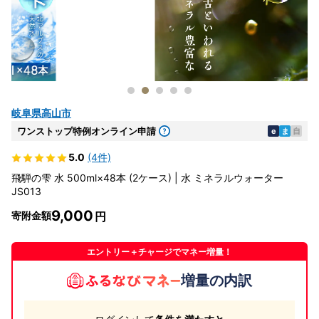
岐阜県高山市
ワンストップ特例オンライン申請
e
ま
自
5.0
(4件)
飛騨の雫 水 500ml×48本 (2ケース) | 水 ミネラルウォーター
JS013
9,000
寄附金額
エントリー＋チャージでマネー増量！
増量の内訳