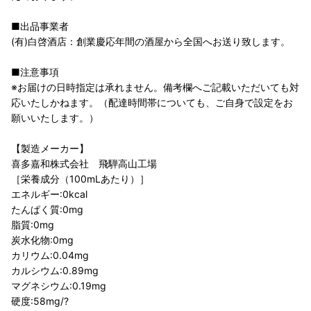
■出品事業者
(有)白啓酒店：創業慶応年間の酒屋から全国へお送り致します。
■注意事項
※お届けの日時指定は承れません。備考欄へご記載いただいても対
応いたしかねます。（配達時間帯についても、ご自身で設定をお
願いいたします。）
【製造メーカー】
喜多嘉和株式会社 飛騨高山工場
［栄養成分（100mLあたり）］
エネルギー:0kcal
たんぱく質:0mg
脂質:0mg
炭水化物:0mg
カリウム:0.04mg
カルシウム:0.89mg
マグネシウム:0.19mg
硬度:58mg/?