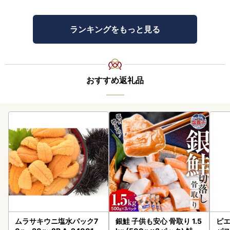
ランキングをもっと見る
おすすめ返礼品
ムラサキウニ塩水パック7
銀鮭 子供も安心 骨取り 1.5
ピエ