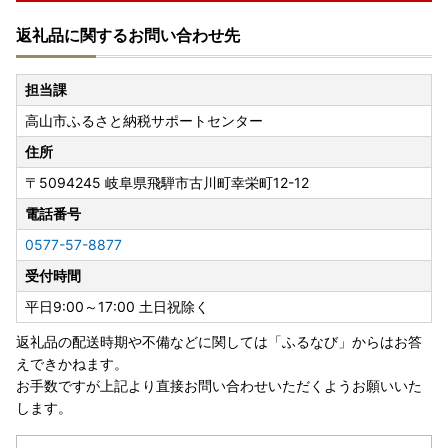
返礼品に関するお問い合わせ先
＼＼高山市のページをご覧いただき誠にありがとうございま
す／
担当課
高山市ふるさと納税サポートセンター
＝＝＝＝＝＝＝＝＝＝＝＝＝＝＝
高山市 人気の返礼品をご紹介♪
住所
＝＝＝＝＝＝＝＝＝＝＝＝＝＝＝
〒5094245
岐阜県飛騨市古川町幸栄町12-12
★返礼品一番人気！！飛騨牛の返礼品★
電話番号
【飛騨牛】返礼品はこちら
0577-57-8877
受付時間
★高山市の伝統工芸 飛騨の家具とその他のインテリア★
【家具・インテリア】返礼品はこちら
平日9:00～17:00 土日祝除く
返礼品の配送時期や不備などに関しては「ふるなび」からはお答
★毎月お届け♪定期便★
えできかねます。
【定期便】返礼品はこちら
お手数ですが上記より直接お問い合わせいただくようお願いいた
します。
★自分のペースでゆっくり選べるカタログ★
【あとから選べるカタログ】はこちら