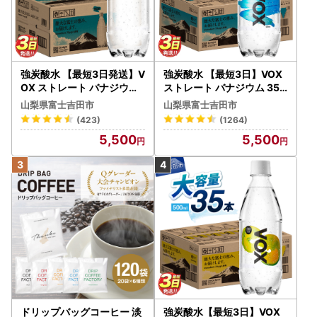
強炭酸水 【最短3日発送】V
強炭酸水 【最短3日】VOX
OX ストレート バナジウム
ストレート バナジウム 35
強炭酸水 35本 500ml ラベ
本 500ml 【富士吉田市限
山梨県富士吉田市
山梨県富士吉田市
ルレス【富士吉田市限定カ
定カートン】炭酸
(423)
(1264)
ートン】 炭酸
5,500
5,500
ドリップバッグコーヒー 淡
強炭酸水【最短3日】VOX