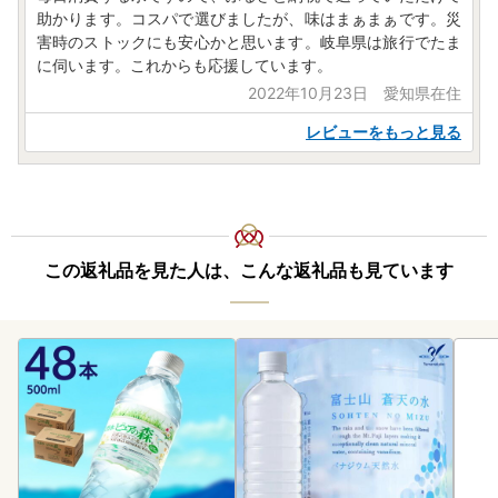
土日祝日のお問合せは翌営業日に回答いたします。
助かります。コスパで選びましたが、味はまぁまぁです。災
土日祝日のお問い合わせのご回答は致しかねますので、ご了
害時のストックにも安心かと思います。岐阜県は旅行でたま
承ください
に伺います。これからも応援しています。
2022年10月23日 愛知県在住
レビューをもっと見る
【書類の再発行・その他の事項に関するお問合せ（自治体担
当部署）】
■高山市役所 ブランド戦略課 ふるさと納税担当
電話：0577-35-3001
メール：furusato@city.takayama.lg.jp
平日8：30～17：15（12/29〜1/3を除く）
この返礼品を見た人は、こんな返礼品も見ています