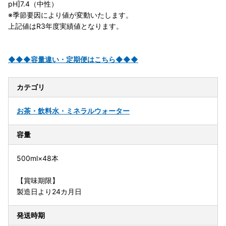
pH]7.4（中性）
※季節要因により値が変動いたします。
上記値はR3年度実績値となります。
◆◆◆容量違い・定期便はこちら◆◆◆
カテゴリ
お茶・飲料
水・ミネラルウォーター
容量
500ml×48本
【賞味期限】
製造日より24カ月日
発送時期