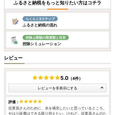
ふるさと納税をもっと知りたい方はコチラ
＝＝＝＝＝＝＝＝＝＝＝＝＝＝＝
ふるさと納税に関するお知らせ
＝＝＝＝＝＝＝＝＝＝＝＝＝＝＝
らくらく3ステップ
ふるさと納税の流れ
■書類発送時期
ワンストップ特例申請書および、寄附金受領証明書の発送
控除上限額の限度額と目安
は、ご寄附確認後、2週間程お時間を頂戴しております。お
控除シミュレーション
礼の品とは別にお送りいたしております。
ワンストップ特例申請を希望される方は、申請書に必要事項
レビュー
をご記入のうえ、下記提出先へご郵送ください。なお、ふる
まどを利用したオンライン申請も可能です。
■ワンストップ特例申請方法
5.0
（4件）
【オンライン申請】
スマートフォンで完結する、「ふるさと納税総合窓口 ふる
レビューを非表示にする
まど」を利用したオンライン申請が可能です。以下のリン
ク、または高山市から送付されるワンストップ特例申請に記
載されているQRコードから、「ふるまど」にアクセスする
従業員さんのために、水を補充したいと思っているところ、
ことができます。
やはり経費はできる限り抑えたい。けれど、従業員さんのた
ふるまど：https://link.rakuten.co.jp/0/126/286/