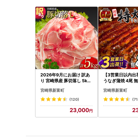
2026年9月にお届け 訳あ
【3営業日以内出
り 宮崎県産 豚切落し 5kg
うなぎ蒲焼 4尾 無
C325-2506-2609
以上 C388-840-
宮崎県新富町
宮崎県新富町
(120)
(71
23,000
2