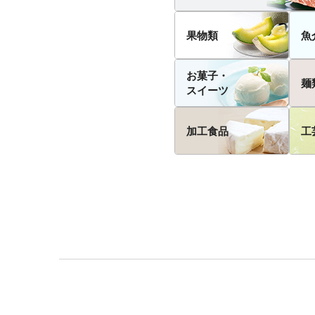
果物類
魚
お菓子・
麺
スイーツ
加工食品
工