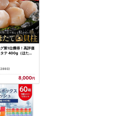
グ第1位獲得！高評価
ホタテ 400g（ほたて
）
(2893)
8,000