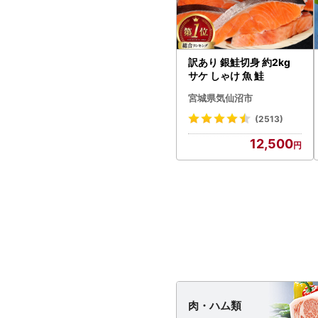
訳あり 銀鮭切身 約2kg
サケ しゃけ 魚 鮭
宮城県気仙沼市
(2513)
12,500
肉・
ハム類