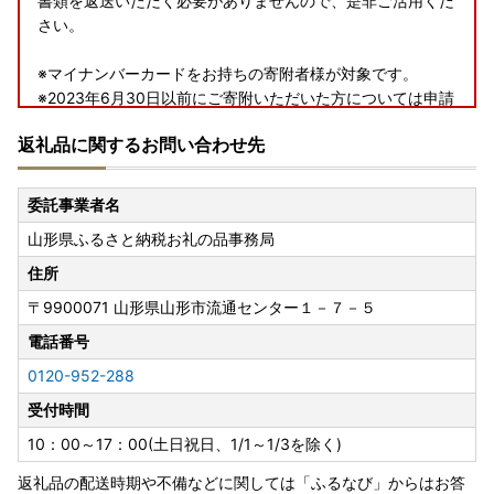
書類を返送いただく必要がありませんので、是非ご活用くだ
さい。
※マイナンバーカードをお持ちの寄附者様が対象です。
※2023年6月30日以前にご寄附いただいた方については申請
書にQRコードの記載はございません。（6月下旬頃にご寄附
返礼品に関するお問い合わせ先
いただいた一部の方へはQRコード付きの申請書が送付され
る場合がございます。）
※
「ふるまど」
からQRコード付きの申請書をダウンロードい
委託事業者名
ただけます。
山形県ふるさと納税お礼の品事務局
※公的個人認証アプリ「IAM」の詳細については以下よりご
確認ください。
住所
https://iam-jpki.jp/lp/onestop/
〒9900071
山形県山形市流通センター１－７－５
電話番号
【重要】ヤマト運輸の荷物転送有料化のお知らせ
0120-952-288
ヤマト運輸の規定変更により、2023年6月1日（木）以降、
受付時間
お荷物の送り状に記載されたご住所以外にお届け先を変更
（転送）する場合、送り状に記載されたお届け先から変更後
10：00～17：00(土日祝日、1/1～1/3を除く)
のお届け先までの配送料が着払いで発生いたします。
返礼品の配送時期や不備などに関しては「ふるなび」からはお答