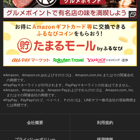
Amazon、Amazon.co.jpおよびそのロゴは、Amazon.com,Inc.またはその関連会社
の商標です。
PayPayマネーライトが付与されます。PayPayマネーライトの出金はできません。
Amazon、Amazon.co.jp、Amazon Payおよびそれらのロゴは、Amazon.com, Inc.
またはその関連会社の商標です。
PayPay、PayPayのロゴ、ペイペイ、Ｐのロゴは、LINEヤフー株式会社の登録商標ま
たは商標です。
会社概要
利用規約
プライバシーポリシー
採用情報