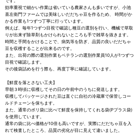
です。
効率重視で細かい作業は省いている農家さんも多いですが、小池
喜左衛門ファームでは美味しいだだちゃ豆を作るため、 時間がか
かる作業も1つずつ丁寧に行っています。
例えば、毎年1つずつ目視で確認し種豆の選別を行い、機械で草取
りが出来ず除草剤もかけられないところも手で雑草を抜きます。
時間と手間をかけることで、病気等を防ぎ、品質の良いだだちゃ
豆を収穫することが出来るのです。
また、出荷の際の選別作業もベテランの選別作業員10人が1つずつ
目視で確認します。
その後袋詰めを行う際も、再度丁寧に確認しています。
【鮮度を落とさない工夫】
早朝３時頃に収穫してその日の午前中のうちに発送します。
収穫してパッケージされた豆は直ぐに自社の冷蔵庫で保管しコー
ルドチェーンを保ちます。
また、通常のポリ袋に比べて鮮度を保持してくれる袋(Pプラス袋)
を使用しています。
通常の袋に比べ価格が10倍も高いですが、実際にだだちゃ豆を入
れて検査したところ、品質の劣化が目に見えて違いました。