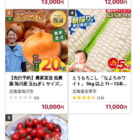
13,000
12,000
【先行予約】農家直送 低農
とうもろこし 「なよろホワ
薬 旭川産 玉ねぎＬサイズ2
イト」 5kg 以上 11～13本
0kg(2026年9月発送開始
名寄 とうもろこし
北海道旭川市
北海道名寄市
予定)_ | 玉ねぎ 05935
(0)
(14)
10,000
11,000