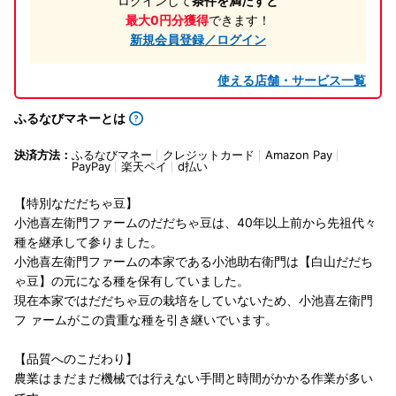
ログインして
条件を満たすと
最大0円分獲得
できます！
新規会員登録／ログイン
使える店舗・サービス一覧
ふるなびマネーとは
決済方法：
ふるなびマネー
クレジットカード
Amazon Pay
PayPay
楽天ペイ
d払い
【特別なだだちゃ豆】
小池喜左衛門ファームのだだちゃ豆は、40年以上前から先祖代々
種を継承して参りました。
小池喜左衛門ファームの本家である小池助右衛門は【白山だだち
ゃ豆】の元になる種を保有していました。
現在本家ではだだちゃ豆の栽培をしていないため、小池喜左衛門
フ ァームがこの貴重な種を引き継いでいます。
【品質へのこだわり】
農業はまだまだ機械では行えない手間と時間がかかる作業が多い