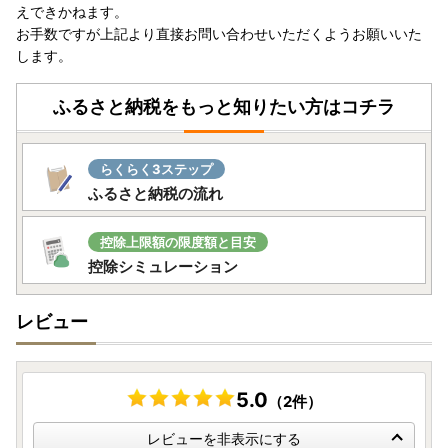
えできかねます。
なお、ご贈答用の場合でも受取人様に着払いでご負担いただ
お手数ですが上記より直接お問い合わせいただくようお願いいた
くことになりますので、お届け先のご住所をご入力いただく
します。
際には十分にご注意いただいた上でお申込いただきますよう
よろしくお願い申し上げます。
ふるさと納税をもっと知りたい方はコチラ
※転送を拒否された場合の返礼品の再発送はいたしません。
詳しくは
ヤマト運輸のホームページ
をご確認ください。
らくらく3ステップ
ふるさと納税の流れ
控除上限額の限度額と目安
控除シミュレーション
レビュー
5.0
（2件）
レビューを非表示にする