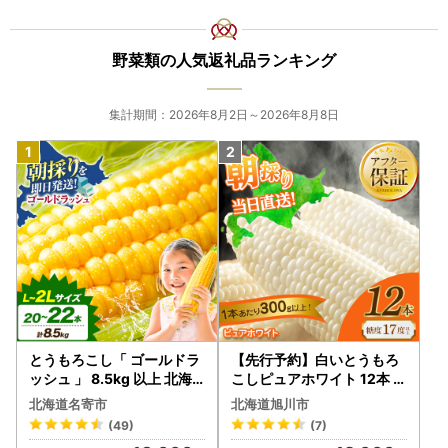
野菜類の人気返礼品ランキング
集計期間：2026年8月2日～2026年8月8日
とうもろこし「 ゴールドラ
【先行予約】白いとうもろ
ッシュ 」 8.5kg 以上 北海
こしピュアホワイト 12本 3.
道 名寄 スイートコーン
6kg（2026年8月下旬から
北海道名寄市
北海道旭川市
発送開始） とうもろこし
(49)
(7)