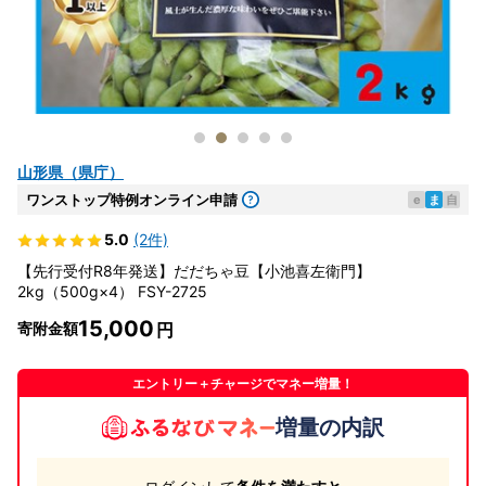
山形県（県庁）
ワンストップ特例オンライン申請
e
ま
自
5.0
(2件)
【先行受付R8年発送】だだちゃ豆【小池喜左衛門】
2kg（500g×4） FSY-2725
15,000
寄附金額
エントリー＋チャージでマネー増量！
増量の内訳