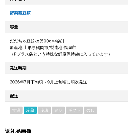
野菜類
豆類
容量
だだちゃ豆[2kg(500g×4袋)]
原産地:山形県鶴岡市/製造地:鶴岡市
（Pプラス袋という特殊な鮮度保持袋に入っています）
発送時期
2026年7月下旬頃～9月上旬頃に順次発送
配送
常温
冷蔵
冷凍
定期
ギフト
のし
返礼品画像