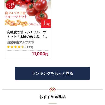
高糖度で甘～い！フルーツ
トマト「太陽のめぐみ」1k
g ALPBI001 | 高糖度 おす
山梨県南アルプス市
すめ 産地直送 新鮮 フレッ
(235)
シュ 高栄養素 南アルプス市
11,000
山梨 |
ランキングをもっと見る
おすすめ返礼品