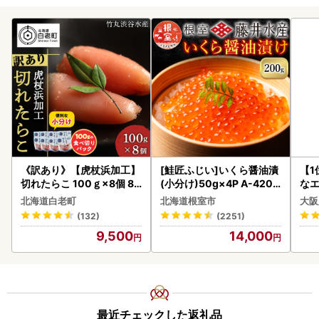
《訳あり》【虎杖浜加工】
[鮭匠ふじい]いくら醤油漬
【1
切れたらこ 100ｇ×8個 80
(小分け)50g×4P A-4209
なエ
0g AK081
5
北海道白老町
北海道根室市
大阪
(132)
(2251)
9,500
14,000
最近チェックした返礼品