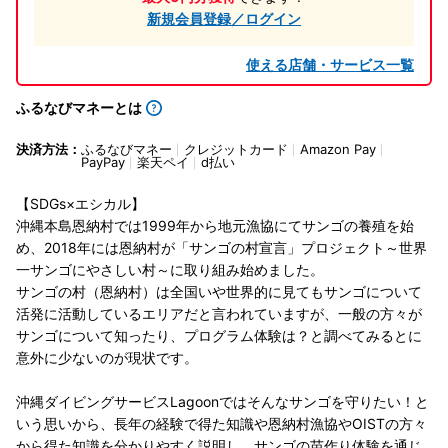
新規会員登録／ログイン
使える店舗・サービス一覧
ふるなびマネーとは
決済方法：
ふるなびマネー
クレジットカード
Amazon Pay
PayPay
楽天ペイ
d払い
【SDGs×エシカル】
沖縄本島恩納村では1999年から地元漁協にてサンゴの養殖を始
め、2018年には恩納村が「サンゴの村宣言」プロジェクト～世界
一サンゴにやさしい村～に取り組み始めました。
サンゴの村（恩納村）は全国いや世界的に見てもサンゴについて
活発に活動しているエリアだと言われていますが、一般の方々が
サンゴについて知ったり、プログラム体験は？と調べてみるとに
意外に少ないのが現状です。
沖縄ダイビングサービスLagoonではそんなサンゴを守りたい！と
いう思いから、長年の経験で得た知識や恩納村漁協やOISTの方々
から得た知識を分かりやすく説明し、サンゴの苗作り体験を通じ