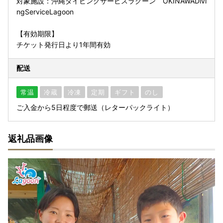
対象施設：沖縄ダイビングサービスラグーン OKINAWADivi
ngServiceLagoon
【有効期限】
チケット発行日より1年間有効
配送
常温
冷蔵
冷凍
定期
ギフト
のし
ご入金から5日程度で郵送（レターパックライト）
返礼品画像