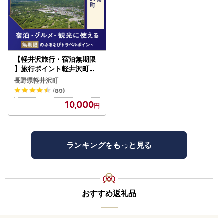
【軽井沢旅行・宿泊無期限
】旅行ポイント軽井沢町ふ
るなびトラベルポイント
長野県軽井沢町
(89)
10,000
ランキングをもっと見る
おすすめ返礼品