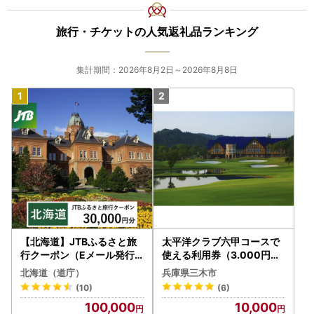
旅行・チケットの人気返礼品ランキング
集計期間：2026年8月2日～2026年8月8日
【北海道】JTBふるさと旅
太平洋クラブ六甲コースで
行クーポン（Eメール発行
使える利用券（3.000円分
）30,000円分 旅行 トラベ
）
北海道（道庁）
兵庫県三木市
ル 宿泊 人気 おすすめ JTB
(10)
(6)
W030T
100,000
10,000