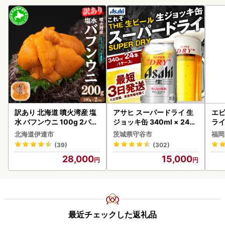
訳あり 北海道 噴火湾産 塩
アサヒ スーパードライ 生
エビ
水 バフンウニ 100g 2パッ
ジョッキ缶 340ml × 24本
ラ
ク 計200g 《アフター保証
(1ケース) ＜茨城工場＞ 缶
北海道伊達市
茨城県守谷市
福岡
付き》うに ウニ 雲丹 海鮮
ビール お酒 Asahi 守谷市
(39)
(302)
海の幸 魚介類 ウニ丼 お寿
28,000
15,000
司 濃厚 無添加 産地直送 お
取り寄せ 山村水産 送料無
料
最近チェックした返礼品