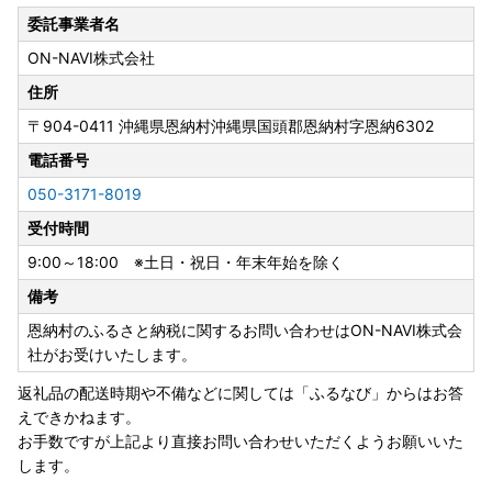
ご変更希望の際はお早目のご連絡をお願いいたします。
委託事業者名
ON-NAVI株式会社
---------------------------------------------------------------
--
住所
〒904-0411
沖縄県恩納村沖縄県国頭郡恩納村字恩納6302
【ワンストップについて】
ワンストップ特例申請書の提出期限は、2027年1月10日必着
電話番号
です。添付書類と合わせて期限内にご郵送下さい。
050-3171-8019
受付時間
〒904-0492
沖縄県国頭郡恩納村字恩納2451番地
9:00～18:00 ※土日・祝日・年末年始を除く
恩納村役場 総務課財政係 宛
備考
▼▼下記よりダウンロード頂けます▼▼
恩納村のふるさと納税に関するお問い合わせはON-NAVI株式会
社がお受けいたします。
・ワンストップ特例申請書
返礼品の配送時期や不備などに関しては「ふるなび」からはお答
http://okifuru.com/onestop.pdf
えできかねます。
お手数ですが上記より直接お問い合わせいただくようお願いいた
・ワンストップ特例申請 添付書類貼り付け用紙、記入例
します。
http://okifuru.com/onestop_doc.pdf