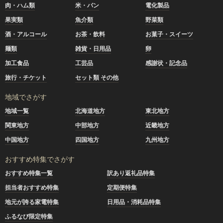
肉・ハム類
米・パン
電化製品
果実類
魚介類
野菜類
酒・アルコール
お茶・飲料
お菓子・スイーツ
麺類
雑貨・日用品
卵
加工食品
工芸品
感謝状・記念品
旅行・チケット
セット類 その他
地域でさがす
地域一覧
北海道地方
東北地方
関東地方
中部地方
近畿地方
中国地方
四国地方
九州地方
おすすめ特集でさがす
おすすめ特集一覧
訳あり返礼品特集
担当者おすすめ特集
定期便特集
地元が誇る家電特集
日用品・消耗品特集
ふるなび限定特集