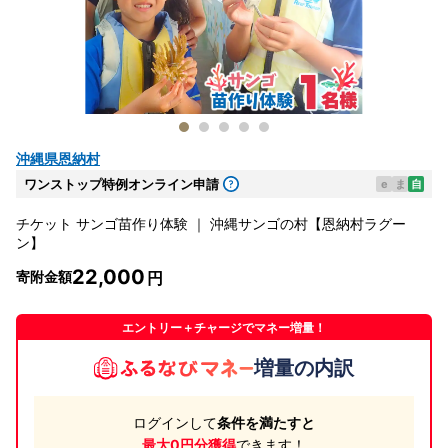
沖縄県恩納村
ワンストップ特例オンライン申請
e
ま
自
チケット サンゴ苗作り体験 ｜ 沖縄サンゴの村【恩納村ラグー
ン】
22,000
寄附金額
エントリー＋チャージでマネー増量！
増量の内訳
ログインして
条件を満たすと
最大0円分獲得
できます！