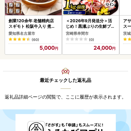
創業120余年 老舗精肉店
＜2026年9月発送分＞活
アサ
スギモト 松阪牛入り 煮込
じめ！黒瀬ぶりの生鮮ブリ
スー
み ハンバーグ 110g×4枚
ロイン2節（1.0kg前後）_
8本
愛知県名古屋市
宮崎県串間市
茨城
惣菜 お取り寄せ グルメ ハ
K001-012-2609
(60)
(0)
ンバーグ 冷凍
5,000
24,000
最近チェックした返礼品
返礼品詳細ページの閲覧で、ここに履歴が表示されます。