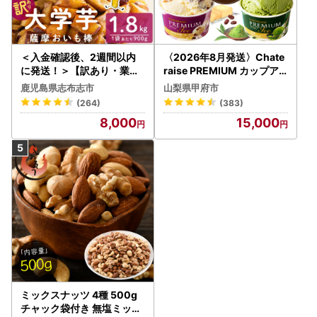
＜入金確認後、2週間以内
〈2026年8月発送〉Chate
に発送！＞【訳あり・業務
raise PREMIUM カップア
用】薩摩おいも棒セット 計
イス 詰合せ 4種 24個 アイ
鹿児島県志布志市
山梨県甲府市
1.8kg(900g×2袋) p8-142
ス
(264)
(383)
-2w
8,000
15,000
ミックスナッツ 4種 500g
チャック袋付き 無塩ミック