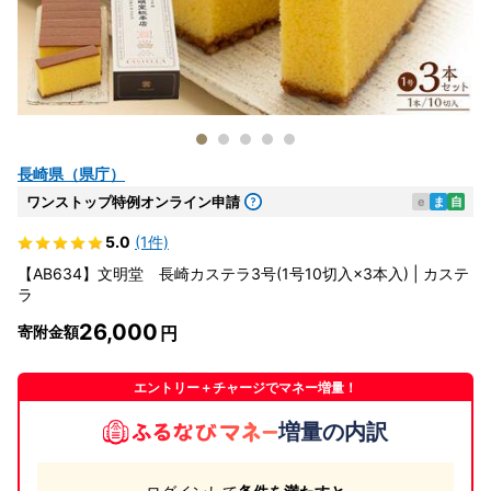
長崎県（県庁）
ワンストップ特例オンライン申請
e
ま
自
5.0
(1件)
【AB634】文明堂 長崎カステラ3号(1号10切入×3本入) | カステ
ラ
26,000
寄附金額
エントリー＋チャージでマネー増量！
増量の内訳