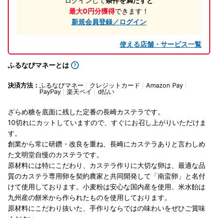
ログインして
条件を満たすと
最大0円分獲得
できます！
新規会員登録／ログイン
使える店舗・サービス一覧
ふるなびマネーとは
決済方法：
ふるなびマネー
クレジットカード
Amazon Pay
PayPay
楽天ペイ
d払い
ざらめ糖を底面に残した定番の長崎カステラです。
10切れにカットしていますので、すぐにお召し上がりいただけま
す。
創業から常に研鑽・改良を重ね、長崎にカステラありと言わしめ
た文明堂自慢のカステラです。
原材料には特にこだわり、カステラ作りに大切な卵は、最適な品
質のカステラ専用卵を契約農家と共同開発して「南蛮卵」と名付
けて使用しております。小麦粉は安心な国内産を使用、米水飴は
九州産の餅米から作られたものを使用しております。
原材料にこだわり抜いた、手作りならではの味わいをぜひご賞味