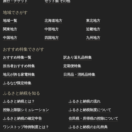
旅行・チケット
セット類 その他
地域でさがす
地域一覧
北海道地方
東北地方
関東地方
中部地方
近畿地方
中国地方
四国地方
九州地方
おすすめ特集でさがす
おすすめ特集一覧
訳あり返礼品特集
担当者おすすめ特集
定期便特集
地元が誇る家電特集
日用品・消耗品特集
ふるなび限定特集
ふるさと納税を知る
ふるさと納税とは？
ふるさと納税の流れ
控除上限額シミュレーション
ふるさと納税制度について
ふるさと納税の確定申告
住民税・所得税の控除について
ワンストップ特例制度とは？
ふるさと納税のお礼特典