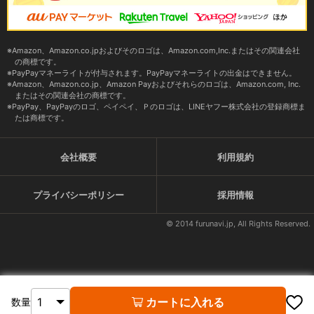
Amazon、Amazon.co.jpおよびそのロゴは、Amazon.com,Inc.またはその関連会社
の商標です。
PayPayマネーライトが付与されます。PayPayマネーライトの出金はできません。
Amazon、Amazon.co.jp、Amazon Payおよびそれらのロゴは、Amazon.com, Inc.
またはその関連会社の商標です。
PayPay、PayPayのロゴ、ペイペイ、Ｐのロゴは、LINEヤフー株式会社の登録商標ま
たは商標です。
会社概要
利用規約
プライバシーポリシー
採用情報
© 2014 furunavi.jp, All Rights Reserved.
カートに入れる
数量