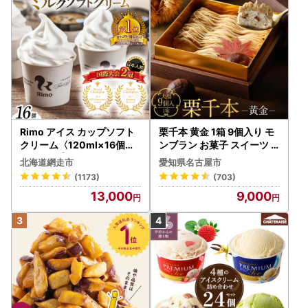
Rimo アイス カップソフト
栗千本 黄金 1箱 9個入り モ
クリーム〈120ml×16個〉
ンブラン お菓子 スイーツ
ABA002 | アイス
デザート モンブラン 人気
北海道網走市
愛知県名古屋市
(1173)
(703)
13,000
9,000