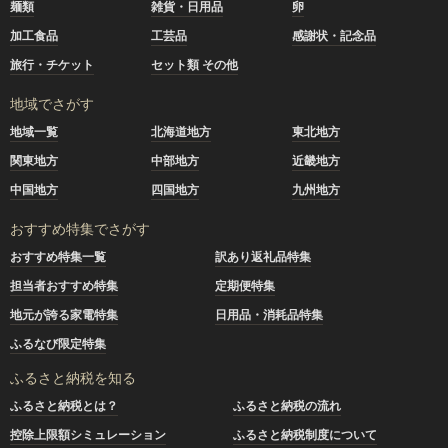
麺類
雑貨・日用品
卵
加工食品
工芸品
感謝状・記念品
旅行・チケット
セット類 その他
地域でさがす
地域一覧
北海道地方
東北地方
関東地方
中部地方
近畿地方
中国地方
四国地方
九州地方
おすすめ特集でさがす
おすすめ特集一覧
訳あり返礼品特集
担当者おすすめ特集
定期便特集
地元が誇る家電特集
日用品・消耗品特集
ふるなび限定特集
ふるさと納税を知る
ふるさと納税とは？
ふるさと納税の流れ
控除上限額シミュレーション
ふるさと納税制度について