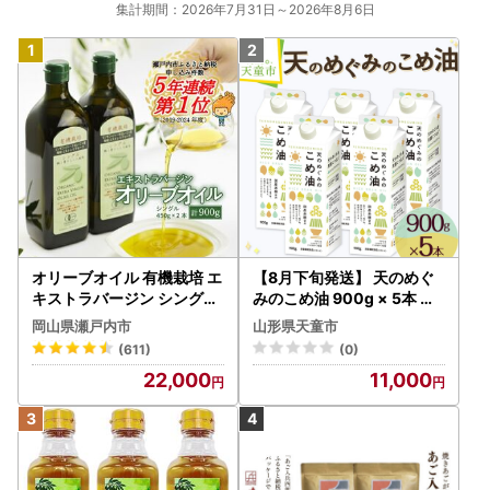
集計期間：2026年7月31日～2026年8月6日
オリーブオイル 有機栽培 エ
【8月下旬発送】 天のめぐ
キストラバージン シングル
みのこめ油 900g × 5本 米
2本 オリーブオイル
油
岡山県瀬戸内市
山形県天童市
(611)
(0)
22,000
11,000