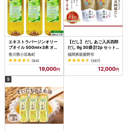
エキストラバージンオリー
【だし】 だし あご入兵四郎
ブオイル 500ml×3本 オリ
だし 9g 30袋 計2p セット
ーブオイル 食用油
21760217
香川県小豆島町
福岡県筑紫野市
(84)
(367)
19,000
12,000