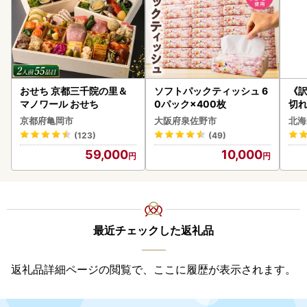
おせち 京都三千院の里＆
ソフトパックティッシュ 6
《
マノワール おせち
0パック×400枚
切れ
0g 
京都府亀岡市
大阪府泉佐野市
北海
(123)
(49)
59,000
10,000
最近チェックした返礼品
返礼品詳細ページの閲覧で、ここに履歴が表示されます。