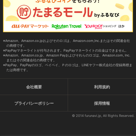
Amazon、Amazon.co.jpおよびそのロゴは、Amazon.com,Inc.またはその関連会社
の商標です。
PayPayマネーライトが付与されます。PayPayマネーライトの出金はできません。
Amazon、Amazon.co.jp、Amazon Payおよびそれらのロゴは、Amazon.com, Inc.
またはその関連会社の商標です。
PayPay、PayPayのロゴ、ペイペイ、Ｐのロゴは、LINEヤフー株式会社の登録商標ま
たは商標です。
会社概要
利用規約
プライバシーポリシー
採用情報
© 2014 furunavi.jp, All Rights Reserved.