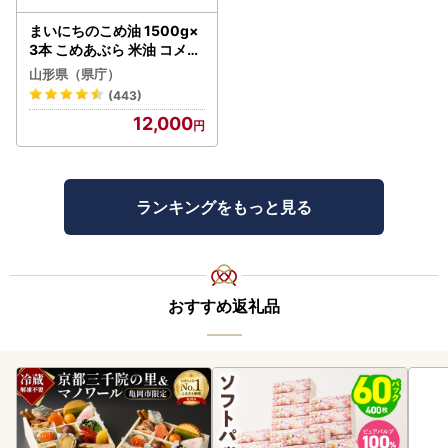
まいにちのこめ油 1500g×
3本 こめあぶら 米油 コメ油
揚げ物 炒め物 サラダ 山形
山形県（県庁）
県 食用油 食用オイル 調理
(443)
油 油 食品 山形県 F2Y-173
12,000
0
ランキングをもっと見る
おすすめ返礼品