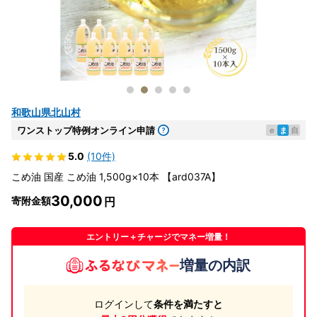
和歌山県北山村
ワンストップ特例オンライン申請
e
ま
自
5.0
(10件)
こめ油 国産 こめ油 1,500g×10本 【ard037A】
30,000
寄附金額
エントリー＋チャージでマネー増量！
増量の内訳
ログインして
条件を満たすと