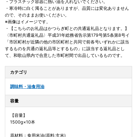
・プラスチック容器に熱い油を入れないでください。
・寒冷時に白く濁ることがありますが、品質には変化ありません
ので、そのままお使いください。
※画像はイメージです。
・【こちらのお礼品はかつらぎ町との共通返礼品となります。】
〈市町村共通返礼品〉平成31年総務省告示第179号第5条第8号イ
「市区町村が近隣の他の市区町村と共同で前各号いずれかに該当
するものを共通の返礼品等とするもの」に該当する返礼品とし
て、和歌山県内で合意した市町村間で出品しているものです。
カテゴリ
調味料・油
食用油
容量
【容量】
1500g×10本
原材料：食用米油(原料:玄米)