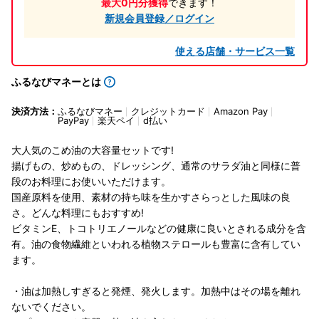
最大0円分獲得
できます！
新規会員登録／ログイン
使える店舗・サービス一覧
ふるなびマネーとは
決済方法：
ふるなびマネー
クレジットカード
Amazon Pay
PayPay
楽天ペイ
d払い
大人気のこめ油の大容量セットです!
揚げもの、炒めもの、ドレッシング、通常のサラダ油と同様に普
段のお料理にお使いいただけます。
国産原料を使用、素材の持ち味を生かすさらっとした風味の良
さ。どんな料理にもおすすめ!
ビタミンE、トコトリエノールなどの健康に良いとされる成分を含
有。油の食物繊維といわれる植物ステロールも豊富に含有してい
ます。
・油は加熱しすぎると発煙、発火します。加熱中はその場を離れ
ないでください。