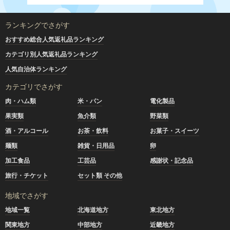
ランキングでさがす
おすすめ総合人気返礼品ランキング
カテゴリ別人気返礼品ランキング
人気自治体ランキング
カテゴリでさがす
肉・ハム類
米・パン
電化製品
果実類
魚介類
野菜類
酒・アルコール
お茶・飲料
お菓子・スイーツ
麺類
雑貨・日用品
卵
加工食品
工芸品
感謝状・記念品
旅行・チケット
セット類 その他
地域でさがす
地域一覧
北海道地方
東北地方
関東地方
中部地方
近畿地方