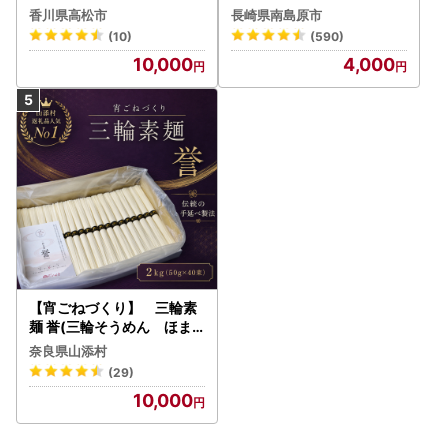
ん
香川県高松市
長崎県南島原市
(10)
(590)
10,000
4,000
【宵ごねづくり】 三輪素
麺 誉(三輪そうめん ほま
れ) 2kg(50g×40束)
奈良県山添村
(29)
10,000