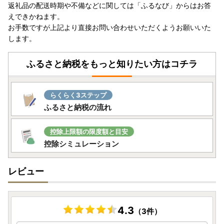
返礼品の配送時期や不備などに関しては「ふるなび」からはお答
■【お問い合わせ先変更のお知らせ】
えできかねます。
2025年4月25日より、お問い合わせ先の電話番号が変更と
お手数ですが上記より直接お問い合わせいただくようお願いいた
なります。
します。
以降のお問い合わせは、下記の新しい番号までご連絡いただ
きますようお願いいたします。
ふるさと納税をもっと知りたい方はコチラ
＜新しいお問い合わせ先＞
050-1707-9344
らくらく3ステップ
ご不便をおかけいたしますが、何卒よろしくお願いいたしま
ふるさと納税の流れ
す。
[書類送付先]
控除上限額の限度額と目安
〒773-8501
控除シミュレーション
徳島県小松島市横須町1番1号
小松島市役所 総務部 企画政策課 宛
レビュー
4.3
（3件）