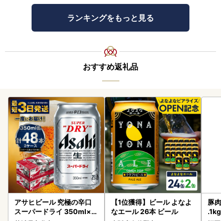
ランキングをもっと見る
おすすめ返礼品
アサヒビール 究極の辛口
【1位獲得】ビール よなよ
豚肉
スーパードライ 350ml×4
なエール 26本 ビール
.1k
8本 ビール