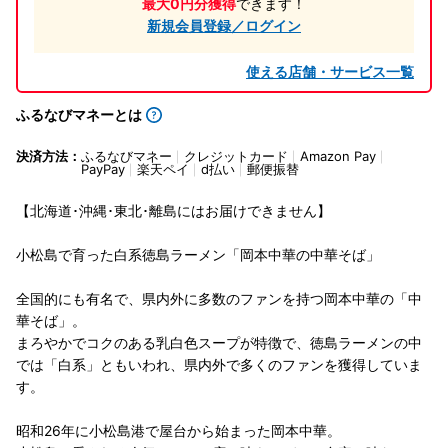
最大0円分獲得
できます！
新規会員登録／ログイン
使える店舗・サービス一覧
ふるなびマネーとは
決済方法：
ふるなびマネー
クレジットカード
Amazon Pay
PayPay
楽天ペイ
d払い
郵便振替
【北海道･沖縄･東北･離島にはお届けできません】
小松島で育った白系徳島ラーメン「岡本中華の中華そば」
全国的にも有名で、県内外に多数のファンを持つ岡本中華の「中
華そば」。
まろやかでコクのある乳白色スープが特徴で、徳島ラーメンの中
では「白系」ともいわれ、県内外で多くのファンを獲得していま
す。
昭和26年に小松島港で屋台から始まった岡本中華。