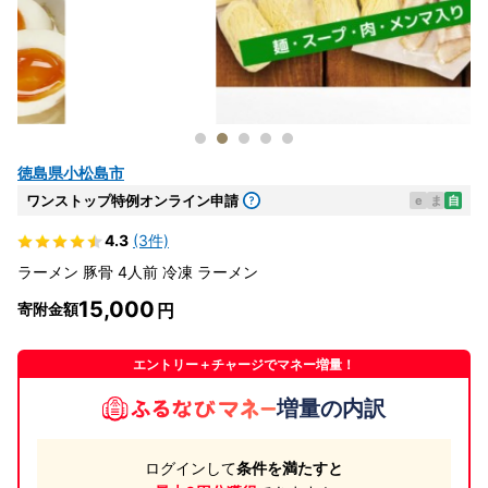
徳島県小松島市
ワンストップ特例オンライン申請
e
ま
自
4.3
(3件)
ラーメン 豚骨 4人前 冷凍 ラーメン
15,000
寄附金額
エントリー＋チャージでマネー増量！
増量の内訳
ログインして
条件を満たすと