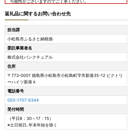
可能性がございますのでご了承ください。
※年末年始などで長期ご不在となる場合がございましたら、
返礼品に関するお問い合わせ先
お申し込みの際、備考欄にてご不在日をお知らせください。
その際、配送の着日指定はできませんのでご了承ください。
担当課
■年末のワンストップ特例申請書送付について
小松島市ふるさと納税係
今年の閉庁日は１２月２７日（土）～１月４日（日）までと
なります。年末にお申込み、ご入金いただいたご寄附につい
委託事業者名
ては１月５日（月）以降にワンストップ特例申請書を随時発
株式会社パンクチュアル
送いたします。ワンストップ特例をご希望される場合、申請
書は１月１０日（土）までに市役所までご郵送いただく必要
住所
がございます。
〒773-0001
徳島県小松島市小松島町字市新港35-12 ビクトリ
ーハイツ新港Ａ
■郵便振替用紙の年内発送について
電話番号
本市では「郵便振替」にてご寄附される場合、申込み後に
「郵便振替用紙」を郵送しておりますが、年内の発送は１２
050-1707-9344
月２５日（木）までのお申込み分とさせていただきます。
受付時間
１２月２６日（金）以降のお申込みについては、令和８年１
月５日（月）以降の発送とさせていただきます。ご了承くだ
（平日8：30～17：15）
さい。
※土日祝日､年末年始を除く