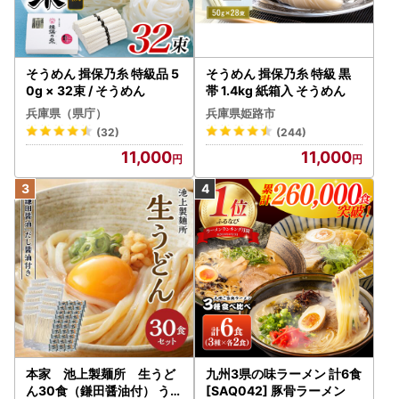
そうめん 揖保乃糸 特級品 5
そうめん 揖保乃糸 特級 黒
0g × 32束 / そうめん
帯 1.4kg 紙箱入 そうめん
兵庫県（県庁）
兵庫県姫路市
(32)
(244)
11,000
11,000
本家 池上製麺所 生うど
九州3県の味ラーメン 計6食
ん30食（鎌田醤油付） うど
[SAQ042] 豚骨ラーメン