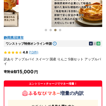
静岡県沼津市
ワンストップ特例オンライン申請
e
ま
自
4.8
(13件)
訳あり アップルパイ スイーツ 国産 りんご 5個セット アップルパ
イ
15,000
寄附金額
エントリー＋チャージでマネー増量！
増量の内訳