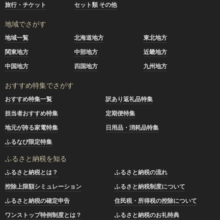
旅行・チケット
セット類 その他
地域でさがす
地域一覧
北海道地方
東北地方
関東地方
中部地方
近畿地方
中国地方
四国地方
九州地方
おすすめ特集でさがす
おすすめ特集一覧
訳あり返礼品特集
担当者おすすめ特集
定期便特集
地元が誇る家電特集
日用品・消耗品特集
ふるなび限定特集
ふるさと納税を知る
ふるさと納税とは？
ふるさと納税の流れ
控除上限額シミュレーション
ふるさと納税制度について
ふるさと納税の確定申告
住民税・所得税の控除について
ワンストップ特例制度とは？
ふるさと納税のお礼特典