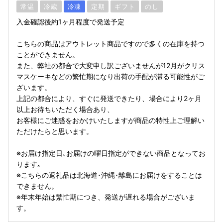
常温
冷蔵
冷凍
定期
ギフト
のし
入金確認後約1ヶ月程度で発送予定
こちらの商品はアウトレット商品ですので多くの在庫を持つ
ことができません。
また、弊社の都合で大変申し訳ございませんが12月がクリス
マスケーキなどの繁忙期になり出荷の手配が滞る可能性がご
ざいます。
上記の都合により、すぐに発送できたり、場合により2ヶ月
以上お待ちいただく場合あり、
お客様にご迷惑をおかけいたしますが商品の特性上ご理解い
ただけたらと思います。
※お届け指定日､お届けの曜日指定ができない商品となってお
ります｡
※こちらの返礼品は北海道･沖縄･離島にお届けをすることは
できません。
※年末年始は繁忙期につき、発送が遅れる場合がございま
す。