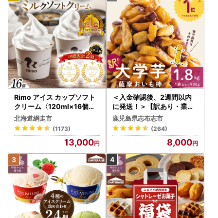
Rimo アイス カップソフト
＜入金確認後、2週間以内
クリーム〈120ml×16個〉
に発送！＞【訳あり・業務
ABA002 | アイス
用】薩摩おいも棒セット 計
北海道網走市
鹿児島県志布志市
1.8kg(900g×2袋) p8-142
(1173)
(264)
-2w
13,000
8,000