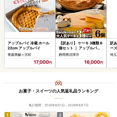
アップルパイ 冷蔵 ホール
【訳あり】 ケーキ 3種類 6
訳あ
22cm アップルパイ
個セット ｜ アップルパイ
ーズ
チーズケーキ お楽しみ
ケ
青森県鰺ヶ沢町
静岡県沼津市
埼玉
17,000
16,000
お菓子・スイーツの人気返礼品ランキング
集計期間：2026年8月1日～2026年8月7日