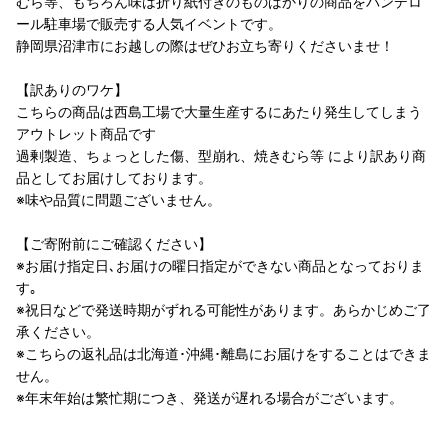
むら等、もちろん味は折り紙付きのものばかりの商品をバンデロ
ール駐車場で販売する人気イベントです。
静岡県沼津市にお越しの際はぜひお立ち寄りくださいませ！
【訳ありのワケ】
こちらの商品は西島工場で大量生産するにあたり発生してしまう
アウトレット商品です
過剰製造、ちょっとした傷、型崩れ、焼きむら等 により訳あり商
品としてお届けしております。
※味や品質に問題ございません。
【ご寄附前にご確認ください】
※お届け指定日､お届けの曜日指定ができない商品となっておりま
す｡
※祝日などで発送時期がずれる可能性があります。あらかじめご了
承ください。
※こちらの返礼品は北海道･沖縄･離島にお届けをすることはできま
せん。
※年末年始は繁忙期につき、発送が遅れる場合がございます。