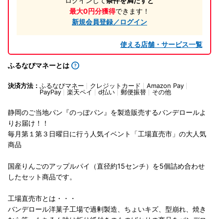
ログインして
条件を満たすと
最大0円分獲得
できます！
新規会員登録／ログイン
使える店舗・サービス一覧
ふるなびマネーとは
決済方法：
ふるなびマネー
クレジットカード
Amazon Pay
PayPay
楽天ペイ
d払い
郵便振替
その他
静岡のご当地パン『のっぽパン』を製造販売するバンデロールよ
りお届け！！
毎月第１第３日曜日に行う人気イベント「工場直売市」の大人気
商品
国産りんごのアップルパイ（直径約15センチ）を5個詰め合わせ
したセット商品です。
工場直売市とは・・・
バンデロール洋菓子工場で過剰製造、ちょいキズ、型崩れ、焼き