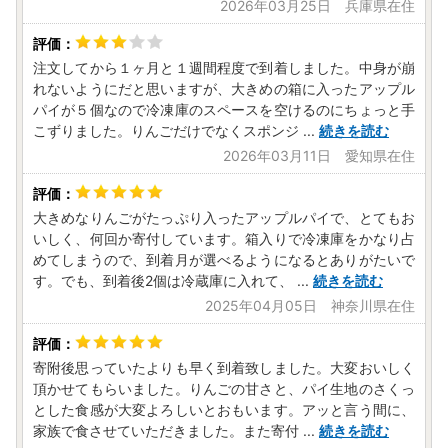
2026年03月25日 兵庫県在住
注文してから１ヶ月と１週間程度で到着しました。中身が崩
れないようにだと思いますが、大きめの箱に入ったアップル
パイが５個なので冷凍庫のスペースを空けるのにちょっと手
こずりました。りんごだけでなくスポンジ
...
続きを読む
2026年03月11日 愛知県在住
大きめなりんごがたっぷり入ったアップルパイで、とてもお
いしく、何回か寄付しています。箱入りで冷凍庫をかなり占
めてしまうので、到着月が選べるようになるとありがたいで
す。でも、到着後2個は冷蔵庫に入れて、
...
続きを読む
2025年04月05日 神奈川県在住
寄附後思っていたよりも早く到着致しました。大変おいしく
頂かせてもらいました。りんごの甘さと、パイ生地のさくっ
とした食感が大変よろしいとおもいます。アッと言う間に、
家族で食させていただきました。また寄付
...
続きを読む