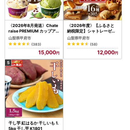
〈2026年8月発送〉Chate
〈2026年度〉【ふるさと
raise PREMIUM カップア
納税限定】シャトレーゼ人
イス 詰合せ 4種 24個 アイ
気お菓子勢ぞろい!! お菓子
山梨県甲府市
山梨県甲府市
ス
福箱 シャトレーゼ
(383)
(58)
15,000
12,000
干し芋 紅はるか 干しいも 1.
5kg 干し芋 K1801