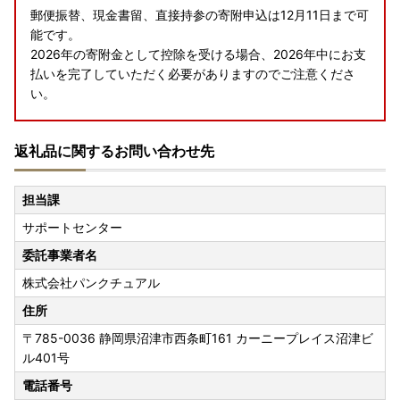
郵便振替、現金書留、直接持参の寄附申込は12月11日まで可
能です。
2026年の寄附金として控除を受ける場合、2026年中にお支
払いを完了していただく必要がありますのでご注意くださ
い。
返礼品に関するお問い合わせ先
年末年始の書類発送について
【ワンストップ特例申請書の発送スケジュール】
担当課
12月30日までにご寄附いただいた場合は年内に発送いたし
サポートセンター
ます。
12月31日以降のご寄附は1月4日より順次発送手続きをいた
委託事業者名
します。
株式会社パンクチュアル
【寄附金受領証明書の発送のスケジュール】
住所
12月15日までにご寄附いただいた場合は年内に発送いたし
〒785-0036
静岡県沼津市西条町161 カーニープレイス沼津ビ
ます。
ル401号
12月16日以降のご寄附は1月6日より順次発送手続きをいた
電話番号
します。