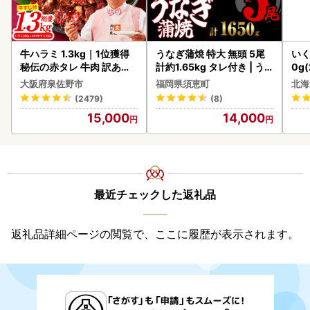
牛ハラミ 1.3kg｜1位獲得
うなぎ蒲焼 特大 無頭 5尾
いく
秘伝の赤タレ 牛肉 訳あり
計約1.65kg タレ付き | う
0g
焼肉 BBQ
なぎ蒲焼
2-1
大阪府泉佐野市
福岡県須恵町
北海
(2479)
(8)
15,000
14,000
最近チェックした返礼品
返礼品詳細ページの閲覧で、ここに履歴が表示されます。