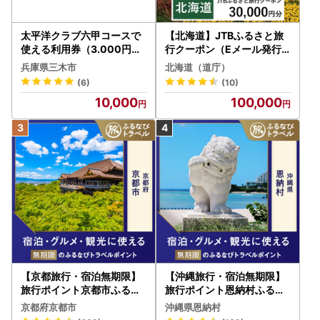
太平洋クラブ六甲コースで
【北海道】JTBふるさと旅
使える利用券（3.000円分
行クーポン（Eメール発行
）
）30,000円分 旅行 トラベ
兵庫県三木市
北海道（道庁）
ル 宿泊 人気 おすすめ JTB
(6)
(10)
W030T
10,000
100,000
【京都旅行・宿泊無期限】
【沖縄旅行・宿泊無期限】
旅行ポイント京都市ふるな
旅行ポイント恩納村ふるな
びトラベルポイント
びトラベルポイント
京都府京都市
沖縄県恩納村