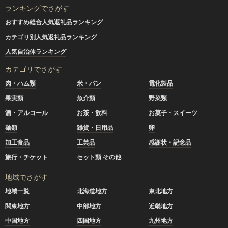
ランキングでさがす
おすすめ総合人気返礼品ランキング
カテゴリ別人気返礼品ランキング
人気自治体ランキング
カテゴリでさがす
肉・ハム類
米・パン
電化製品
果実類
魚介類
野菜類
酒・アルコール
お茶・飲料
お菓子・スイーツ
麺類
雑貨・日用品
卵
加工食品
工芸品
感謝状・記念品
旅行・チケット
セット類 その他
地域でさがす
地域一覧
北海道地方
東北地方
関東地方
中部地方
近畿地方
中国地方
四国地方
九州地方