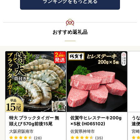
ランキングをもっと見る
おすすめ返礼品
特大 ブラックタイガー 無
佐賀牛ヒレステーキ200g
うな
頭えび 570g前後15尾
×5枚 (H065102)
速便
g以
大阪府阪南市
佐賀県神埼市
宮崎
(26)
(35)