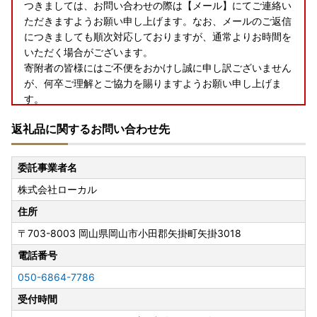
つきましては、お問い合わせの際は【メール】にてご連絡い
ただきますようお願い申し上げます。なお、メールのご返信
につきましても順次対応しておりますが、通常よりお時間を
いただく場合がございます。
寄附者の皆様にはご不便をおかけし誠に申し訳ございません
が、何卒ご理解とご協力を賜りますようお願い申し上げま
す。
返礼品に関するお問い合わせ先
【お盆期間の休業日について】
委託事業者名
8/11(火)および8/14(金)～8/16(日)のお盆期間につきまして
株式会社ローカル
は、お電話およびメールでの納税・返礼品に関するお問い合
わせ対応はお休みとさせていただきます。
住所
お盆期間にいただきましたお問い合わせにつきましては、8/
〒703-8003
岡山県岡山市小田郡矢掛町矢掛3018
17(月)以降にて順次ご対応させていただきます。
【ご寄附受付は365日24時間承り中!】
電話番号
050-6864-7786
受付時間