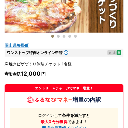
岡山県矢掛町
ワンストップ特例オンライン申請
e
ま
自
窯焼きピザづくり体験チケット 1名様
12,000
寄附金額
エントリー＋チャージでマネー増量！
増量の内訳
ログインして
条件を満たすと
最大0円分獲得
できます！
新規会員登録／ログイン