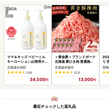
ママ＆キッズ ベビーミル
＜黄金豚＞ブランドポーク
20
キーローションお得用サイ
北海道 豚ひき肉 普通挽き
り 
ズ 380ml 2本セット CH21
200g 10パック 計2kg
C32
北海道白老町
北海道伊達市
宮崎
0
(10)
(23)
34,500
13,000
最近チェックした返礼品