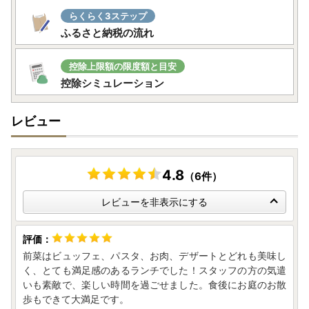
せて期限内に下記へご郵送下さい。
らくらく3ステップ
〒311-3892 茨城県行方市麻生1561番地9
ふるさと納税の流れ
行方市ふるさと応援寄附金事務局
（行方市企画部魅力発信課）
控除上限額の限度額と目安
控除シミュレーション
レビュー
4.8
（6件）
レビューを非表示にする
前菜はビュッフェ、パスタ、お肉、デザートとどれも美味し
く、とても満足感のあるランチでした！スタッフの方の気遣
いも素敵で、楽しい時間を過ごせました。食後にお庭のお散
歩もできて大満足です。