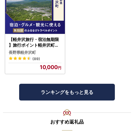
【軽井沢旅行・宿泊無期限
】旅行ポイント軽井沢町ふ
るなびトラベルポイント
長野県軽井沢町
(89)
10,000
ランキングをもっと見る
おすすめ返礼品