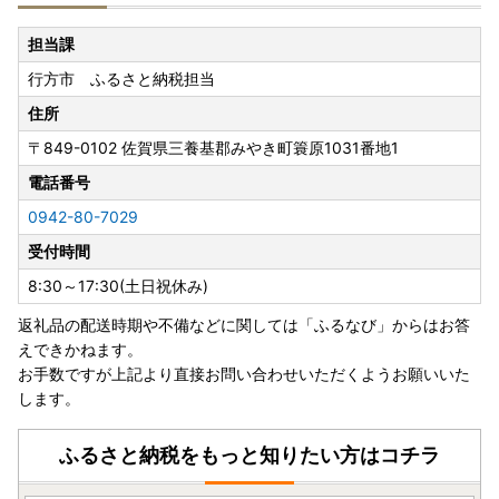
行方市ふるさと納税にて、返礼品配送を委託しているヤマト
運輸では、2023年6月1日（木）受付分から、下記の地域へ
担当課
のお届け日数および時間指定帯が変更となります。
行方市 ふるさと納税担当
賞味期限が短い一部返礼品（クール便配送）につきまして
は、下記対象地域含む一部地域へは配送できないこともござ
住所
いますので、予めご了承くださいますよう、お願い申し上げ
〒849-0102
佐賀県三養基郡みやき町簑原1031番地1
ます。
＜対象地域＞
電話番号
・島根県（松江市、安来市のみ対象）、広島県（福山市のみ
0942-80-7029
対象）、鳥取県、岡山県、徳島県、香川県、愛媛県、高知県
受付時間
■書類の送付について■
8:30～17:30(土日祝休み)
寄附金受領証明書、及びワンストップ特例申請書はお申し込
返礼品の配送時期や不備などに関しては「ふるなび」からはお答
み完了後、2週間から1ヶ月ほどでお送りいたします。
えできかねます。
※お申し込み状況により前後する場合がございます。あらか
お手数ですが上記より直接お問い合わせいただくようお願いいた
じめご了承ください。
します。
■寄附金税額控除に係る申告特例申請書（ワンストップ特例
申請書）の送付について ■
ふるさと納税をもっと知りたい方はコチラ
提出期限は、寄附翌年の1月10日必着です。添付書類と合わ