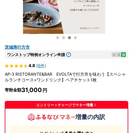
茨城県行方市
ワンストップ特例オンライン申請
e
ま
自
4.8
(6件)
AP-3 RISTORANTE&BAR EVOLTAで行方市を味わう【スペシャ
ルランチコース+ワンドリンク】ペアチケット1枚
31,000
寄附金額
エントリー＋チャージでマネー増量！
増量の内訳