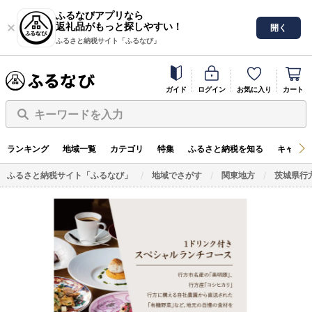
ふるなびアプリなら
返礼品がもっと探しやすい！
開く
ふるさと納税サイト「ふるなび」
ガイド
ログイン
お気に入り
カート
キーワードを入力
ランキング
地域一覧
カテゴリ
特集
ふるさと納税を知る
キャンペ
ふるさと納税サイト「ふるなび」
地域でさがす
関東地方
茨城県行