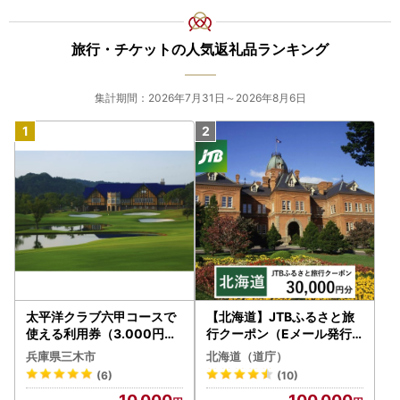
旅行・チケットの人気返礼品ランキング
集計期間：2026年7月31日～2026年8月6日
太平洋クラブ六甲コースで
【北海道】JTBふるさと旅
使える利用券（3.000円分
行クーポン（Eメール発行
）
）30,000円分 旅行 トラベ
兵庫県三木市
北海道（道庁）
ル 宿泊 人気 おすすめ JTB
(6)
(10)
W030T