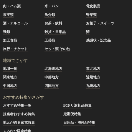
肉・ハム類
米・パン
電化製品
果実類
魚介類
野菜類
酒・アルコール
お茶・飲料
お菓子・スイーツ
麺類
雑貨・日用品
卵
加工食品
工芸品
感謝状・記念品
旅行・チケット
セット類 その他
地域でさがす
地域一覧
北海道地方
東北地方
関東地方
中部地方
近畿地方
中国地方
四国地方
九州地方
おすすめ特集でさがす
おすすめ特集一覧
訳あり返礼品特集
担当者おすすめ特集
定期便特集
地元が誇る家電特集
日用品・消耗品特集
ふるなび限定特集