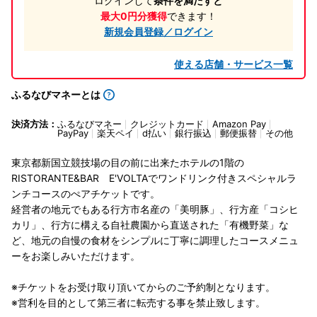
ログインして
条件を満たすと
最大0円分獲得
できます！
新規会員登録／ログイン
使える店舗・サービス一覧
ふるなびマネーとは
決済方法：
ふるなびマネー
クレジットカード
Amazon Pay
PayPay
楽天ペイ
d払い
銀行振込
郵便振替
その他
東京都新国立競技場の目の前に出来たホテルの1階の
RISTORANTE&BAR E'VOLTAでワンドリンク付きスペシャルラ
ンチコースのぺアチケットです。
経営者の地元でもある行方市名産の「美明豚」、行方産「コシヒ
カリ」、行方に構える自社農園から直送された「有機野菜」な
ど、地元の自慢の食材をシンプルに丁寧に調理したコースメニュ
ーをお楽しみいただけます。
※チケットをお受け取り頂いてからのご予約制となります。
※営利を目的として第三者に転売する事を禁止致します。