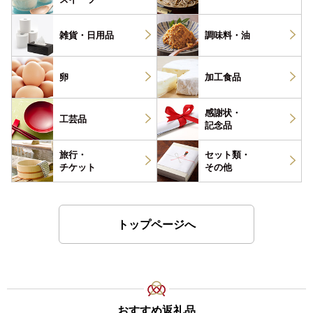
雑貨・
日用品
調味料・
油
卵
加工食品
感謝状・
工芸品
記念品
旅行・
セット類・
チケット
その他
トップページへ
おすすめ返礼品