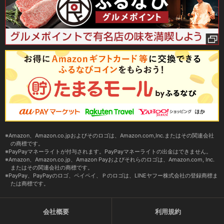
Amazon、Amazon.co.jpおよびそのロゴは、Amazon.com,Inc.またはその関連会社
の商標です。
PayPayマネーライトが付与されます。PayPayマネーライトの出金はできません。
Amazon、Amazon.co.jp、Amazon Payおよびそれらのロゴは、Amazon.com, Inc.
またはその関連会社の商標です。
PayPay、PayPayのロゴ、ペイペイ、Ｐのロゴは、LINEヤフー株式会社の登録商標ま
たは商標です。
会社概要
利用規約