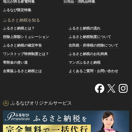
地元が誇る家電特集
日用品・消耗品特集
ふるなび限定特集
ふるさと納税を知る
ふるさと納税とは？
ふるさと納税の流れ
控除上限額シミュレーション
ふるさと納税制度について
ふるさと納税の確定申告
住民税・所得税の控除について
ワンストップ特例制度とは？
ふるさと納税のお礼特典
寄附金の使い道
マンガふるさと納税
企業版ふるさと納税とは
よくあるご質問・お問い合わせ
ふるなびオリジナルサービス