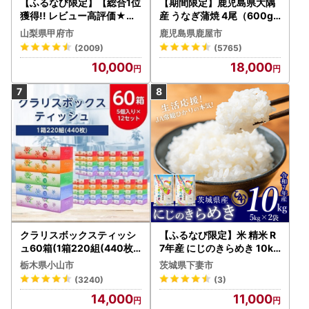
【ふるなび限定】【総合1位
【期間限定】鹿児島県大隅
獲得!! レビュー高評価★】
産 うなぎ蒲焼 4尾（600g
〈2026年度配送分〉山梨
） KN007-004-04-cp18
山梨県甲府市
鹿児島県鹿屋市
県産 シャインマスカット 2
うなぎ 鰻 魚 惣菜 総菜
(2009)
(5765)
～3房（1.0kg以上）シャイ
10,000
18,000
ン フルーツ FN-Limited-S
P
クラリスボックスティッシ
【ふるなび限定】米 精米 R
ュ60箱(1箱220組(440枚))
7年産 にじのきらめき 10kg
(5個入り×12セット)【配送
10月 FN-Limited-PR
栃木県小山市
茨城県下妻市
不可地域：離島・沖縄県】
(3240)
(3)
【1256759】
14,000
11,000