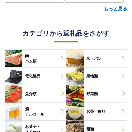
もっと見る
カテゴリから返礼品をさがす
肉・
米・パン
ハム類
電化製品
果物類
魚介類
野菜類
酒・
お茶・
飲料
アルコール
お菓子・
麺類
スイーツ