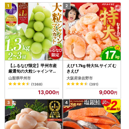
【ふるなび限定】甲州市産
えび 1.7kg 特大5Lサイズ む
厳選旬の大粒シャインマス
きえび
カット 約1.3kg 2～3房【2
山梨県甲州市
大阪府泉佐野市
026年発送】（MG）B12-
(1368)
(391)
472 FN-Limited-VO シャ
13,000
9,000
インマスカット フルーツ