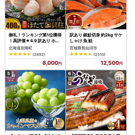
御礼！ランキング第1位獲得
訳あり 銀鮭切身 約2kg サケ
！高評価★4.9 訳あり ホタ
しゃけ 魚 鮭
テ 400g（ほたて 帆立 貝柱
北海道別海町
宮城県気仙沼市
冷凍 ）
(2892)
(2510)
8,000
12,500