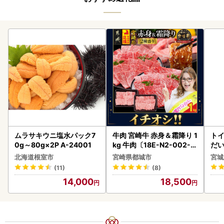
ムラサキウニ塩水パック7
牛肉 宮崎牛 赤身＆霜降り 1
ト
0g～80g×2P A-24001
kg 牛肉〔18E-N2-002-1
だ
kg-S4A6-CF〕
6ロ
北海道根室市
宮崎県都城市
宮城
(11)
(8)
14,000
18,500