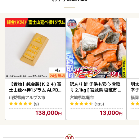
【置物】純金製(Ｋ２４) 富
訳あり 鮭 子供も安心 骨取
明太
士山延べ棒1グラム ALPBK
り 2.1kg [ 宮城県 塩竈市 ]
辛
180
鮭
山梨県南アルプス市
宮城県塩竈市
福岡
(9)
(135)
138,000
13,000