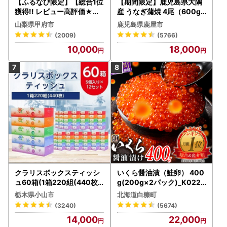
【ふるなび限定】【総合1位
【期間限定】鹿児島県大隅
獲得!! レビュー高評価★】
産 うなぎ蒲焼 4尾（600g
〈2026年度配送分〉山梨
） KN007-004-04-cp18
山梨県甲府市
鹿児島県鹿屋市
県産 シャインマスカット 2
うなぎ 鰻 魚 惣菜 総菜
(2009)
(5766)
～3房（1.0kg以上）シャイ
10,000
18,000
ン フルーツ FN-Limited-S
P
クラリスボックスティッシ
いくら醤油漬（鮭卵） 400
ュ60箱(1箱220組(440枚))
g(200g×2パック)_K022-
(5個入り×12セット)【配送
1676
栃木県小山市
北海道白糠町
不可地域：離島・沖縄県】
(3240)
(5674)
【1256759】
14,000
22,000