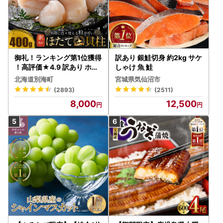
御礼！ランキング第1位獲得
訳あり 銀鮭切身 約2kg サケ
！高評価★4.9 訳あり ホタ
しゃけ 魚 鮭
テ 400g（ほたて 帆立 貝柱
北海道別海町
宮城県気仙沼市
冷凍 ）
(2893)
(2511)
8,000
12,500