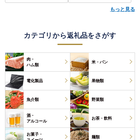
もっと見る
カテゴリから返礼品をさがす
肉・
米・パン
ハム類
電化製品
果物類
魚介類
野菜類
酒・
お茶・
飲料
アルコール
お菓子・
麺類
スイーツ