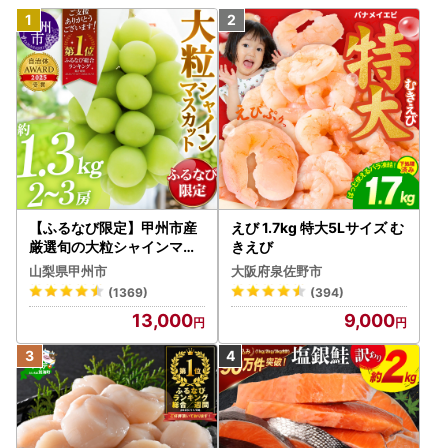
【ふるなび限定】甲州市産
えび 1.7kg 特大5Lサイズ む
厳選旬の大粒シャインマス
きえび
カット 約1.3kg 2～3房【2
山梨県甲州市
大阪府泉佐野市
026年発送】（MG）B12-
(1369)
(394)
472 FN-Limited-VO シャ
13,000
9,000
インマスカット フルーツ