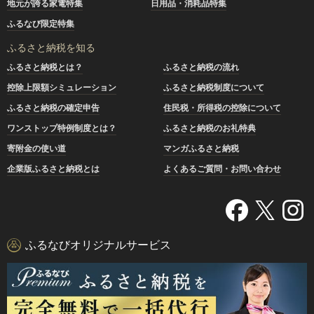
地元が誇る家電特集
日用品・消耗品特集
ふるなび限定特集
ふるさと納税を知る
ふるさと納税とは？
ふるさと納税の流れ
控除上限額シミュレーション
ふるさと納税制度について
ふるさと納税の確定申告
住民税・所得税の控除について
ワンストップ特例制度とは？
ふるさと納税のお礼特典
寄附金の使い道
マンガふるさと納税
企業版ふるさと納税とは
よくあるご質問・お問い合わせ
ふるなびオリジナルサービス