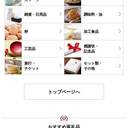
雑貨・
日用品
調味料・
油
卵
加工食品
感謝状・
工芸品
記念品
旅行・
セット類・
チケット
その他
トップページへ
おすすめ返礼品