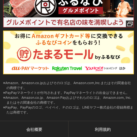
Amazon、Amazon.co.jpおよびそのロゴは、Amazon.com,Inc.またはその関連会社
の商標です。
PayPayマネーライトが付与されます。PayPayマネーライトの出金はできません。
Amazon、Amazon.co.jp、Amazon Payおよびそれらのロゴは、Amazon.com, Inc.
またはその関連会社の商標です。
PayPay、PayPayのロゴ、ペイペイ、Ｐのロゴは、LINEヤフー株式会社の登録商標ま
たは商標です。
会社概要
利用規約