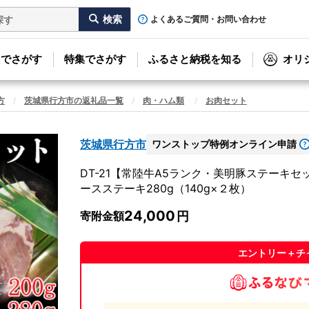
よくあるご質問・お問い合わせ
リでさがす
特集でさがす
ふるさと納税を知る
オリ
方
茨城県行方市の返礼品一覧
肉・ハム類
お肉セット
茨城県行方市
ワンストップ特例オンライン申請
DT-21【常陸牛A5ランク・美明豚ステーキ
ースステーキ280g（140g×２枚）
24,000
寄附金額
エントリー＋チ