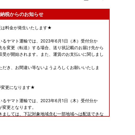
納税からのお知らせ
変更は料金が発生いたします★
るヤマト運輸では、2023年6月1日（木）受付分か
先を変更（転送）する場合、送り状記載のお届け先から
収受が開始されます。また、運賃のお支払いに関しまし
。
ただき、お間違い等ないようよろしくお願いいたしま
が変更になります★
るヤマト運輸では、2023年6月1日（木）受付分か
が変更となります。
きましては、下記対象地域含む一部地域へは配送できな
すよう、お願い申し上げます。
福山市のみ対象）、鳥取県、岡山県、徳島県、香川県、