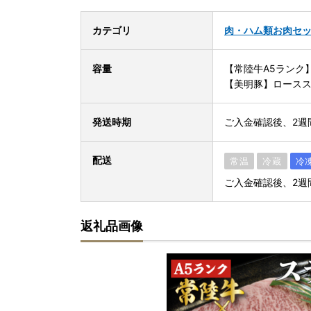
カテゴリ
肉・ハム類
お肉セ
容量
【常陸牛A5ランク
【美明豚】ロースス
発送時期
ご入金確認後、2週
配送
常温
冷蔵
冷
ご入金確認後、2週
返礼品画像