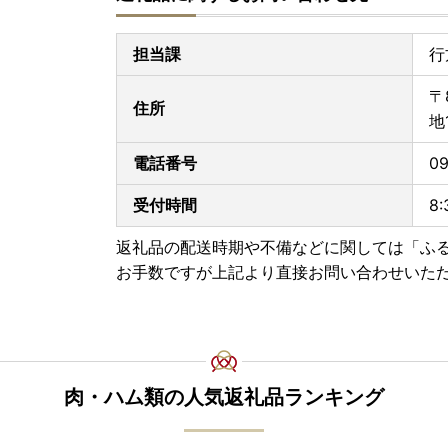
愛媛県、高知県
担当課
行
■書類の送付について■
寄附金受領証明書、及びワンストップ特例申請書
〒
します。
住所
地
※お申し込み状況により前後する場合がございま
電話番号
09
■寄附金税額控除に係る申告特例申請書（ワンス
提出期限は、寄附翌年の1月10日必着です。添付
受付時間
8
〒311-3892 茨城県行方市麻生1561番地9
返礼品の配送時期や不備などに関しては「ふ
行方市ふるさと応援寄附金事務局
お手数ですが上記より直接お問い合わせいた
（行方市企画部魅力発信課）
肉・ハム類の人気返礼品ランキング