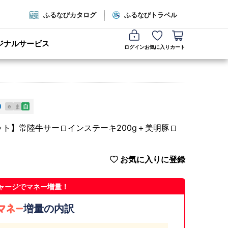
ふるなびカタログ
ふるなびトラベル
ジナルサービス
ログイン
お気に入り
カート
e
ま
自
セット】常陸牛サーロインステーキ200g＋美明豚ロ
お気に入りに登録
ャージでマネー増量！
増量の内訳