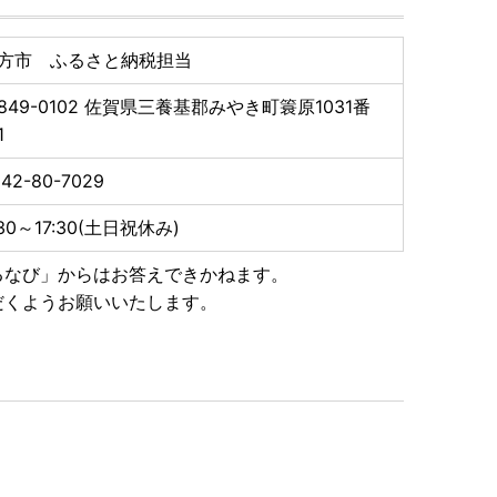
方市 ふるさと納税担当
はお申し込み完了後、2週間から1ヶ月ほどでお送りいた
849-0102
佐賀県三養基郡みやき町簑原1031番
1
す。あらかじめご了承ください。
42-80-7029
トップ特例申請書）の送付について ■
書類と合わせて期限内に下記へご郵送下さい。
:30～17:30(土日祝休み)
るなび」からはお答えできかねます。
だくようお願いいたします。