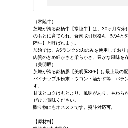
（常陸牛）
茨城が誇る銘柄牛【常陸牛】は、30ヶ月有余
のもとに育てられ、食肉取引規格A、Bの4と
陸牛】と呼ばれます。
加治では、A5ランクの肉のみを使用しており
肉質のきめ細かさと柔らかさ、豊かな風味を
（美明豚）
茨城が誇る銘柄豚【美明豚SPF】は最上級の
パイナップル粉末・ウコン・酒かす等、バラ
す。
甘味とコクはもとより、風味があり、やわら
ぜひご賞味ください。
贈り物にもオススメです。熨斗対応可。
【原材料】