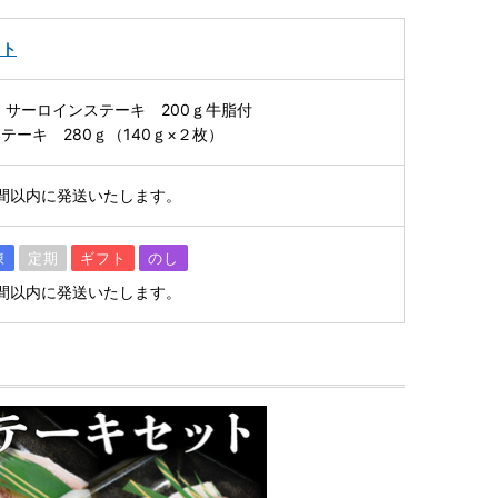
ット
】サーロインステーキ 200ｇ牛脂付
テーキ 280ｇ（140ｇ×２枚）
間以内に発送いたします。
凍
定期
ギフト
のし
間以内に発送いたします。