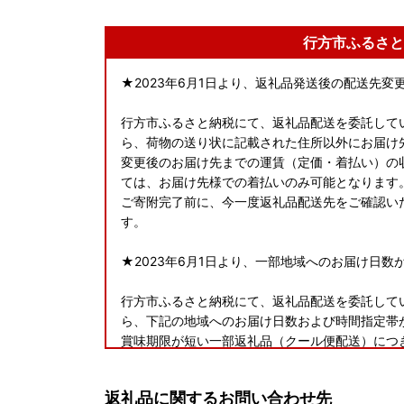
行方市ふるさと
★2023年6月1日より、返礼品発送後の配送先
行方市ふるさと納税にて、返礼品配送を委託してい
ら、荷物の送り状に記載された住所以外にお届け
変更後のお届け先までの運賃（定価・着払い）の
ては、お届け先様での着払いのみ可能となります
ご寄附完了前に、今一度返礼品配送先をご確認い
す。
★2023年6月1日より、一部地域へのお届け日数
行方市ふるさと納税にて、返礼品配送を委託してい
ら、下記の地域へのお届け日数および時間指定帯
賞味期限が短い一部返礼品（クール便配送）につ
いこともございますので、予めご了承くださいま
＜対象地域＞
返礼品に関するお問い合わせ先
・島根県（松江市、安来市のみ対象）、広島県（