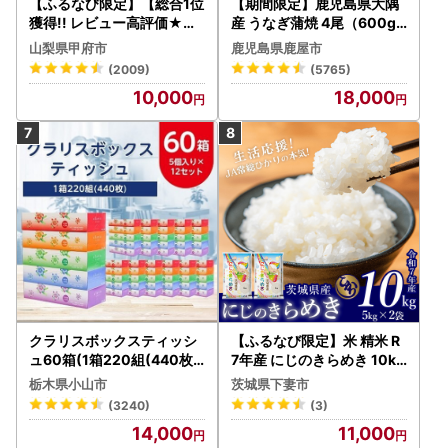
【ふるなび限定】【総合1位
【期間限定】鹿児島県大隅
獲得!! レビュー高評価★】
産 うなぎ蒲焼 4尾（600g
〈2026年度配送分〉山梨
） KN007-004-04-cp18
山梨県甲府市
鹿児島県鹿屋市
県産 シャインマスカット 2
うなぎ 鰻 魚 惣菜 総菜
(2009)
(5765)
～3房（1.0kg以上）シャイ
10,000
18,000
ン フルーツ FN-Limited-S
P
クラリスボックスティッシ
【ふるなび限定】米 精米 R
ュ60箱(1箱220組(440枚))
7年産 にじのきらめき 10kg
(5個入り×12セット)【配送
10月 FN-Limited-PR
栃木県小山市
茨城県下妻市
不可地域：離島・沖縄県】
(3240)
(3)
【1256759】
14,000
11,000