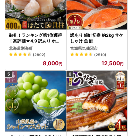
御礼！ランキング第1位獲得
訳あり 銀鮭切身 約2kg サケ
！高評価★4.9 訳あり ホタ
しゃけ 魚 鮭
テ 400g（ほたて 帆立 貝柱
北海道別海町
宮城県気仙沼市
冷凍 ）
(2892)
(2510)
8,000
12,500