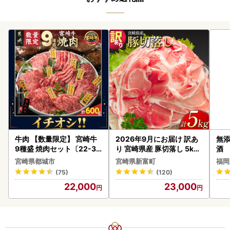
牛肉 【数量限定】 宮崎牛
2026年9月にお届け 訳あ
無添
9種盛 焼肉セット〔22-31
り 宮崎県産 豚切落し 5kg
酒
-006-600g〕都城 イチオ
C325-2506-2609
宮崎県都城市
宮崎県新富町
福岡
シ!! 牛肉
(75)
(120)
22,000
23,000