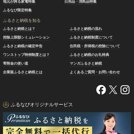
地元が誇る家電特集
日用品・消耗品特集
ふるなび限定特集
ふるさと納税を知る
ふるさと納税とは？
ふるさと納税の流れ
控除上限額シミュレーション
ふるさと納税制度について
ふるさと納税の確定申告
住民税・所得税の控除について
ワンストップ特例制度とは？
ふるさと納税のお礼特典
寄附金の使い道
マンガふるさと納税
企業版ふるさと納税とは
よくあるご質問・お問い合わせ
ふるなびオリジナルサービス