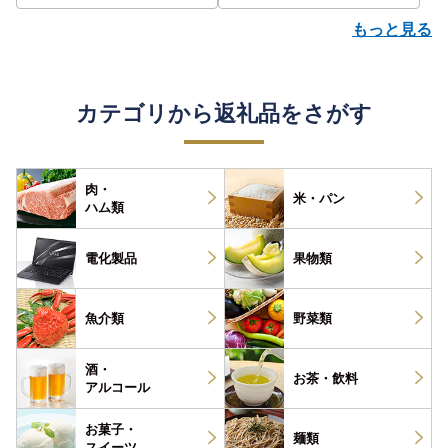
もっと見る
カテゴリから返礼品をさがす
肉・
米・パン
ハム類
電化製品
果物類
魚介類
野菜類
酒・
お茶・
飲料
アルコール
お菓子・
麺類
スイーツ