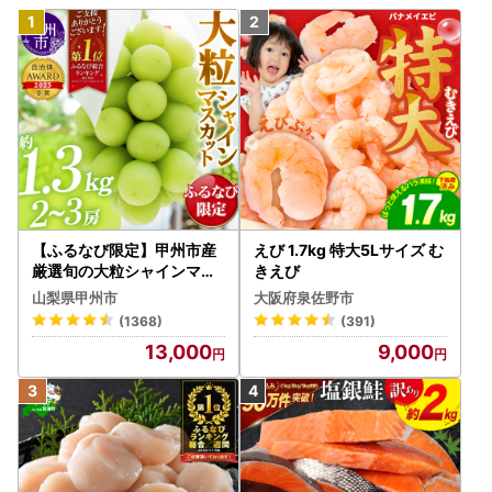
【ふるなび限定】甲州市産
えび 1.7kg 特大5Lサイズ む
厳選旬の大粒シャインマス
きえび
カット 約1.3kg 2～3房【2
山梨県甲州市
大阪府泉佐野市
026年発送】（MG）B12-
(1368)
(391)
472 FN-Limited-VO シャ
13,000
9,000
インマスカット フルーツ