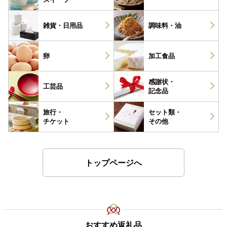
雑貨・
日用品
調味料・
油
卵
加工食品
感謝状・
工芸品
記念品
旅行・
セット類・
チケット
その他
トップページへ
おすすめ返礼品