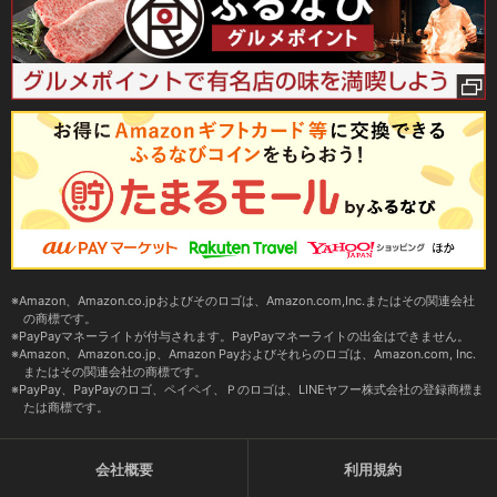
Amazon、Amazon.co.jpおよびそのロゴは、Amazon.com,Inc.またはその関連会社
の商標です。
PayPayマネーライトが付与されます。PayPayマネーライトの出金はできません。
Amazon、Amazon.co.jp、Amazon Payおよびそれらのロゴは、Amazon.com, Inc.
またはその関連会社の商標です。
PayPay、PayPayのロゴ、ペイペイ、Ｐのロゴは、LINEヤフー株式会社の登録商標ま
たは商標です。
会社概要
利用規約