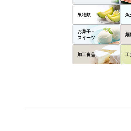
果物類
魚
お菓子・
麺
スイーツ
加工食品
工