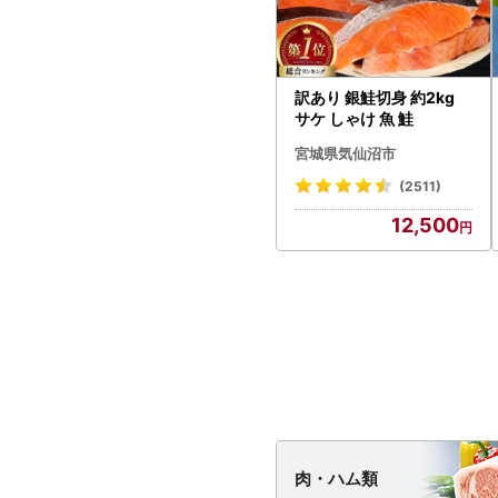
訳あり 銀鮭切身 約2kg
サケ しゃけ 魚 鮭
宮城県気仙沼市
(2511)
12,500
肉・
ハム類