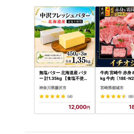
無塩バター 北海道産 バタ
牛肉 宮崎牛 赤身＆霜降り 1
ー 計1.35kg 【食塩不使用
kg 牛肉〔18E-N2
】
kg-S4A6-CF〕
神奈川県藤沢市
宮崎県都城市
(4)
(8)
12,000
1