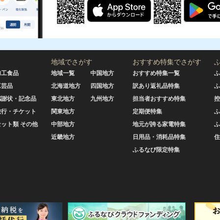
地域でさがす
おすすめ特集でさがす
加工食品
地域一覧
中国地方
おすすめ特集一覧
ふ
工芸品
北海道地方
四国地方
訳あり返礼品特集
ふ
感謝状・記念品
東北地方
九州地方
担当者おすすめ特集
控
旅行・チケット
関東地方
定期便特集
ふ
セット類 その他
中部地方
地元が誇る家電特集
ふ
近畿地方
日用品・消耗品特集
住
ふるなび限定特集