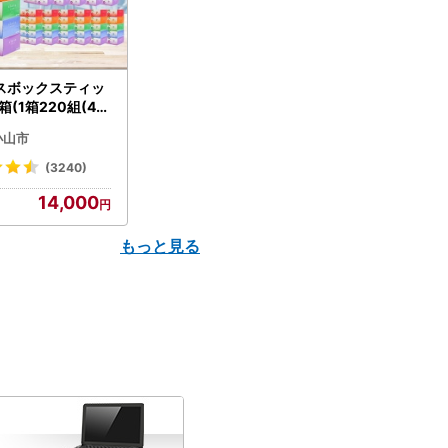
スボックスティッ
箱(1箱220組(44
(5個入り×12セッ
小山市
配送不可地域：離島
】【1256759】
(3240)
14,000
もっと見る