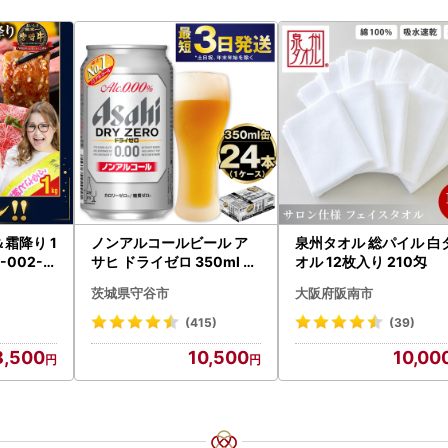
ノンアルコールビール ア
泉州タオル 総パイル 白
-002-1
サヒ ドライゼロ 350ml 24
オル 12枚入り 210匁
本 ノンアル ビール asashi
茨城県守谷市
大阪府阪南市
守谷市
(415)
(39)
8,500
10,500
10,00