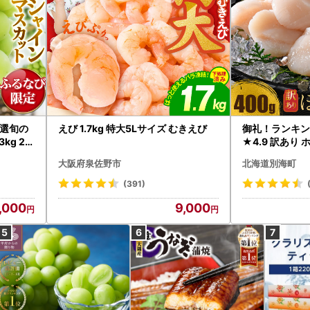
選旬の
えび 1.7kg 特大5Lサイズ むきえび
御礼！ランキン
kg 2
★4.9 訳あり 
B12-
帆立 貝柱 冷凍 
大阪府泉佐野市
北海道別海町
インマス
(391)
,000
9,000