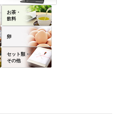
お茶・
飲料
卵
セット類・
その他