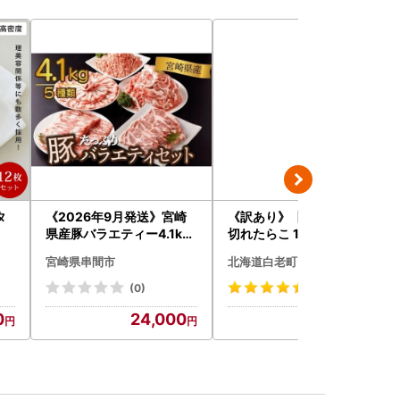
タ
《2026年9月発送》宮崎
《訳あり》【虎杖浜加工】
県産豚バラエティー4.1kg
切れたらこ 100ｇ×8個 80
セット_K033-057-2609
0g AK081
宮崎県串間市
北海道白老町
(0)
(132)
0
24,000
9,500