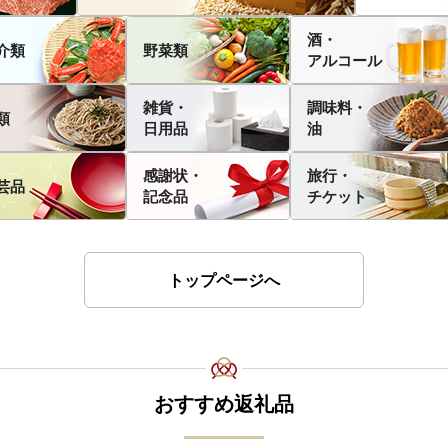
酒・
介類
野菜類
アルコール
雑貨・
調味料・
類
日用品
油
感謝状・
旅行・
芸品
記念品
チケット
トップページへ
おすすめ返礼品