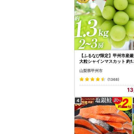
【ふるなび限定】甲州市産厳
大粒シャインマスカット 約1.3
～3房【2026年発送】（MG）
山梨県甲州市
472 FN-Limited-VO シャ
カット フルーツ
(1368)
13