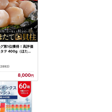
グ第1位獲得！高評価
ホタテ 400g（ほたて
）
(2892)
8,000