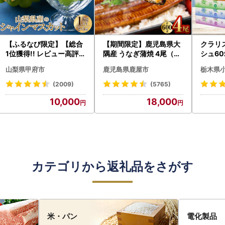
【ふるなび限定】【総合
【期間限定】鹿児島県大
クラリ
1位獲得!! レビュー高評価
隅産 うなぎ蒲焼 4尾（60
シュ60
★】〈2026年度配送分
0g） KN007-004-04-
0枚))
山梨県甲府市
鹿児島県鹿屋市
栃木県
〉山梨県産 シャインマス
cp18 うなぎ 鰻 魚 惣菜 総
ト)【
カット 2～3房（1.0kg以
菜
・沖縄県
(2009)
(5765)
上）シャイン フルーツ F
10,000
18,000
N-Limited-SP
カテゴリから返礼品をさがす
米・パン
電化製品