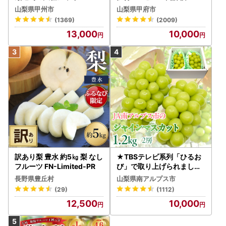
カット 約1.3kg 2～3房【2
〈2026年度配送分〉山梨
山梨県甲州市
山梨県甲府市
026年発送】（MG）B12-
県産 シャインマスカット 2
(1369)
(2009)
472 FN-Limited-VO シャ
～3房（1.0kg以上）シャイ
13,000
10,000
インマスカット フルーツ
ン フルーツ FN-Limited-S
P
訳あり梨 豊水 約5㎏ 梨 なし
★TBSテレビ系列「ひるお
フルーツ FN-Limited-PR
び」で取り上げられました
！★＜2026年発送先行予
長野県豊丘村
山梨県南アルプス市
約＞絶品！南アルプス市産
(29)
(1112)
シャインマスカット1.2kg A
12,500
10,000
LPAA003 | 人気 山梨産 高
評価 ランキング おすすめ |