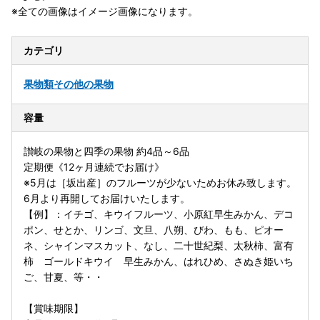
※全ての画像はイメージ画像になります。
カテゴリ
果物類
その他の果物
容量
讃岐の果物と四季の果物 約4品～6品
定期便《12ヶ月連続でお届け》
※5月は［坂出産］のフルーツが少ないためお休み致します。
6月より再開してお届けいたします。
【例】：イチゴ、キウイフルーツ、小原紅早生みかん、デコ
ポン、せとか、リンゴ、文旦、八朔、びわ、もも、ピオー
ネ、シャインマスカット、なし、二十世紀梨、太秋柿、富有
柿 ゴールドキウイ 早生みかん、はれひめ、さぬき姫いち
ご、甘夏、等・・
【賞味期限】