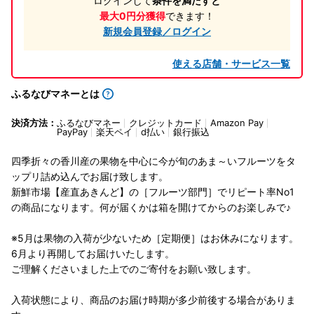
ログインして
条件を満たすと
最大0円分獲得
できます！
新規会員登録／ログイン
使える店舗・サービス一覧
ふるなびマネーとは
決済方法：
ふるなびマネー
クレジットカード
Amazon Pay
PayPay
楽天ペイ
d払い
銀行振込
四季折々の香川産の果物を中心に今が旬のあま～いフルーツをタ
ップリ詰め込んでお届け致します。
新鮮市場【産直あきんど】の［フルーツ部門］でリピート率No1
の商品になります。何が届くかは箱を開けてからのお楽しみで♪
※5月は果物の入荷が少ないため［定期便］はお休みになります。
6月より再開してお届けいたします。
ご理解くださいました上でのご寄付をお願い致します。
入荷状態により、商品のお届け時期が多少前後する場合がありま