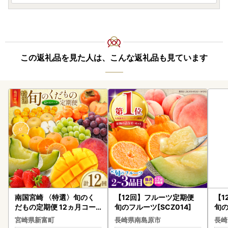
この返礼品を見た人は、こんな返礼品も見ています
南国宮崎 〈特選〉旬のく
【12回】フルーツ定期便
【1
だもの定期便 12ヵ月コー
旬のフルーツ[SCZ014]
旬の
ス【F84-25】
宮崎県新富町
長崎県南島原市
長崎