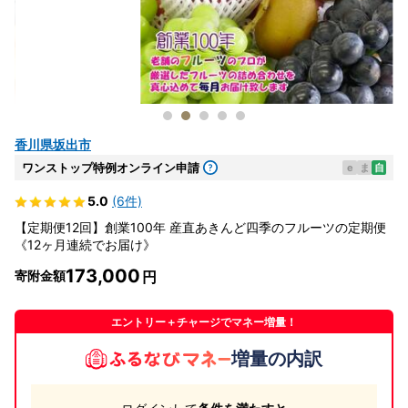
香川県坂出市
ワンストップ特例オンライン申請
e
ま
自
5.0
(6件)
【定期便12回】創業100年 産直あきんど四季のフルーツの定期便
《12ヶ月連続でお届け》
173,000
寄附金額
エントリー＋チャージでマネー増量！
増量の内訳