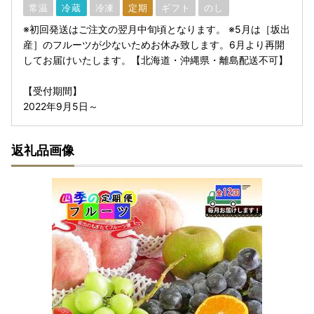
常温
冷蔵
冷凍
定期
ギフト
のし
※初回発送はご注文の翌月中旬頃となります。 ※5月は［坂出
産］のフルーツが少ないためお休み致します。6月より再開
してお届けいたします。【北海道・沖縄県・離島配送不可】
【受付期間】
2022年9月5日～
返礼品画像