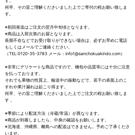
す。
何卒、その旨ご理解くださいました上でご寄付の程お願い致しま
す。
※初回発送はご注文の翌月中旬頃となります。
※商品は入荷次第のお届となります。
長期不在などでお受け取りができない場合は、必ずお早めに電話
もしくはメールでご連絡ください。
（TEL:0120-35-3783 メール：info1@sanchokuakindo.com）
※非常にデリケートな商品ですので、梱包や品質等には十分に注意
を払っております。
それでも果物の性質上、輸送中の振動などで、若干の表面上のこ
すれや果汁漏れは起こり得ます。
何卒、その旨ご理解くださいました上でご注文の程お願い致しま
す 。
※季節により配送方法（冷蔵/常温）が異なります。
※商品が到着しましたら、中身の確認をお願いします。
※北海道、沖縄県、離島への配送はできません。予めご了承くださ
いませ。