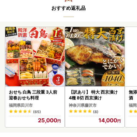
おすすめ返礼品
おせち 白鳥 三段重 3人前
【訳あり】 特大 西京漬け
無添
迎春おせち料理
4種 8切 西京漬け
酒
福岡県田川市
神奈川県藤沢市
福岡
(65)
(8)
25,000
14,000